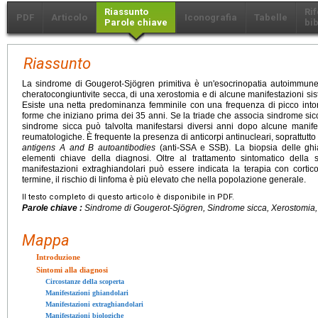
Riassunto
Ri
PDF
Articolo
Iconografia
Tabelle
Parole chiave
bib
Riassunto
La sindrome di Gougerot-Sjögren primitiva è un'esocrinopatia autoimmune 
cheratocongiuntivite secca, di una xerostomia e di alcune manifestazioni s
Esiste una netta predominanza femminile con una frequenza di picco into
forme che iniziano prima dei 35 anni. Se la triade che associa sindrome sicca
sindrome sicca può talvolta manifestarsi diversi anni dopo alcune manifest
reumatologiche. È frequente la presenza di anticorpi antinucleari, soprattutto
antigens A and B autoantibodies
(anti-SSA e SSB). La biopsia delle ghi
elementi chiave della diagnosi. Oltre al trattamento sintomatico della
manifestazioni extraghiandolari può essere indicata la terapia con corti
termine, il rischio di linfoma è più elevato che nella popolazione generale.
Il testo completo di questo articolo è disponibile in PDF.
Parole chiave :
Sindrome di Gougerot-Sjögren, Sindrome sicca, Xerostomia, 
Mappa
Introduzione
Sintomi alla diagnosi
Circostanze della scoperta
Manifestazioni ghiandolari
Manifestazioni extraghiandolari
Manifestazioni biologiche