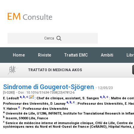
Cerca
Rechercher
Home
Riviste
Trattati EMC
Ambiti
Libr
TRATTATO DI MEDICINA AKOS
Sindrome di Gougerot-Sjögren
- 12/05/23
[5-0280] - Doi : 10.1016/S1634-7358(23)47812-6
a
,
b
,
c
a
,
b
,
c
E. Ledoult
:
Chef de clinique, assistant
, S. Sanges
:
Maître de con
a
,
b
,
c
Professeur des Universités
, D. Launay
:
Professeur des Universités
, E. Ha
c
Y. Hatron
:
Professeur des Universités
a
Université de Lille, U1286, INFINITE, Institute for Translational Research in Infl
b
Inserm, 59000 Lille, France
c
Service de médecine interne et immunologie clinique, CHU de Lille, Centre d
systémiques rares du Nord et Nord-Ouest de France (CeRAINO), Hôpital Huriez, p