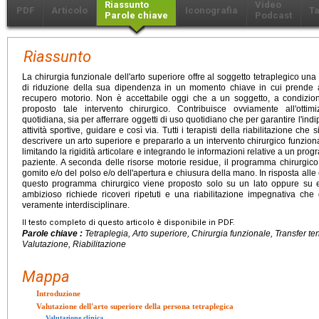
Riassunto
Video
PDF
Articolo
Iconografia
Ta
Parole chiave
Podcast
Riassunto
La chirurgia funzionale dell'arto superiore offre al soggetto tetraplegico u
di riduzione della sua dipendenza in un momento chiave in cui prende a
recupero motorio. Non è accettabile oggi che a un soggetto, a condizio
proposto tale intervento chirurgico. Contribuisce ovviamente all'ottim
quotidiana, sia per afferrare oggetti di uso quotidiano che per garantire l'in
attività sportive, guidare e così via. Tutti i terapisti della riabilitazione ch
descrivere un arto superiore e prepararlo a un intervento chirurgico funzio
limitando la rigidità articolare e integrando le informazioni relative a un pr
paziente. A seconda delle risorse motorie residue, il programma chirurgico p
gomito e/o del polso e/o dell'apertura e chiusura della mano. In risposta alle
questo programma chirurgico viene proposto solo su un lato oppure su 
ambizioso richiede ricoveri ripetuti e una riabilitazione impegnativa che
veramente interdisciplinare.
Il testo completo di questo articolo è disponibile in PDF.
Parole chiave :
Tetraplegia, Arto superiore, Chirurgia funzionale, Transfer t
Valutazione, Riabilitazione
Mappa
Introduzione
Valutazione dell'arto superiore della persona tetraplegica
Valutazione clinica