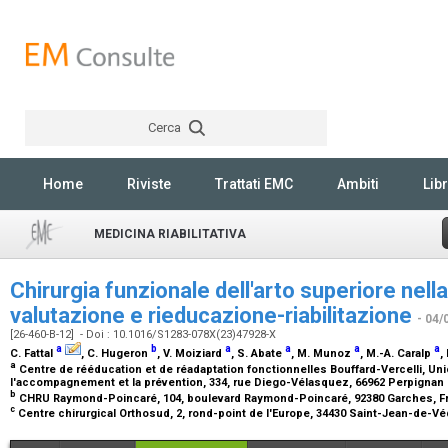
Cerca
Rechercher
Home
Riviste
Trattati EMC
Ambiti
Libr
MEDICINA RIABILITATIVA
Chirurgia funzionale dell'arto superiore nell
valutazione e rieducazione-riabilitazione
- 04/
[26-460-B-12] - Doi : 10.1016/S1283-078X(23)47928-X
a
b
a
a
a
a
C. Fattal
, C. Hugeron
, V. Moiziard
, S. Abate
, M. Munoz
, M.-A. Caralp
,
a
Centre de rééducation et de réadaptation fonctionnelles Bouffard-Vercelli, Unio
l'accompagnement et la prévention, 334, rue Diego-Vélasquez, 66962 Perpignan
b
CHRU Raymond-Poincaré, 104, boulevard Raymond-Poincaré, 92380 Garches, 
c
Centre chirurgical Orthosud, 2, rond-point de l'Europe, 34430 Saint-Jean-de-V