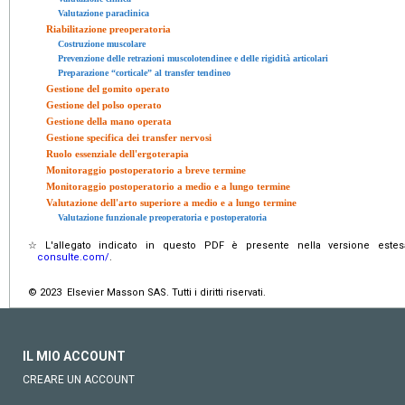
Valutazione paraclinica
Riabilitazione preoperatoria
Costruzione muscolare
Prevenzione delle retrazioni muscolotendinee e delle rigidità articolari
Preparazione “corticale” al transfer tendineo
Gestione del gomito operato
Gestione del polso operato
Gestione della mano operata
Gestione specifica dei transfer nervosi
Ruolo essenziale dell'ergoterapia
Monitoraggio postoperatorio a breve termine
Monitoraggio postoperatorio a medio e a lungo termine
Valutazione dell'arto superiore a medio e a lungo termine
Valutazione funzionale preoperatoria e postoperatoria
☆
L'allegato indicato in questo PDF è presente nella versione estes
consulte.com/
.
© 2023 Elsevier Masson SAS. Tutti i diritti riservati.
IL MIO ACCOUNT
CREARE UN ACCOUNT