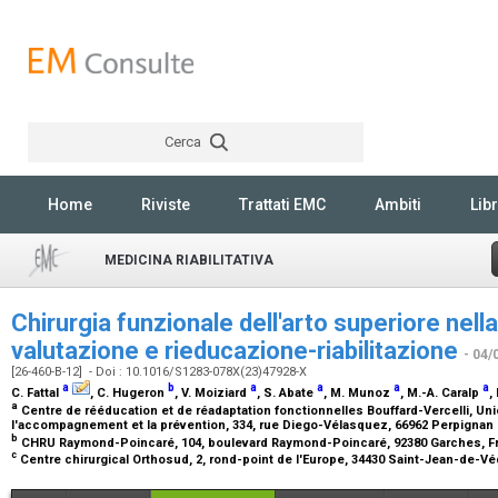
Cerca
Rechercher
Home
Riviste
Trattati EMC
Ambiti
Libr
MEDICINA RIABILITATIVA
Chirurgia funzionale dell'arto superiore nell
valutazione e rieducazione-riabilitazione
- 04/
[26-460-B-12] - Doi : 10.1016/S1283-078X(23)47928-X
a
b
a
a
a
a
C. Fattal
, C. Hugeron
, V. Moiziard
, S. Abate
, M. Munoz
, M.-A. Caralp
,
a
Centre de rééducation et de réadaptation fonctionnelles Bouffard-Vercelli, Unio
l'accompagnement et la prévention, 334, rue Diego-Vélasquez, 66962 Perpignan
b
CHRU Raymond-Poincaré, 104, boulevard Raymond-Poincaré, 92380 Garches, 
c
Centre chirurgical Orthosud, 2, rond-point de l'Europe, 34430 Saint-Jean-de-V