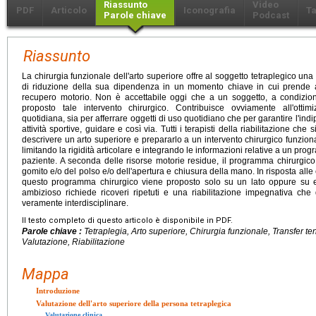
Riassunto
Video
PDF
Articolo
Iconografia
Ta
Parole chiave
Podcast
Riassunto
La chirurgia funzionale dell'arto superiore offre al soggetto tetraplegico u
di riduzione della sua dipendenza in un momento chiave in cui prende a
recupero motorio. Non è accettabile oggi che a un soggetto, a condizio
proposto tale intervento chirurgico. Contribuisce ovviamente all'ottim
quotidiana, sia per afferrare oggetti di uso quotidiano che per garantire l'in
attività sportive, guidare e così via. Tutti i terapisti della riabilitazione ch
descrivere un arto superiore e prepararlo a un intervento chirurgico funzio
limitando la rigidità articolare e integrando le informazioni relative a un pr
paziente. A seconda delle risorse motorie residue, il programma chirurgico p
gomito e/o del polso e/o dell'apertura e chiusura della mano. In risposta alle
questo programma chirurgico viene proposto solo su un lato oppure su 
ambizioso richiede ricoveri ripetuti e una riabilitazione impegnativa che
veramente interdisciplinare.
Il testo completo di questo articolo è disponibile in PDF.
Parole chiave :
Tetraplegia, Arto superiore, Chirurgia funzionale, Transfer t
Valutazione, Riabilitazione
Mappa
Introduzione
Valutazione dell'arto superiore della persona tetraplegica
Valutazione clinica