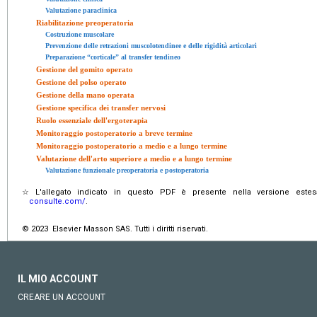
Valutazione paraclinica
Riabilitazione preoperatoria
Costruzione muscolare
Prevenzione delle retrazioni muscolotendinee e delle rigidità articolari
Preparazione “corticale” al transfer tendineo
Gestione del gomito operato
Gestione del polso operato
Gestione della mano operata
Gestione specifica dei transfer nervosi
Ruolo essenziale dell'ergoterapia
Monitoraggio postoperatorio a breve termine
Monitoraggio postoperatorio a medio e a lungo termine
Valutazione dell'arto superiore a medio e a lungo termine
Valutazione funzionale preoperatoria e postoperatoria
☆
L'allegato indicato in questo PDF è presente nella versione estes
consulte.com/
.
© 2023 Elsevier Masson SAS. Tutti i diritti riservati.
IL MIO ACCOUNT
CREARE UN ACCOUNT