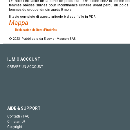
On note l’efficacité de la perte de poids sur l’IUE isolée chez la femme ob
femmes obèses suivies pour incontinence urinaire ayant perdu du poids
femmes du groupe témoin après 6 mois.
Il testo completo di questo articolo è disponibile in PDF.
Mappa
Déclaration de liens d’intérêts
© 2023 Pubblicato da Elsevier Masson SAS.
IL MIO ACCOUNT
CREARE UN ACCOUNT
AIDE & SUPPORT
Contatti / FAQ
Chi siamo?
Copyright