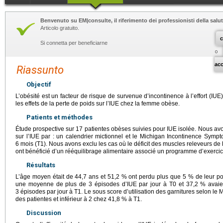
Benvenuto su EM|consulte, il riferimento dei professionisti della salut
Articolo gratuito.
c
Si connetta per beneficiarne
o
ac
Riassunto
Objectif
L’obésité est un facteur de risque de survenue d’incontinence à l’effort (IUE).
les effets de la perte de poids sur l’IUE chez la femme obèse.
Patients et méthodes
Étude prospective sur 17 patientes obèses suivies pour IUE isolée. Nous avon
sur l’IUE par : un calendrier mictionnel et le Michigan Incontinence Sympt
6 mois (T1). Nous avons exclu les cas où le déficit des muscles releveurs de l
ont bénéficié d’un rééquilibrage alimentaire associé un programme d’exerci
Résultats
L’âge moyen était de 44,7 ans et 51,2 % ont perdu plus que 5 % de leur poi
une moyenne de plus de 3 épisodes d’IUE par jour à T0 et 37,2 % avai
3 épisodes par jour à T1. Le sous score d’utilisation des garnitures selon le 
des patientes et inférieur à 2 chez 41,8 % à T1.
Discussion