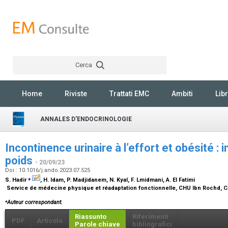
Cerca
Rechercher
Home
Riviste
Trattati EMC
Ambiti
Libr
ANNALES D'ENDOCRINOLOGIE
Incontinence urinaire à l’effort et obésité : 
poids
- 20/09/23
Doi : 10.1016/j.ando.2023.07.525
⁎
S. Hadir
, H. Idam, P. Madjidanem, N. Kyal, F. Lmidmani, A. El Fatimi
Service de médecine physique et réadaptation fonctionnelle, CHU Ibn Rochd, 
⁎
Auteur correspondant.
Riassunto
Riferimenti
PDF
Articolo
Parole chiave
bibliografici