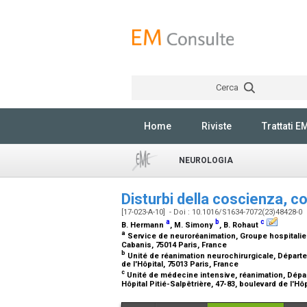
Cerca
Home
Riviste
Trattati E
NEUROLOGIA
Disturbi della coscienza, 
[17-023-A-10] - Doi : 10.1016/S1634-7072(23)48428-0
a
b
c
B. Hermann
, M. Simony
, B. Rohaut
a
Service de neuroréanimation, Groupe hospitalier 
Cabanis, 75014 Paris, France
b
Unité de réanimation neurochirurgicale, Départem
de l'Hôpital, 75013 Paris, France
c
Unité de médecine intensive, réanimation, Dépar
Hôpital Pitié-Salpêtrière, 47-83, boulevard de l'Hô