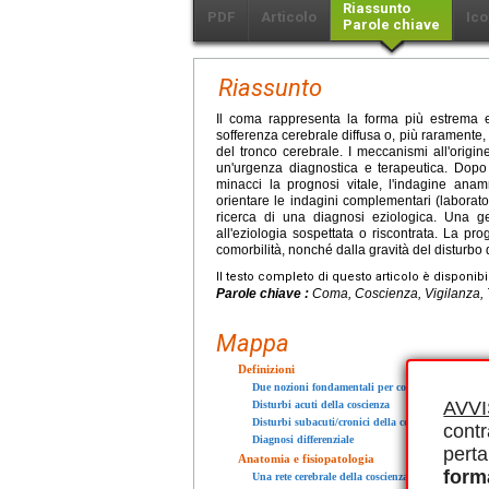
Riassunto
PDF
Articolo
Ico
Parole chiave
Riassunto
Il coma rappresenta la forma più estrema 
sofferenza cerebrale diffusa o, più raramente, a
del tronco cerebrale. I meccanismi all'origin
un'urgenza diagnostica e terapeutica. Dopo 
minacci la prognosi vitale, l'indagine an
orientare le indagini complementari (laborator
ricerca di una diagnosi eziologica. Una g
all'eziologia sospettata o riscontrata. La pr
comorbilità, nonché dalla gravità del disturbo 
Il testo completo di questo articolo è disponibi
Parole chiave :
Coma, Coscienza, Vigilanza, 
Mappa
Definizioni
Due nozioni fondamentali per comprendere i distu
AVV
Disturbi acuti della coscienza
Disturbi subacuti/cronici della coscienza
contr
Diagnosi differenziale
perta
Anatomia e fisiopatologia
form
Una rete cerebrale della coscienza