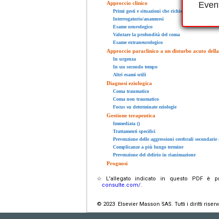
Approccio clinico
Event
Primi gesti e situazioni che richiedono una gestion
Interrogatorio/anamnesi
Esame neurologico
Valutare la profondità del coma
Esame extraneurologico
Approccio paraclinico a un disturbo acuto della
In urgenza
In un secondo tempo
Altri esami utili
Diagnosi eziologica
Coma traumatico
Coma non traumatico
Focus su determinate eziologie
Gestione terapeutica
Immediata ()
Trattamenti specifici
Prevenzione delle aggressioni cerebrali secondarie
Complicanze a più lungo termine
Prevenzione del delirio in rianimazione
Prognosi
☆
L'allegato indicato in questo PDF è pr
consulte.com/
.
© 2023 Elsevier Masson SAS. Tutti i diritti riserva