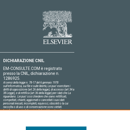
DICHIARAZIONE CNIL
EM-CONSULTE.COM è registrato
presso la CNIL, dichiarazione n.
1286925.
Ai sensi della legge n. 78-17 del 6 gennaio 1978
sull'informatica, sui file e sulle libertà, Lei puo' esercitare i
diritti di opposizione (art.26 della legge), di accesso (art.34 a
38 Legge), e di rettifica (art.36 della legge) per i dati che La
riguardano. Lei puo' cosi chiedere che siano rettificati,
compeltati, chiariti, aggiornati o cancellati i suoi dati
personali inesati, incompleti, equivoci, obsoleti o la cui
raccolta o di uso o di conservazione sono vietati.
Le informazioni relative ai visitatori del nostro sito,
compresa la loro identità, sono confidenziali.
Il responsabile del sito si impegna sull'onore a rispettare le
condizioni legali di confidenzialità applicabili in Francia e a
non divulgare tali informazioni a terzi.