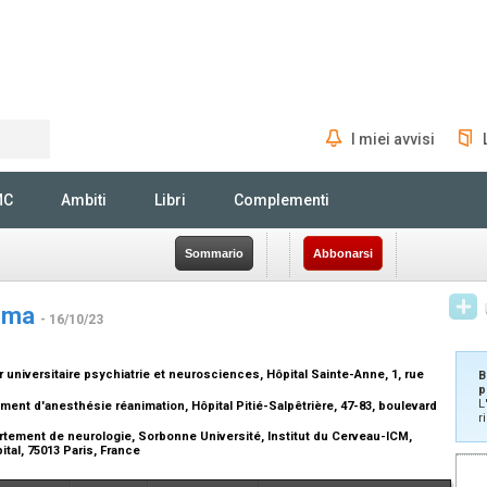
I miei avvisi
Rechercher
MC
Ambiti
Libri
Complementi
Sommario
Abbonarsi
coma
- 16/10/23
universitaire psychiatrie et neurosciences, Hôpital Sainte-Anne, 1, rue
B
p
L
ent d'anesthésie réanimation, Hôpital Pitié-Salpêtrière, 47-83, boulevard
r
tement de neurologie, Sorbonne Université, Institut du Cerveau-ICM,
pital, 75013 Paris, France