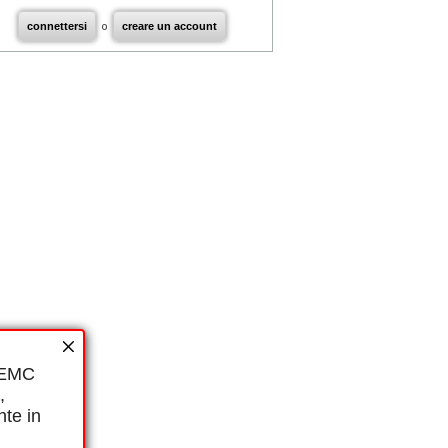
connettersi
o
creare un account
i EMC
,
nte in