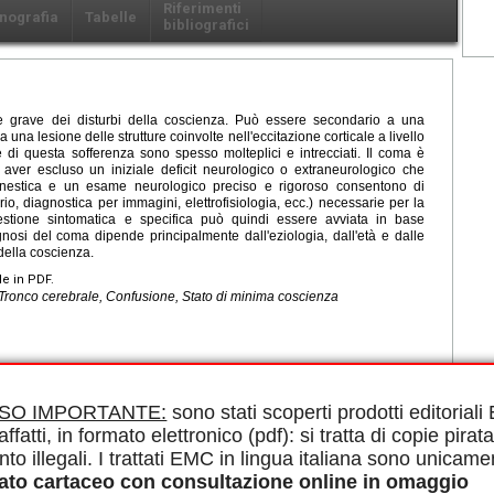
Riferimenti
nografia
Tabelle
bibliografici
e grave dei disturbi della coscienza. Può essere secondario a una
 una lesione delle strutture coinvolte nell'eccitazione corticale a livello
e di questa sofferenza sono spesso molteplici e intrecciati. Il coma è
aver escluso un iniziale deficit neurologico o extraneurologico che
amnestica e un esame neurologico preciso e rigoroso consentono di
io, diagnostica per immagini, elettrofisiologia, ecc.) necessarie per la
estione sintomatica e specifica può quindi essere avviata in base
ognosi del coma dipende principalmente dall'eziologia, dall'età e dalle
della coscienza.
le in PDF.
Tronco cerebrale, Confusione, Stato di minima coscienza
rbi della coscienza
ISO IMPORTANTE:
sono stati scoperti prodotti editorial
affatti, in formato elettronico (pdf): si tratta di copie pirata
nto illegali. I trattati EMC in lingua italiana sono unicame
ato cartaceo con consultazione online in omaggio