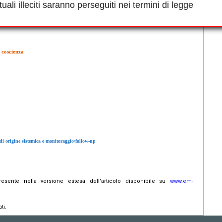
uali illeciti saranno perseguiti nei termini di legge
e specifica urgente
 coscienza
 di origine sistemica e monitoraggio/follow-up
esente nella versione estesa dell'articolo disponibile su
www.em-
ti.