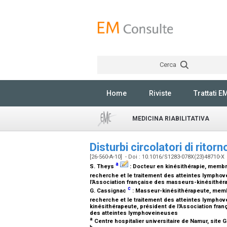
Cerca
Home
Riviste
Trattati E
MEDICINA RIABILITATIVA
Disturbi circolatori di rito
[26-560-A-10] - Doi : 10.1016/S1283-078X(23)48710-X
a
S. Theys
:
Docteur en kinésithérapie, membr
recherche et le traitement des atteintes lympho
l'Association française des masseurs-kinésithér
c
G. Cassignac
:
Masseur-kinésithérapeute, membr
recherche et le traitement des atteintes lympho
kinésithérapeute, président de l'Association fra
des atteintes lymphoveineuses
a
Centre hospitalier universitaire de Namur, site 
b