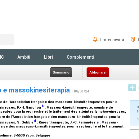
I miei avvisi
Rechercher
MC
Ambiti
Libri
Complementi
Sommario
Abbonarsi
rno e massokinesiterapia
- 08/01/24
e de l'Association française des masseurs-kinésithérapeutes pour la
b
B
veineuses
, P.-H. Ganchou
:
Masseur-kinésithérapeute, membre de
p
apeutes pour la recherche et le traitement des atteintes lymphoveineuses
,
L
e de l'Association française des masseurs-kinésithérapeutes pour la
r
d
veineuses
, S. Gebbia
:
Kinésithérapeute
, J.-C. Ferrandez
e
:
Masseur-
nçaise des masseurs-kinésithérapeutes pour la recherche et le traitement
Godinne, B-5530 Yvoir, Belgique