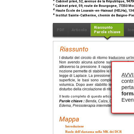
Cabinet privé, 52, avenue de la République, 947
c
Cabinet privé, 59, route de Bourgogne, 77250 M
d
Haute École de Louvain-en-Hainaut (HELHa), 134
e
Institut Sainte-Catherine, chemin de Baigne-Pi
Riassunto
PDF
Articolo
Ico
Parole chiave
Riassunto
I disturbi del circolo di ritorno traducono un
Non avendo alcuna azione sulla causa, la m
attraverso la pressione. Il rapporto tra volum
nozione permette di stabilire le basi di un trat
AVV
legge di Laplace. La pressione vi svolge un 
contr
superficie, le basi sono completate da una
volumica. Dopo aver stabilito le regole gener
perta
disturbo della circolazione di ritorno derivi da
form
Il testo completo di questo articolo è disponibi
Event
Parole chiave :
Benda, Calza, Compressione, 
Edema, Pressoterapia intermittente
Mappa
Introduzione
Ruolo dell'elastanza nella MK dei DCR