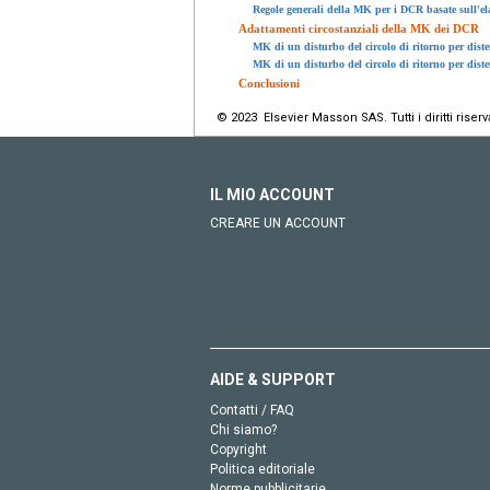
Regole generali della MK per i DCR basate sull'el
Adattamenti circostanziali della MK dei DCR
MK di un disturbo del circolo di ritorno per dist
MK di un disturbo del circolo di ritorno per dist
Conclusioni
© 2023 Elsevier Masson SAS. Tutti i diritti riserva
IL MIO ACCOUNT
CREARE UN ACCOUNT
AIDE & SUPPORT
Contatti / FAQ
Chi siamo?
Copyright
Politica editoriale
Norme pubblicitarie