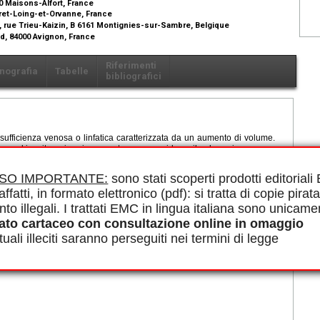
00 Maisons-Alfort, France
oret-Loing-et-Orvanne, France
, rue Trieu-Kaizin, B 6161 Montignies-sur-Sambre, Belgique
ed, 84000 Avignon, France
Riferimenti
nografia
Tabelle
bibliografici
'insufficienza venosa o linfatica caratterizzata da un aumento di volume.
assokinesiterapia mira a contenere o a ridurre il volume in eccesso
e e pressione è espresso da una grandezza astratta: l'elastanza. Questa
tamento standard. Queste sono discusse rivisitando i diversi fattori della
ISO IMPORTANTE:
sono stati scoperti prodotti editorial
ruolo chiave. Ma, dal momento che questo parametro si lega solo a una
affatti, in formato elettronico (pdf): si tratta di copie pirata
 relazione con il volume coperto o di copertura e con la loro massa
ali, sono proposti degli adattamenti alle circostanze, a seconda che il
nto illegali. I trattati EMC in lingua italiana sono unicame
 un distensibilità o da una distensione.
ato cartaceo con consultazione online in omaggio
le in PDF.
uali illeciti saranno perseguiti nei termini di legge
Elastanza, Compressione elastica, Insufficienza venosa cronica,