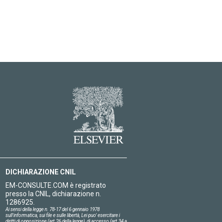
DICHIARAZIONE CNIL
EM-CONSULTE.COM è registrato
presso la CNIL, dichiarazione n.
1286925.
Ai sensi della legge n. 78-17 del 6 gennaio 1978
sull'informatica, sui file e sulle libertà, Lei puo' esercitare i
diritti di opposizione (art.26 della legge), di accesso (art.34 a