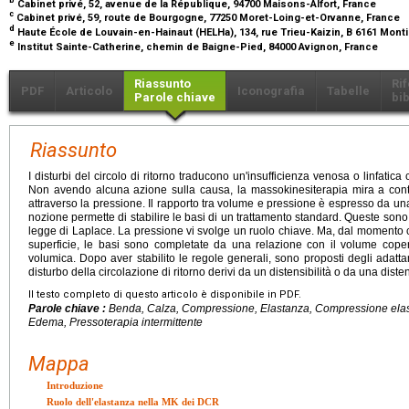
Cabinet privé, 52, avenue de la République, 94700 Maisons-Alfort, France
c
Cabinet privé, 59, route de Bourgogne, 77250 Moret-Loing-et-Orvanne, France
d
Haute École de Louvain-en-Hainaut (HELHa), 134, rue Trieu-Kaizin, B 6161 Mon
e
Institut Sainte-Catherine, chemin de Baigne-Pied, 84000 Avignon, France
Riassunto
Ri
PDF
Articolo
Iconografia
Tabelle
Parole chiave
bib
Riassunto
I disturbi del circolo di ritorno traducono un'insufficienza venosa o linfatic
Non avendo alcuna azione sulla causa, la massokinesiterapia mira a cont
attraverso la pressione. Il rapporto tra volume e pressione è espresso da un
nozione permette di stabilire le basi di un trattamento standard. Queste sono di
legge di Laplace. La pressione vi svolge un ruolo chiave. Ma, dal momento 
superficie, le basi sono completate da una relazione con il volume cope
volumica. Dopo aver stabilito le regole generali, sono proposti degli adatta
disturbo della circolazione di ritorno derivi da un distensibilità o da una diste
Il testo completo di questo articolo è disponibile in PDF.
Parole chiave :
Benda, Calza, Compressione, Elastanza, Compressione elasti
Edema, Pressoterapia intermittente
Mappa
Introduzione
Ruolo dell'elastanza nella MK dei DCR