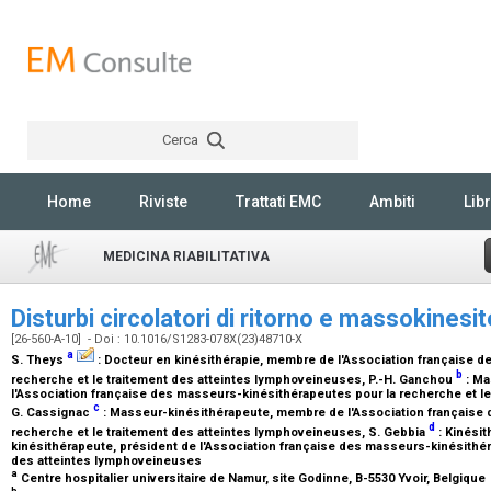
Cerca
Rechercher
Home
Riviste
Trattati EMC
Ambiti
Libr
MEDICINA RIABILITATIVA
Disturbi circolatori di ritorno e massokinesi
[26-560-A-10] - Doi : 10.1016/S1283-078X(23)48710-X
a
S. Theys
:
Docteur en kinésithérapie, membre de l'Association française 
b
recherche et le traitement des atteintes lymphoveineuses
, P.-H. Ganchou
:
Ma
l'Association française des masseurs-kinésithérapeutes pour la recherche et l
c
G. Cassignac
:
Masseur-kinésithérapeute, membre de l'Association française 
d
recherche et le traitement des atteintes lymphoveineuses
, S. Gebbia
:
Kinésit
kinésithérapeute, président de l'Association française des masseurs-kinésithér
des atteintes lymphoveineuses
a
Centre hospitalier universitaire de Namur, site Godinne, B-5530 Yvoir, Belgique
b