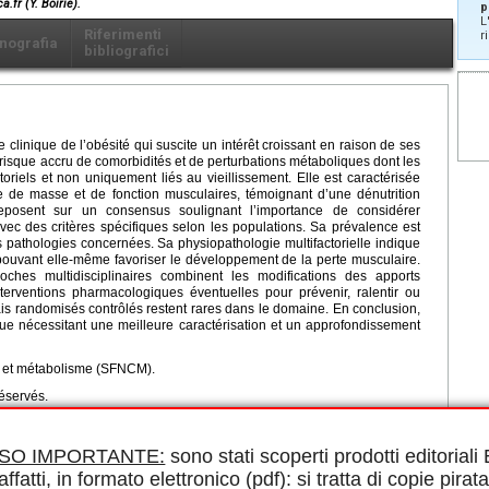
.fr (Y. Boirie).
p
L
Riferimenti
r
nografia
bibliografici
clinique de l’obésité qui suscite un intérêt croissant en raison de ses
risque accru de comorbidités et de perturbations métaboliques dont les
riels et non uniquement liés au vieillissement. Elle est caractérisée
te de masse et de fonction musculaires, témoignant d’une dénutrition
reposent sur un consensus soulignant l’importance de considérer
avec des critères spécifiques selon les populations. Sa prévalence est
es pathologies concernées. Sa physiopathologie multifactorielle indique
, pouvant elle-même favoriser le développement de la perte musculaire.
ches multidisciplinaires combinent les modifications des apports
nterventions pharmacologiques éventuelles pour prévenir, ralentir ou
ais randomisés contrôlés restent rares dans le domaine. En conclusion,
e nécessitant une meilleure caractérisation et un approfondissement
e et métabolisme (SFNCM).
éservés.
le in PDF.
ISO IMPORTANTE:
sono stati scoperti prodotti editorial
affatti, in formato elettronico (pdf): si tratta di copie pirata
enotype of obesity attracting an increasing interest due to its health