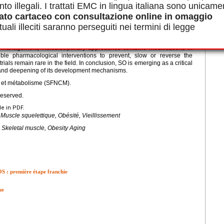
erates an increased risk of comorbidities and metabolic disturbances
nto illegali. I trattati EMC in lingua italiana sono unicame
actorial and not only linked to aging. It is characterized by the
ato cartaceo con consultazione online in omaggio
nd function, indicative of potential malnutrition. Diagnostic advances
uali illeciti saranno perseguiti nei termini di legge
the relevance of considering adiposity, strength and muscle mass with
pecificities. Its prevalence also varies, largely dependent on age and
lustrates that sarcopenia can increase adiposity, which can itself promote
f management, multidisciplinary approaches combine modifications in
ible pharmacological interventions to prevent, slow or reverse the
ials remain rare in the field. In conclusion, SO is emerging as a critical
n and deepening of its development mechanisms.
e et métabolisme (SFNCM).
reserved.
le in PDF.
 Muscle squelettique, Obésité, Vieillissement
, Skeletal muscle, Obesity Aging
’OS : première étape franchie
ue