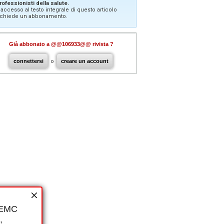
rofessionisti della salute.
'accesso al testo integrale di questo articolo
ichiede un abbonamento.
Già abbonato a @@106933@@ rivista ?
connettersi
o
creare un account
i EMC
,