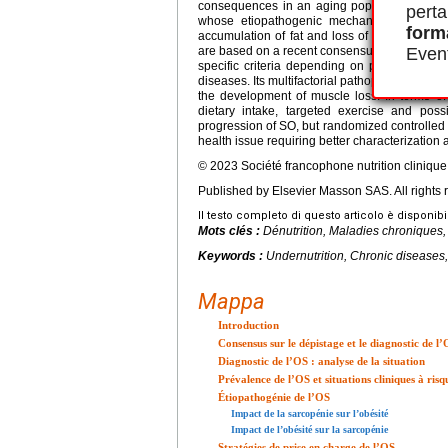
consequences in an aging population. It gen
perta
whose etiopathogenic mechanisms are multif
form
accumulation of fat and loss of muscle mass a
Event
are based on a recent consensus emphasizing 
specific criteria depending on populations s
diseases. Its multifactorial pathophysiology il
the development of muscle loss. In terms o
dietary intake, targeted exercise and poss
progression of SO, but randomized controlled tr
health issue requiring better characterizatio
© 2023 Société francophone nutrition cliniqu
Published by Elsevier Masson SAS. All rights 
Il testo completo di questo articolo è disponibi
Mots clés :
Dénutrition, Maladies chroniques,
Keywords :
Undernutrition, Chronic diseases
Mappa
Introduction
Consensus sur le dépistage et le diagnostic de l
Diagnostic de l’OS : analyse de la situation
Prévalence de l’OS et situations cliniques à risq
Étiopathogénie de l’OS
Impact de la sarcopénie sur l’obésité
Impact de l’obésité sur la sarcopénie
Stratégies de prise en charge de l’OS