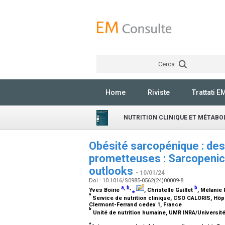
Cerca
Home
Riviste
Trattati E
NUTRITION CLINIQUE ET MÉTABO
Obésité sarcopénique : des
prometteuses : Sarcopenic 
outlooks
- 10/01/24
Doi : 10.1016/S0985-0562(24)00009-8
a
,
b
,
b
Yves Boirie
⁎
, Christelle Guillet
, Mélanie
a
Service de nutrition clinique, CSO CALORIS, Hôp
Clermont-Ferrand cedex 1, France
b
Unité de nutrition humaine, UMR INRA/Universi
*