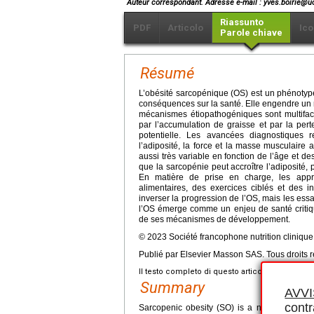
Auteur correspondant.
Adresse e-mail
: yves.boirie@uca
Riassunto
PDF
Articolo
Ico
Parole chiave
Résumé
L’obésité sarcopénique (OS) est un phénotype 
conséquences sur la santé. Elle engendre un 
mécanismes étiopathogéniques sont multifacto
par l’accumulation de graisse et par la per
potentielle. Les avancées diagnostiques 
l’adiposité, la force et la masse musculaire 
aussi très variable en fonction de l’âge et d
que la sarcopénie peut accroître l’adiposité
En matière de prise en charge, les appro
alimentaires, des exercices ciblés et des i
inverser la progression de l’OS, mais les ess
l’OS émerge comme un enjeu de santé critiqu
de ses mécanismes de développement.
© 2023 Société francophone nutrition cliniqu
Publié par Elsevier Masson SAS. Tous droits r
Il testo completo di questo articolo è disponibi
Summary
AVV
contr
Sarcopenic obesity (SO) is a new clinical ph