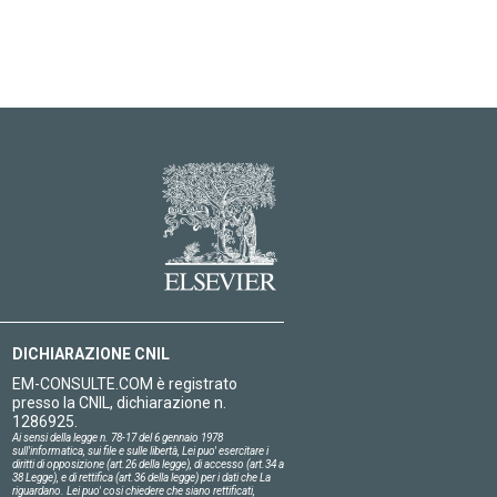
DICHIARAZIONE CNIL
EM-CONSULTE.COM è registrato
presso la CNIL, dichiarazione n.
1286925.
Ai sensi della legge n. 78-17 del 6 gennaio 1978
sull'informatica, sui file e sulle libertà, Lei puo' esercitare i
diritti di opposizione (art.26 della legge), di accesso (art.34 a
38 Legge), e di rettifica (art.36 della legge) per i dati che La
riguardano. Lei puo' cosi chiedere che siano rettificati,