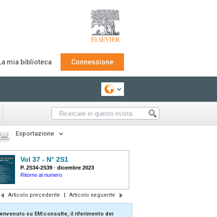
La mia biblioteca
Connessione
Esportazione
Vol 37 - N° 2S1
P. 2S34-2S39
-
dicembre 2023
Ritorno al numero
Articolo precedente
|
Articolo seguente
envenuto su EM|consulte, il riferimento dei