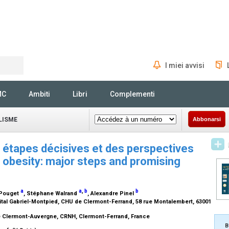
I miei avvisi
Rechercher
MC
Ambiti
Libri
Complementi
LISME
Abbonarsi
 étapes décisives et des perspectives
obesity: major steps and promising
a
a
,
b
b
 Pouget
, Stéphane Walrand
, Alexandre Pinel
ital Gabriel-Montpied, CHU de Clermont-Ferrand, 58 rue Montalembert, 63001
té Clermont-Auvergne, CRNH, Clermont-Ferrand, France
B