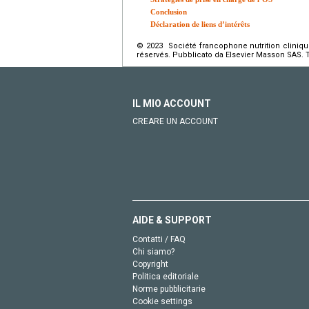
Conclusion
Déclaration de liens d’intérêts
© 2023 Société francophone nutrition cliniqu
réservés. Pubblicato da Elsevier Masson SAS. Tutti
IL MIO ACCOUNT
CREARE UN ACCOUNT
AIDE & SUPPORT
Contatti / FAQ
Chi siamo?
Copyright
Politica editoriale
Norme pubblicitarie
Cookie settings