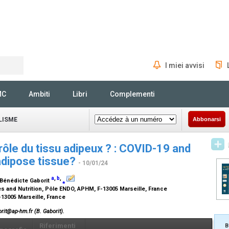
I miei avvisi
Rechercher
MC
Ambiti
Libri
Complementi
LISME
Abbonarsi
rôle du tissu adipeux ? : COVID-19 and
 adipose tissue?
- 10/01/24
a
,
b
,
 Bénédicte Gaborit
⁎
s and Nutrition, Pôle ENDO, APHM, F-13005 Marseille, France
-13005 Marseille, France
rit@ap-hm.fr (B. Gaborit).
Riferimenti
B