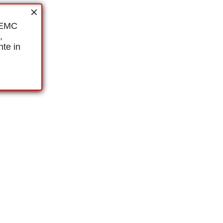
i EMC
,
nte in