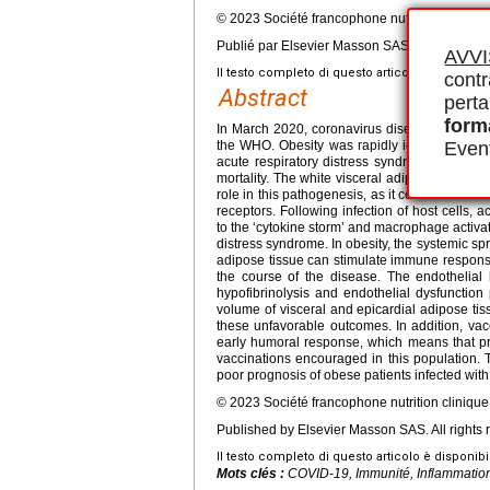
© 2023 Société francophone nutrition cliniqu
Publié par Elsevier Masson SAS. Tous droits r
AVV
Il testo completo di questo articolo è disponibi
contr
Abstract
perta
form
In March 2020, coronavirus disease 2019 (
the WHO. Obesity was rapidly identified as an
Event
acute respiratory distress syndrome, cardio
mortality. The white visceral adipose tissue, 
role in this pathogenesis, as it constitutes a
receptors. Following infection of host cells, 
to the ‘cytokine storm’ and macrophage activat
distress syndrome. In obesity, the systemic spr
adipose tissue can stimulate immune respons
the course of the disease. The endothelial
hypofibrinolysis and endothelial dysfunction
volume of visceral and epicardial adipose t
these unfavorable outcomes. In addition, va
early humoral response, which means that p
vaccinations encouraged in this population. T
poor prognosis of obese patients infected wi
© 2023 Société francophone nutrition cliniqu
Published by Elsevier Masson SAS. All rights 
Il testo completo di questo articolo è disponibi
Mots clés :
COVID-19, Immunité, Inflammation