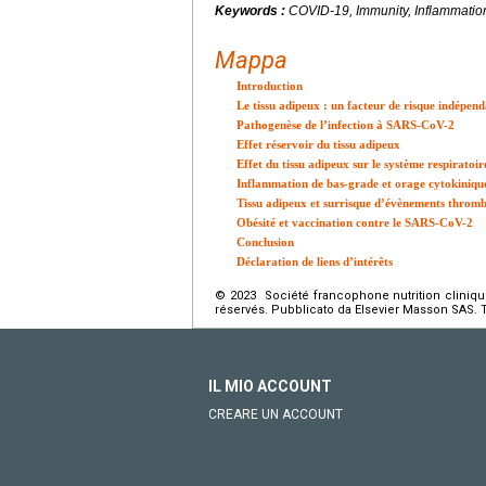
Keywords :
COVID-19, Immunity, Inflammation
Mappa
Introduction
Le tissu adipeux : un facteur de risque indépend
Pathogenèse de l’infection à SARS-CoV-2
Effet réservoir du tissu adipeux
Effet du tissu adipeux sur le système respiratoir
Inflammation de bas-grade et orage cytokiniqu
Tissu adipeux et surrisque d’évènements throm
Obésité et vaccination contre le SARS-CoV-2
Conclusion
Déclaration de liens d’intérêts
© 2023 Société francophone nutrition cliniqu
réservés. Pubblicato da Elsevier Masson SAS. Tutti
IL MIO ACCOUNT
CREARE UN ACCOUNT