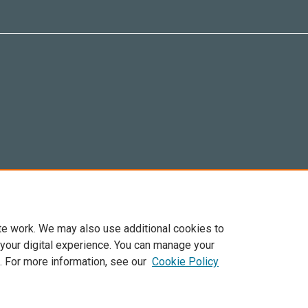
te work. We may also use additional cookies to
 your digital experience. You can manage your
. For more information, see our
Cookie Policy
Elsevier, i suoi licenziatari e contributori. Tutti i diritti sono riservati. Inclusi dirit
. Per tutto il contenuto ‘open access’ sono applicati i termini della licenza Creative C