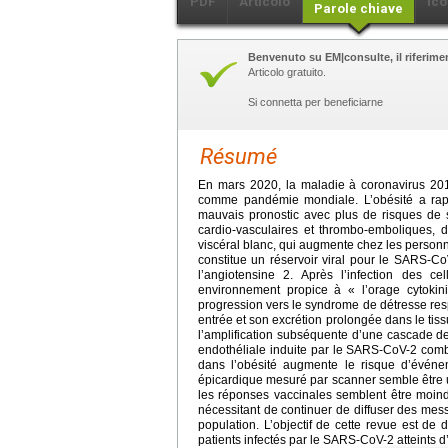
PDF
Articolo
Ico
Parole chiave
Benvenuto su EM|consulte, il riferimen
Articolo gratuito.
Si connetta per beneficiarne
Résumé
En mars 2020, la maladie à coronavirus 2
comme pandémie mondiale. L’obésité a rap
mauvais pronostic avec plus de risques de 
cardio-vasculaires et thrombo-emboliques, 
viscéral blanc, qui augmente chez les personn
constitue un réservoir viral pour le SARS-Co
l’angiotensine 2. Après l’infection des ce
environnement propice à « l’orage cytokin
progression vers le syndrome de détresse resp
entrée et son excrétion prolongée dans le tis
l’amplification subséquente d’une cascade de 
endothéliale induite par le SARS-CoV-2 combi
dans l’obésité augmente le risque d’événe
épicardique mesuré par scanner semble être 
les réponses vaccinales semblent être moin
nécessitant de continuer de diffuser des mes
population. L’objectif de cette revue est de
patients infectés par le SARS-CoV-2 atteints d