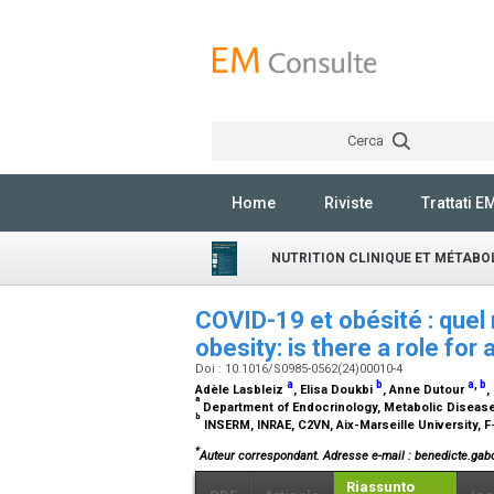
Cerca
Home
Riviste
Trattati E
NUTRITION CLINIQUE ET MÉTABO
COVID-19 et obésité : quel 
obesity: is there a role for
Doi : 10.1016/S0985-0562(24)00010-4
a
b
a
,
b
Adèle Lasbleiz
, Elisa Doukbi
, Anne Dutour
,
a
Department of Endocrinology, Metabolic Disease
b
INSERM, INRAE, C2VN, Aix-Marseille University, F
*
Auteur correspondant.
Adresse e-mail
: benedicte.gabo
Riassunto