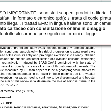
e et métabolisme (SFNCM).
éservés.
ISO IMPORTANTE:
sono stati scoperti prodotti editorial
le in PDF.
affatti, in formato elettronico (pdf): si tratta di copie pirata
nto illegali. I trattati EMC in lingua italiana sono unicame
ato cartaceo con consultazione online in omaggio
COVID-19) caused by SARS-CoV-2 was declared a global pandemic by
 independent risk factor for poor prognosis, with an increased risk of
uali illeciti saranno perseguiti nei termini di legge
vascular and thrombo-embolic events, admission to intensive care and
which increases in people suffering from obesity, appears to have a key
 viral reservoir for SARS-CoV-2 through angiotensin 2-converting enzyme
activation of pro-inflammatory cytokines creates an environment suitable
ion syndrome, associated with a risk of progression to acute respiratory
ead of the virus, its entry and prolonged excretion into already inflamed
es and the subsequent amplification of a cytokine cascade, worsening
 hyperactivation induced by SARS-CoV-2 combined with the state of
 present in obesity increases the risk of thrombo-embolic events. The
issue measured by CT scan appears to be a good prognostic marker for
ccine responses appear to be lower in these patients due to a weaker
revention messages need to continue to be disseminated and booster
he aim of this review is to determine the role of adipose tissue in the
th SARS-CoV-2.
e et métabolisme (SFNCM).
reserved.
le in PDF.
, Obésité, Reponse vaccinale, Thrombose, Tissu adipeux viscéral