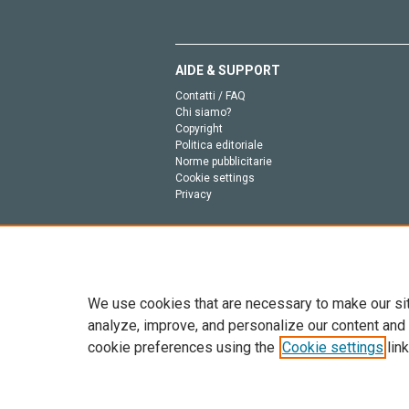
AIDE & SUPPORT
Contatti / FAQ
Chi siamo?
Copyright
Politica editoriale
Norme pubblicitarie
Cookie settings
Privacy
We use cookies that are necessary to make our si
analyze, improve, and personalize our content and
cookie preferences using the
Cookie settings
link
Tutto il contenuto di questo sito: Copyright © 2026 
dell’intelligenza artificiale, e tecnologie simili