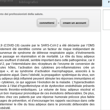
nografia
p
bibliografici
to dei professionisti della salute.
connettersi
o
creare un account
019 (COVID-19) causée par le SARS-CoV-2 a été déclarée par l’OMS
idement été identifiée comme un facteur de risque indépendant de
survenue de syndrome de détresse respiratoire aigüe, d’évènements
de passage en réanimation et de mortalité. Le rôle du tissu adipeux
es souffrant d’obésité, semble important dans cette pathogenèse, car il
V-2, par l’intermédiaire des récepteurs de l’enzyme de conversion de
llules hôtes, l’activation des cytokines pro-inflammatoires crée un
ique », et au syndrome d’activation macrophagique, associés à la
iratoire aiguë. Dans l’obésité, la propagation systémique du virus, son
su adipeux déjà inflammé peuvent stimuler les réponses immunitaires et
cytokines, ce qui aggrave l’évolution de la maladie. L’hyperactivation
née à l’état d’hypofibrinolyse et de dysfonction endothéliale présents
ments thrombo-emboliques. Le volume de tissu adipeux viscéral et
un bon marqueur pronostique de ces évolutions défavorables. De plus,
dres chez ces patients par une réponse humorale précoce plus faible
sages de prévention, et d’encourager les rappels vaccinaux dans cette
 déterminer le rôle du tissu adipeux dans le pronostic défavorable des
’obésité.