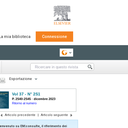
La mia biblioteca
Connessione
Esportazione
Vol 37 - N° 2S1
P. 2S40-2S45
-
dicembre 2023
Ritorno al numero
Articolo precedente
|
Articolo seguente
envenuto su EM|consulte, il riferimento dei