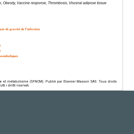
, Obesity, Vaccine response, Thrombosis, Visceral adipose tissue
ant de gravité de l’infection
e
e
boemboliques
e et métabolisme (SFNCM). Publié par Elsevier Masson SAS. Tous droits
 i diritti riservati.