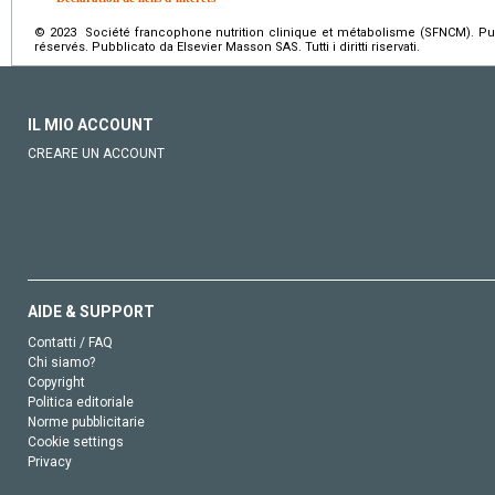
© 2023 Société francophone nutrition clinique et métabolisme (SFNCM). Pub
réservés. Pubblicato da Elsevier Masson SAS. Tutti i diritti riservati.
IL MIO ACCOUNT
CREARE UN ACCOUNT
AIDE & SUPPORT
Contatti / FAQ
Chi siamo?
Copyright
Politica editoriale
Norme pubblicitarie
Cookie settings
Privacy