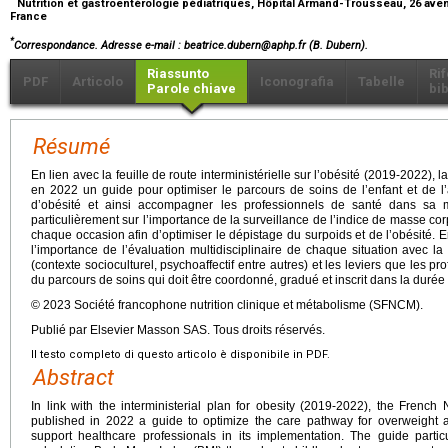
Nutrition et gastroentérologie pédiatriques, Hôpital Armand-Trousseau, 26 aven
France
*
Correspondance.
Adresse e-mail
: beatrice.dubern@aphp.fr (B. Dubern).
Riassunto
Ri
PDF
Articolo
Iconografia
Tabelle
Parole chiave
bib
Résumé
En lien avec la feuille de route interministérielle sur l’obésité (2019-2022),
en 2022 un guide pour optimiser le parcours de soins de l’enfant et de l
d’obésité et ainsi accompagner les professionnels de santé dans sa 
particulièrement sur l’importance de la surveillance de l’indice de masse cor
chaque occasion afin d’optimiser le dépistage du surpoids et de l’obésité. E
l’importance de l’évaluation multidisciplinaire de chaque situation avec l
(contexte socioculturel, psychoaffectif entre autres) et les leviers que les pr
du parcours de soins qui doit être coordonné, gradué et inscrit dans la durée 
© 2023 Société francophone nutrition clinique et métabolisme (SFNCM).
Publié par Elsevier Masson SAS. Tous droits réservés.
Il testo completo di questo articolo è disponibile in PDF.
Abstract
In link with the interministerial plan for obesity (2019-2022), the French
published in 2022 a guide to optimize the care pathway for overweight 
support healthcare professionals in its implementation. The guide part