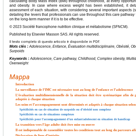
calculating Body Mass Index (BMI) throughout childhood, at every opportuni
and obesity. In case where excess weight has been established, it detai
assessment of each situation, with considering several important aspects (so
detailing the levers that professionals can use throughout this care pathwa
on the long-term manner if it is to be effective.
© 2023 Société francophone nutrition clinique et métabolisme (SFNCM).
Published by Elsevier Masson SAS. All rights reserved.
Il testo completo di questo articolo è disponibile in PDF.
Mots clés :
Adolescence, Enfance, Évaluation multidisciplinaire, Obésité, O
Surpoids
Keywords :
Adolescence, Care pathway, Childhood, Complex obesity, Multidi
Overweight
Mappa
Introduction
La surveillance de l’IMC est nécessaire tout au long de l’enfance et l’adolescence
L’évaluation multidimensionnelle de la situation doit être systématique afin de 
adaptée à chaque situation
Les soins et l’accompagnement sont déterminés et adaptés à chaque situation selon
Spécificités en cas de situation de surpoids ou d’obésité non complexe
Spécificités en cas de situations complexes
Spécificités pour l’accompagnement d’un enfant/adolescent en situation de handicap
La transition vers l’âge adulte doit être mise en œuvre
Il est indispensable de rassembler toutes les conditions tout au long du parcours afin
Déclaration de liens d’intérêts