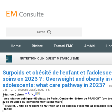
Cerca
Rechercher
Home
Riviste
Trattati EMC
Ambiti
Libr
NUTRITION CLINIQUE ET MÉTABOLISME
Surpoids et obésité de l’enfant et l’adolesce
soins en 2023 ? : Overweight and obesity in 
adolescents: what care pathway in 2023?
- 1
Doi : 10.1016/S0985-0562(24)00011-6
a
,
b
,
c
,
Béatrice Dubern
⁎
a
Assistance publique-Hôpitaux de Paris, Centre de référence PRADORT (syndrom
avec troubles du comportement alimentaire)
b
INSERM, Unité de recherche Nutrition and obesities; systemic approaches (Nut
France
c