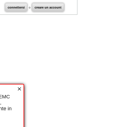
connettersi
o
creare un account
i EMC
,
nte in