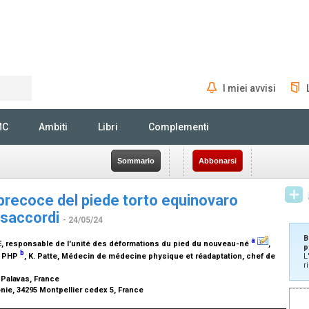
I miei avvisi
Rechercher
MC
Ambiti
Libri
Complementi
Sommario
Abbonarsi
precoce del piede torto equinovaro
disaccordi
- 24/05/24
B
a
, responsable de l'unité des déformations du pied du nouveau-né
,
p
b
, PHP
, K. Patte,
Médecin de médecine physique et réadaptation, chef de
L
r
0 Palavas, France
nie, 34295 Montpellier cedex 5, France