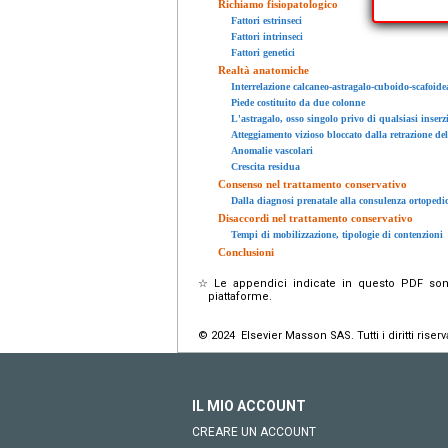
Richiamo fisiopatologico
Fattori estrinseci
Fattori intrinseci
Fattori genetici
Realtà anatomiche
Interrelazione calcaneo-astragalo-cuboido-scafoide
Piede costituito da due colonne
L'astragalo, osso singolo privo di qualsiasi inser
Atteggiamento vizioso bloccato dalla retrazione del
Anomalie vascolari
Crescita residua
Consenso nel trattamento conservativo
Dalla diagnosi prenatale alla consulenza ortopedi
Disaccordi nel trattamento conservativo
Tempi di mobilizzazione, tipologie di contenzioni
Conclusioni
☆
Le appendici indicate in questo PDF sono 
piattaforme.
© 2024 Elsevier Masson SAS. Tutti i diritti riserva
IL MIO ACCOUNT
CREARE UN ACCOUNT