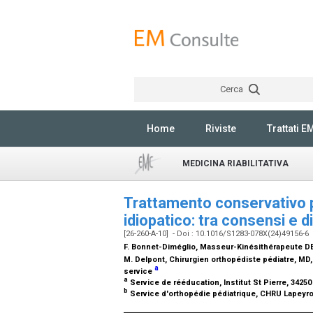
Cerca
Home
Riviste
Trattati E
MEDICINA RIABILITATIVA
Trattamento conservativo 
idiopatico: tra consensi e 
[26-260-A-10] - Doi : 10.1016/S1283-078X(24)49156-6
F. Bonnet-Diméglio,
Masseur-Kinésithérapeute DE
M. Delpont,
Chirurgien orthopédiste pédiatre, MD
a
service
a
Service de rééducation, Institut St Pierre, 3425
b
Service d'orthopédie pédiatrique, CHRU Lapeyro