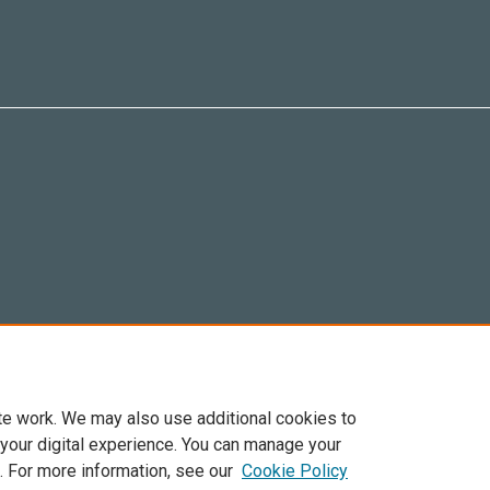
te work. We may also use additional cookies to
 your digital experience. You can manage your
. For more information, see our
Cookie Policy
Elsevier, i suoi licenziatari e contributori. Tutti i diritti sono riservati. Inclusi dirit
. Per tutto il contenuto ‘open access’ sono applicati i termini della licenza Creative C