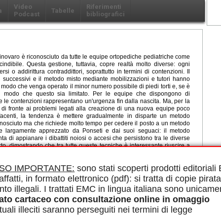
Video
Riferimenti
a
Tabelle
Podcast
bibliografici
uinovaro è riconosciuto da tutte le equipe ortopediche pediatriche come
ndibile. Questa gestione, tuttavia, copre realtà molto diverse: ogni
si o addirittura contraddittori, soprattutto in termini di contenzioni. Il
 successivi e il metodo misto mediante mobilizzazioni e tutori hanno
 in modo che venga operato il minor numero possibile di piedi torti e, se è
 in modo che questo sia limitato. Per le equipe che dispongono di
i e le contenzioni rappresentano un'urgenza fin dalla nascita. Ma, per la
, di fronte ai problemi legati alla creazione di una nuova equipe poco
sfacenti, la tendenza è mettere gradualmente in disparte un metodo
osciuto ma che richiede molto tempo per cedere il posto a un metodo
 e largamente apprezzato da Ponseti e dai suoi seguaci: il metodo
ta di appianare i dibattiti noiosi o accesi che persistono tra le diverse
to, dimostrando che tra tutte queste tecniche è interessante riuscire a
accordi.
le in PDF.
ISO IMPORTANTE:
sono stati scoperti prodotti editorial
amento conservativo, Mobilizzazioni, Contenzioni, Studi comparativi,
affatti, in formato elettronico (pdf): si tratta di copie pirata
nto illegali. I trattati EMC in lingua italiana sono unicame
ato cartaceo con consultazione online in omaggio
uali illeciti saranno perseguiti nei termini di legge