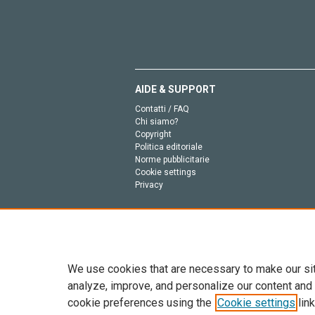
AIDE & SUPPORT
Contatti / FAQ
Chi siamo?
Copyright
Politica editoriale
Norme pubblicitarie
Cookie settings
Privacy
We use cookies that are necessary to make our si
analyze, improve, and personalize our content and
cookie preferences using the
Cookie settings
link
Tutto il contenuto di questo sito: Copyright © 2026 
dell’intelligenza artificiale, e tecnologie simili