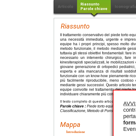
Riassunto
Articolo
Iconografi
Parole chiave
Riassunto
Il trattamento conservativo del piede torto eq
una necessità immediata, urgente e impresci
equipe ha i propri principi, spesso molto diver
metodo funzionale, il metodo mediante gessi
tuttavia gli stessi obiettivi fondamentali: fare
necessario un intervento chirurgico, fare
kinesiterapisti specializzati, le mobilizzazion
giovane generazione di ortopedici pediatrici
esperta e alla mancanza di risultati soddi
funzionale con un know-how pienamente ricon
più facilmente riproducibile, meno costoso
mediante gessi successivi. Questo articolo ten
equipe coinvolte nel trattamento del piede tor
individuare chiaramente più consensi che dis
Il testo completo di questo articolo è disponibi
AVV
Parole chiave :
Piede torto equinovaro, Tratt
contr
Classificazione, Metodo di Ponseti
perta
form
Mappa
Event
Introduzione