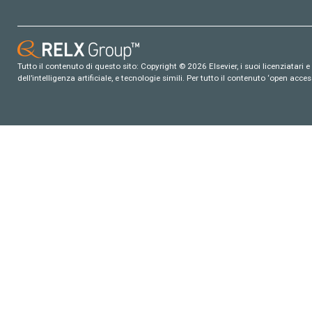
Tutto il contenuto di questo sito: Copyright © 2026 Elsevier, i suoi licenziatari e c
dell’intelligenza artificiale, e tecnologie simili. Per tutto il contenuto ‘open ac