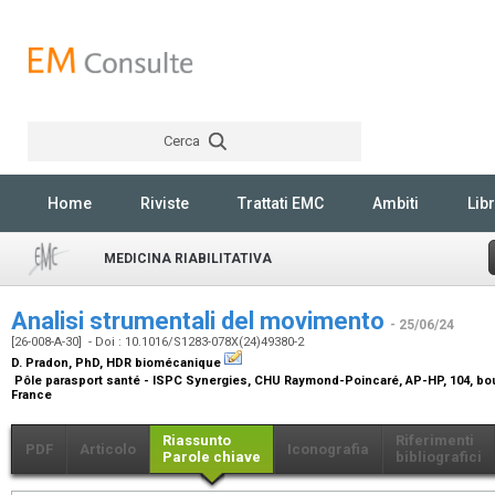
Cerca
Rechercher
Home
Riviste
Trattati EMC
Ambiti
Libr
MEDICINA RIABILITATIVA
Analisi strumentali del movimento
- 25/06/24
[26-008-A-30] - Doi : 10.1016/S1283-078X(24)49380-2
D. Pradon,
PhD, HDR biomécanique
Pôle parasport santé - ISPC Synergies, CHU Raymond-Poincaré, AP-HP, 104, bo
France
Riassunto
Riferimenti
PDF
Articolo
Iconografia
Parole chiave
bibliografici