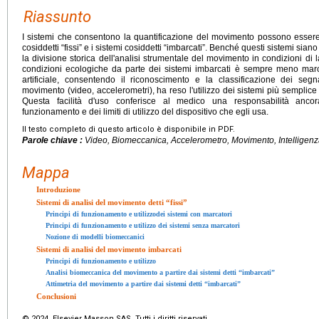
Riassunto
I sistemi che consentono la quantificazione del movimento possono essere 
cosiddetti “fissi” e i sistemi cosiddetti “imbarcati”. Benché questi sistemi siano
la divisione storica dell'analisi strumentale del movimento in condizioni di l
condizioni ecologiche da parte dei sistemi imbarcati è sempre meno marcata.
artificiale, consentendo il riconoscimento e la classificazione dei segn
movimento (video, accelerometri), ha reso l'utilizzo dei sistemi più semplice 
Questa facilità d'uso conferisce al medico una responsabilità anc
funzionamento e dei limiti di utilizzo del dispositivo che egli usa.
Il testo completo di questo articolo è disponibile in PDF.
Parole chiave :
Video, Biomeccanica, Accelerometro, Movimento, Intelligenza 
Mappa
Introduzione
Sistemi di analisi del movimento detti “fissi”
Principi di funzionamento e utilizzodei sistemi con marcatori
Principi di funzionamento e utilizzo dei sistemi senza marcatori
Nozione di modelli biomeccanici
Sistemi di analisi del movimento imbarcati
Principi di funzionamento e utilizzo
Analisi biomeccanica del movimento a partire dai sistemi detti “imbarcati”
Attimetria del movimento a partire dai sistemi detti “imbarcati”
Conclusioni
© 2024 Elsevier Masson SAS. Tutti i diritti riservati.