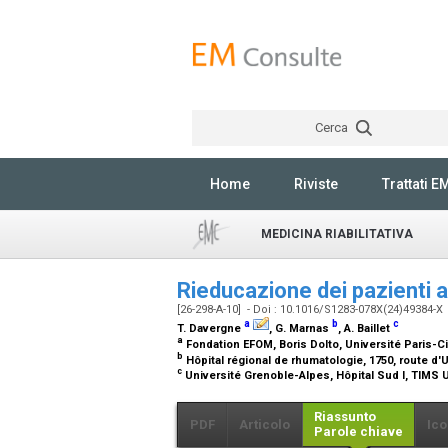
Cerca
Home
Riviste
Trattati E
MEDICINA RIABILITATIVA
Rieducazione dei pazienti a
[26-298-A-10] - Doi : 10.1016/S1283-078X(24)49384-X
a
b
c
T. Davergne
, G. Marnas
, A. Baillet
a
Fondation EFOM, Boris Dolto, Université Paris-Cit
b
Hôpital régional de rhumatologie, 1750, route d'
c
Université Grenoble-Alpes, Hôpital Sud I, TIMS 
Riassunto
PDF
Articolo
Ico
Parole chiave