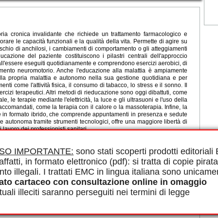
oria cronica invalidante che richiede un trattamento farmacologico e
rare le capacità funzionali e la qualità della vita. Permette di agire su
rischio di anchilosi, i cambiamenti di comportamento o gli atteggiamenti
ducazione del paziente costituiscono i pilastri centrali dell'approccio
all'essere eseguiti quotidianamente e comprendono esercizi aerobici, di
namento neuromotorio. Anche l'educazione alla malattia è ampiamente
ella propria malattia e autonomo nella sua gestione quotidiana e per
i come l'attività fisica, il consumo di tabacco, lo stress e il sonno. Il
rcizi terapeutici. Altri metodi di rieducazione sono oggi dibattuti, come
 le terapie mediante l'elettricità, la luce e gli ultrasuoni e l'uso della
raccomandati, come la terapia con il calore o la massoterapia. Infine, la
e in formato ibrido, che comprende appuntamenti in presenza e sedute
 autonoma tramite strumenti tecnologici, offre una maggiore libertà di
 lavoro dei professionisti sanitari.
le in PDF.
, Valutazione, Reumatismo infiammatorio cronico, Esercizi,
ISO IMPORTANTE:
sono stati scoperti prodotti editorial
affatti, in formato elettronico (pdf): si tratta di copie pirata
nto illegali. I trattati EMC in lingua italiana sono unicame
ato cartaceo con consultazione online in omaggio
iti
uali illeciti saranno perseguiti nei termini di legge
i