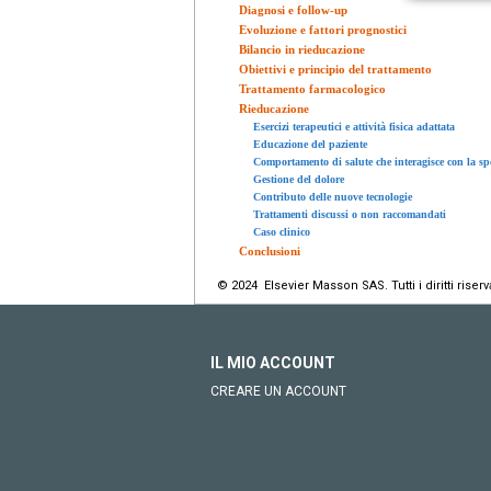
Diagnosi e follow-up
Evoluzione e fattori prognostici
Bilancio in rieducazione
Obiettivi e principio del trattamento
Trattamento farmacologico
Rieducazione
Esercizi terapeutici e attività fisica adattata
Educazione del paziente
Comportamento di salute che interagisce con la sp
Gestione del dolore
Contributo delle nuove tecnologie
Trattamenti discussi o non raccomandati
Caso clinico
Conclusioni
© 2024 Elsevier Masson SAS. Tutti i diritti riserva
IL MIO ACCOUNT
CREARE UN ACCOUNT