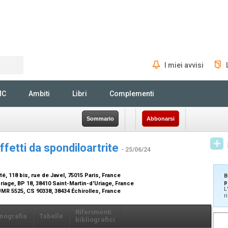
I miei avvisi
Rechercher
MC
Ambiti
Libri
Complementi
Sommario
Abbonarsi
ffetti da spondiloartrite
- 25/06/24
é, 118 bis, rue de Javel, 75015 Paris, France
B
p
Uriage, BP 18, 38410 Saint-Martin-d'Uriage, France
L
UMR 5525, CS 90338, 38434 Échirolles, France
r
Riferimenti
nografia
Tabelle
bibliografici