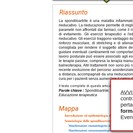
Riassunto
La spondiloartrite è una malattia infiammat
rieducativo. La rieducazione permette di miglio
parametri non affrontati dai farmaci, come il 
di evitamento. Gli esercizi terapeutici e l'e
rieducativo. Gli esercizi traggono vantaggio d
rinforzo muscolare, di stretching e di alle
consigliata per rendere il soggetto attore d
guidare eventuali cambiamenti nei comportament
lavoro posturale può essere associato agli ese
le terapie passive, compresa la terapia manuale,
balneoterapia. Altri trattamenti non sono più 
recente evoluzione del percorso assistenzial
a distanza, accompagnati da una rieducazione
cura per i pazienti senza aumentare il carico di
Il testo completo di questo articolo è disponibi
Parole chiave :
Spondiloartrite, Rieducazione
AVV
Educazione terapeutica
contr
perta
Mappa
form
Introduzione ed epidemiologia delle spondiloartr
Event
Semeiologia delle spondiloartriti
Manifestazioni reumatologiche delle spondiloartrit
Manifestazioni extrareumatologiche