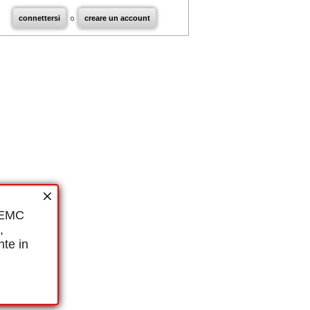
connettersi
o
creare un account
i EMC
,
nte in