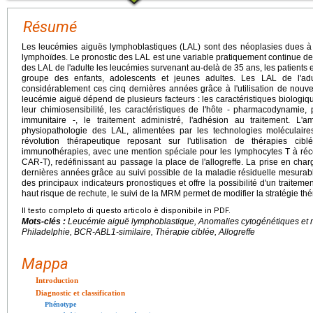
Résumé
Les leucémies aiguës lymphoblastiques (LAL) sont des néoplasies dues à l
lymphoïdes. Le pronostic des LAL est une variable pratiquement continue de
des LAL de l'adulte les leucémies survenant au-delà de 35 ans, les patients 
groupe des enfants, adolescents et jeunes adultes. Les LAL de l'adul
considérablement ces cinq dernières années grâce à l'utilisation de nouvel
leucémie aiguë dépend de plusieurs facteurs : les caractéristiques biologiqu
leur chimiosensibilité, les caractéristiques de l'hôte - pharmacodynamie
immunitaire -, le traitement administré, l'adhésion au traitement. L'
physiopathologie des LAL, alimentées par les technologies moléculai
révolution thérapeutique reposant sur l'utilisation de thérapies c
immunothérapies, avec une mention spéciale pour les lymphocytes T à réce
CAR-T), redéfinissant au passage la place de l'allogreffe. La prise en cha
dernières années grâce au suivi possible de la maladie résiduelle mesura
des principaux indicateurs pronostiques et offre la possibilité d'un traitemen
haut risque de rechute, le suivi de la MRM permet de modifier la stratégie thé
Il testo completo di questo articolo è disponibile in PDF.
Mots-clés :
Leucémie aiguë lymphoblastique, Anomalies cytogénétiques et
Philadelphie, BCR-ABL1-similaire, Thérapie ciblée, Allogreffe
Mappa
Introduction
Diagnostic et classification
Phénotype