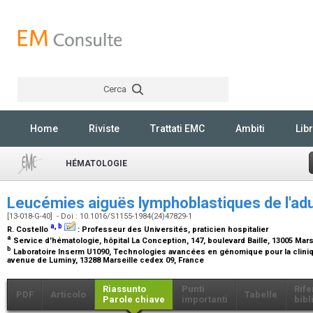
Cerca
Rechercher
Home
Riviste
Trattati EMC
Ambiti
Libr
HÉMATOLOGIE
Leucémies aiguës lymphoblastiques de l'ad
[13-018-G-40] - Doi : 10.1016/S1155-1984(24)47829-1
a
,
b
R. Costello
:
Professeur des Universités, praticien hospitalier
a
Service d'hématologie, hôpital La Conception, 147, boulevard Baille, 13005 Mars
b
Laboratoire Inserm U1090, Technologies avancées en génomique pour la cliniqu
avenue de Luminy, 13288 Marseille cedex 09, France
Riassunto
Punti
Rife
PDF
Articolo
Tabelle
Parole chiave
importanti
bibl