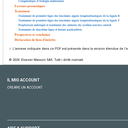
Cytogénétique et biologie moléculaire
Facteurs pronostiques
Traitement
Traitement de première ligne des leucémies aiguës lymphoblastiques de la lignée B
Traitement de première ligne des leucémies aiguës lymphoblastiques de la lignée T
Prophylaxie méningée et traitement des atteintes du système nerveux central
Traitement de deuxième ligne et formes particulières
Perspectives et conclusion
Déclaration de liens d'intérêts
☆
L'annexe indiquée dans ce PDF est présente dans la version étendue de l'ar
© 2024 Elsevier Masson SAS. Tutti i diritti riservati.
IL MIO ACCOUNT
CREARE UN ACCOUNT