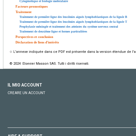
Cytogénétique et biologie moléculaire
Facteurs pronostiques
Traitement
Traitement de première ligne des leucémies aiguës lymphoblastiques de la lignée B
Traitement de première ligne des leucémies aiguës lymphoblastiques de la lignée T
Prophylaxie méningée et traitement des atteintes du système nerveux central
Traitement de deuxième ligne et formes particulières
Perspectives et conclusion
Déclaration de liens d'intérêts
☆
L'annexe indiquée dans ce PDF est présente dans la version étendue de l'ar
© 2024 Elsevier Masson SAS. Tutti i diritti riservati.
IL MIO ACCOUNT
CREARE UN ACCOUNT