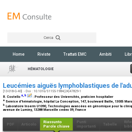
Cerca
Rechercher
Home
Riviste
Trattati EMC
Ambiti
Libr
HÉMATOLOGIE
Leucémies aiguës lymphoblastiques de l'ad
[13-018-G-40] - Doi : 10.1016/S1155-1984(24)47829-1
a
,
b
R. Costello
:
Professeur des Universités, praticien hospitalier
a
Service d'hématologie, hôpital La Conception, 147, boulevard Baille, 13005 Mars
b
Laboratoire Inserm U1090, Technologies avancées en génomique pour la cliniqu
avenue de Luminy, 13288 Marseille cedex 09, France
Riassunto
Punti
Rife
PDF
Articolo
Tabelle
Parole chiave
importanti
bibl