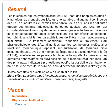
Résumé
Les leucémies aiguës lymphoblastiques (LAL) sont des néoplasies dues à l
lymphoïdes. Le pronostic des LAL est une variable pratiquement continue de
des LAL de l'adulte les leucémies survenant au-delà de 35 ans, les patients 
groupe des enfants, adolescents et jeunes adultes. Les LAL de l'adul
considérablement ces cinq dernières années grâce à l'utilisation de nouvel
leucémie aiguë dépend de plusieurs facteurs : les caractéristiques biologiqu
leur chimiosensibilité, les caractéristiques de l'hôte - pharmacodynamie
immunitaire -, le traitement administré, l'adhésion au traitement. L'
physiopathologie des LAL, alimentées par les technologies moléculai
révolution thérapeutique reposant sur l'utilisation de thérapies c
immunothérapies, avec une mention spéciale pour les lymphocytes T à réce
CAR-T), redéfinissant au passage la place de l'allogreffe. La prise en cha
dernières années grâce au suivi possible de la maladie résiduelle mesura
des principaux indicateurs pronostiques et offre la possibilité d'un traitemen
haut risque de rechute, le suivi de la MRM permet de modifier la stratégie thé
Il testo completo di questo articolo è disponibile in PDF.
Mots-clés :
Leucémie aiguë lymphoblastique, Anomalies cytogénétiques et
Philadelphie, BCR-ABL1-similaire, Thérapie ciblée, Allogreffe
Mappa
Introduction
Diagnostic et classification
Phénotype