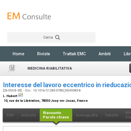
Cerca
Rechercher
Home
Riviste
Trattati EMC
Ambiti
Libr
MEDICINA RIABILITATIVA
Interesse del lavoro eccentrico in rieducaz
[26-055-B-30] - Doi : 10.1016/S1283-078X(24)49383-8
L. Hubert
10, rue de la Libération, 78350 Jouy-en-Josas, France
Riassunto
Ri
PDF
Articolo
Iconografia
Tabelle
Parole chiave
bib