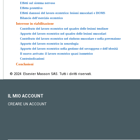
Effetti sul sistema nervoso
Effetto protettivo
Effetti dannosi del lavoro eccentrico: lesioni muscolari e DOMS
Bilancio dell'esercizio eccentrico
Interesse in riabilitazione
Contributo del lavoro eccentrico nel quadro delle lesioni tendinee
Apporto del lavoro eccentrico nel quadro delle lesioni muscolari
Contributo del lavoro eccentrico nel rinforzo muscolare e nella prevenzione
Apporto del lavoro eccentrico in neurologia
Apporto del lavoro eccentrico nella gestione del sovrappeso e dell'obesità
Il nuovo arrivato: il lavoro eccentrico quasi isometrico
Controindicazioni
Conclusioni
© 2024 Elsevier Masson SAS. Tutti i diritti riservati.
IL MIO ACCOUNT
CREARE UN ACCOUNT