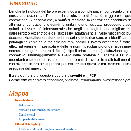
Riassunto
Benché la fisiologia del lavoro eccentrico sia complessa, è riconosciuto che esi
muscolare eccentrico. Pertanto, la produzione di forza è maggiore di quell
contrazione. Si osserva che, a parità di tensione, la contrazione eccentrica ric
altri tipi di contrazione e quindi le unità motorie reclutate producono ci
quindi utilizzate più intensamente che negli altri regimi. Una migliore c
dall'esercizio eccentrico e dei successivi adattamenti a livello meccanico pu
degenerazione/rigenerazione nel muscolo scheletrico sano e a identificare a
patologiche come nelle malattie neuromuscolari. Il lavoro eccentrico è stato 
effetti iatrogeni e in particolare delle lesioni muscolari profonde: ispessime
necrosi di un gran numero di fibre (di tipo II principalmente), distruzione signif
connettivo, rimaneggiamento a livello delle proteine di legame e DOMS
importanti e prolungati rispetto agli altri regimi di lavoro. In molti trattamenti
contrazione in protocolli precisi per evitare tutti questi effetti deleteri sull
artropatie del ginocchio.
Il testo completo di questo articolo è disponibile in PDF.
Parole chiave :
Lavoro eccentrico, Rinforzo, Tendinopatia, Ricostruzione pr
Mappa
Introduzione
Definizione
Muscolo e contrazione muscolare
Cenni storici
Proprietà del muscolo
Effetti fisiologici ()
Effetti a livello del complesso muscolotendineo