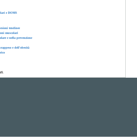
colari e DOMS
lesioni tendinee
ioni muscolari
olare e nella prevenzione
vrappeso e dell'obesità
rico
ti.