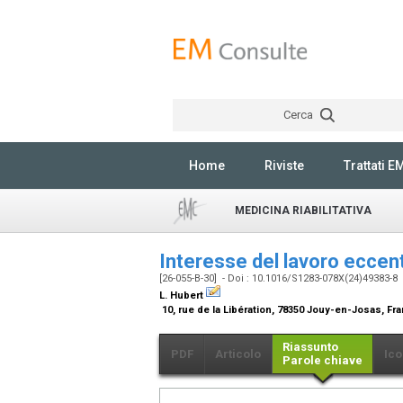
Cerca
Home
Riviste
Trattati E
MEDICINA RIABILITATIVA
Interesse del lavoro eccen
[26-055-B-30] - Doi : 10.1016/S1283-078X(24)49383-8
L. Hubert
10, rue de la Libération, 78350 Jouy-en-Josas, Fr
Riassunto
PDF
Articolo
Ico
Parole chiave