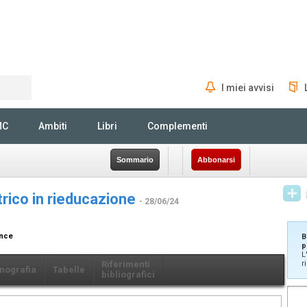
I miei avvisi
Rechercher
MC
Ambiti
Libri
Complementi
Sommario
Abbonarsi
trico in rieducazione
- 28/06/24
ance
B
p
L
Riferimenti
r
nografia
Tabelle
bibliografici