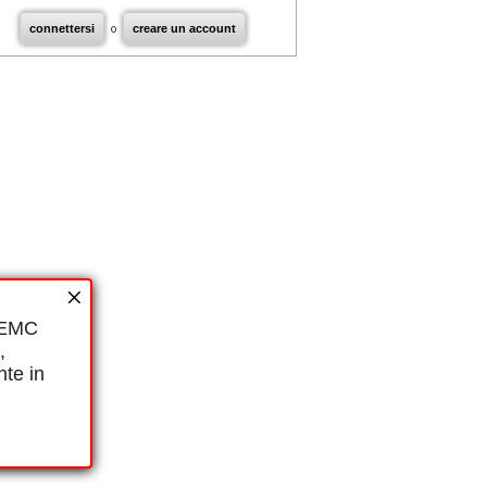
connettersi
o
creare un account
i EMC
,
nte in