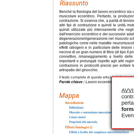
Riassunto
Benché la fisiologia del lavoro eccentrico sia c
muscolare eccentrico. Pertanto, la produzion
contrazione. Si osserva che, a parità di tension
altri tipi di contrazione e quindi le unità 
quindi utilizzate più intensamente che negli
dall'esercizio eccentrico e dei successivi ada
degenerazione/rigenerazione nel muscolo schel
patologiche come nelle malattie neuromuscolari
effetti iatrogeni e in particolare delle lesio
necrosi di un gran numero di fibre (di tipo II pr
connettivo, rimaneggiamento a livello del
importanti e prolungati rispetto agli altri regim
contrazione in protocolli precisi per evitare tu
artropatie del ginocchio.
Il testo completo di questo articolo è disponibi
Parole chiave :
Lavoro eccentrico, Rinforzo, 
AVV
Mappa
contr
perta
Introduzione
Definizione
form
Muscolo e contrazione muscolare
Event
Cenni storici
Proprietà del muscolo
Effetti fisiologici ()
Effetti a livello del complesso muscolotendineo