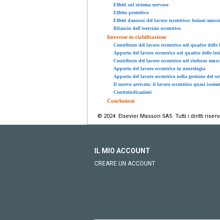
Effetti sul sistema nervoso
Effetto protettivo
Effetti dannosi del lavoro eccentrico: lesioni mus
Bilancio dell'esercizio eccentrico
Interesse in riabilitazione
Contributo del lavoro eccentrico nel quadro delle 
Apporto del lavoro eccentrico nel quadro delle les
Contributo del lavoro eccentrico nel rinforzo musc
Apporto del lavoro eccentrico in neurologia
Apporto del lavoro eccentrico nella gestione del so
Il nuovo arrivato: il lavoro eccentrico quasi isomet
Controindicazioni
Conclusioni
© 2024 Elsevier Masson SAS. Tutti i diritti riserva
IL MIO ACCOUNT
CREARE UN ACCOUNT