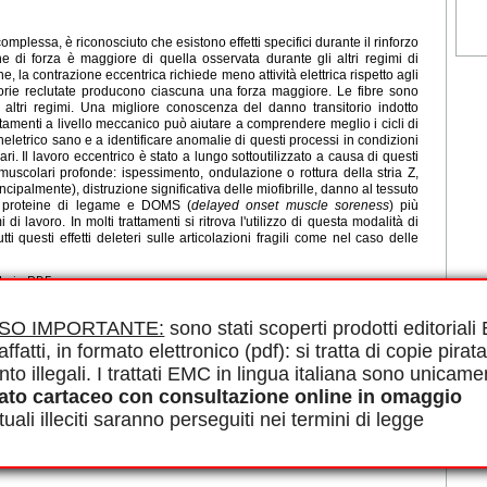
omplessa, è riconosciuto che esistono effetti specifici durante il rinforzo
e di forza è maggiore di quella osservata durante gli altri regimi di
e, la contrazione eccentrica richiede meno attività elettrica rispetto agli
motorie reclutate producono ciascuna una forza maggiore. Le fibre sono
 altri regimi. Una migliore conoscenza del danno transitorio indotto
ttamenti a livello meccanico può aiutare a comprendere meglio i cicli di
etrico sano e a identificare anomalie di questi processi in condizioni
. Il lavoro eccentrico è stato a lungo sottoutilizzato a causa di questi
ni muscolari profonde: ispessimento, ondulazione o rottura della stria Z,
incipalmente), distruzione significativa delle miofibrille, danno al tessuto
le proteine di legame e DOMS (
delayed onset muscle soreness
) più
i di lavoro. In molti trattamenti si ritrova l'utilizzo di questa modalità di
tti questi effetti deleteri sulle articolazioni fragili come nel caso delle
le in PDF.
Tendinopatia, Ricostruzione proteica, Rieducazione multipla, DOMS
ISO IMPORTANTE:
sono stati scoperti prodotti editorial
affatti, in formato elettronico (pdf): si tratta di copie pirata
nto illegali. I trattati EMC in lingua italiana sono unicame
ato cartaceo con consultazione online in omaggio
uali illeciti saranno perseguiti nei termini di legge