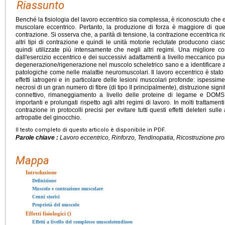
Riassunto
Benché la fisiologia del lavoro eccentrico sia complessa, è riconosciuto che esi
muscolare eccentrico. Pertanto, la produzione di forza è maggiore di quell
contrazione. Si osserva che, a parità di tensione, la contrazione eccentrica ric
altri tipi di contrazione e quindi le unità motorie reclutate producono ci
quindi utilizzate più intensamente che negli altri regimi. Una migliore c
dall'esercizio eccentrico e dei successivi adattamenti a livello meccanico pu
degenerazione/rigenerazione nel muscolo scheletrico sano e a identificare a
patologiche come nelle malattie neuromuscolari. Il lavoro eccentrico è stato 
effetti iatrogeni e in particolare delle lesioni muscolari profonde: ispessime
necrosi di un gran numero di fibre (di tipo II principalmente), distruzione signif
connettivo, rimaneggiamento a livello delle proteine di legame e DOMS
importanti e prolungati rispetto agli altri regimi di lavoro. In molti trattamenti
contrazione in protocolli precisi per evitare tutti questi effetti deleteri sull
artropatie del ginocchio.
Il testo completo di questo articolo è disponibile in PDF.
Parole chiave :
Lavoro eccentrico, Rinforzo, Tendinopatia, Ricostruzione pr
Mappa
Introduzione
Definizione
Muscolo e contrazione muscolare
Cenni storici
Proprietà del muscolo
Effetti fisiologici ()
Effetti a livello del complesso muscolotendineo