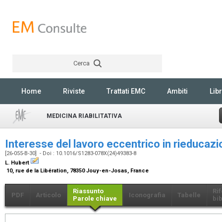
Cerca
Rechercher
Home
Riviste
Trattati EMC
Ambiti
Libr
MEDICINA RIABILITATIVA
Interesse del lavoro eccentrico in rieducaz
[26-055-B-30] - Doi : 10.1016/S1283-078X(24)49383-8
L. Hubert
10, rue de la Libération, 78350 Jouy-en-Josas, France
Riassunto
Ri
PDF
Articolo
Iconografia
Tabelle
Parole chiave
bib