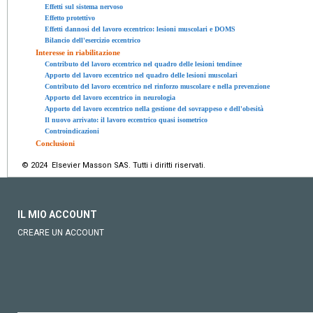
Effetti sul sistema nervoso
Effetto protettivo
Effetti dannosi del lavoro eccentrico: lesioni muscolari e DOMS
Bilancio dell'esercizio eccentrico
Interesse in riabilitazione
Contributo del lavoro eccentrico nel quadro delle lesioni tendinee
Apporto del lavoro eccentrico nel quadro delle lesioni muscolari
Contributo del lavoro eccentrico nel rinforzo muscolare e nella prevenzione
Apporto del lavoro eccentrico in neurologia
Apporto del lavoro eccentrico nella gestione del sovrappeso e dell'obesità
Il nuovo arrivato: il lavoro eccentrico quasi isometrico
Controindicazioni
Conclusioni
© 2024 Elsevier Masson SAS. Tutti i diritti riservati.
IL MIO ACCOUNT
CREARE UN ACCOUNT