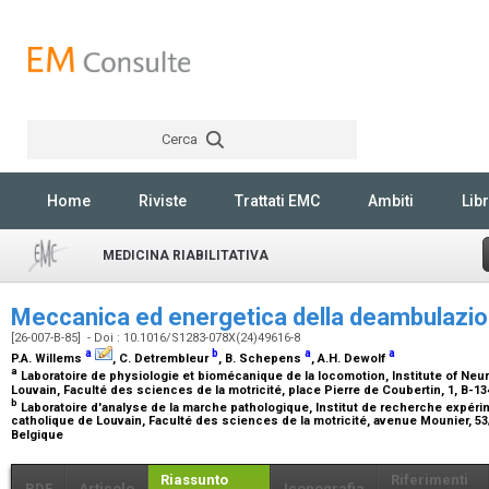
Cerca
Rechercher
Home
Riviste
Trattati EMC
Ambiti
Libr
MEDICINA RIABILITATIVA
Meccanica ed energetica della deambulazi
[26-007-B-85] - Doi : 10.1016/S1283-078X(24)49616-8
a
b
a
a
P.A. Willems
, C. Detrembleur
, B. Schepens
, A.H. Dewolf
a
Laboratoire de physiologie et biomécanique de la locomotion, Institute of Neu
Louvain, Faculté des sciences de la motricité, place Pierre de Coubertin, 1, B-
b
Laboratoire d'analyse de la marche pathologique, Institut de recherche expérime
catholique de Louvain, Faculté des sciences de la motricité, avenue Mounier, 5
Belgique
Riassunto
Riferimenti
PDF
Articolo
Iconografia