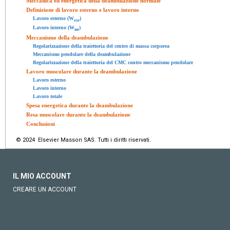
Meccanica ed energetica della deambulazione normale
Definizione di lavoro esterno e lavoro interno
Lavoro esterno (W
)
ext
Lavoro interno (W
)
int
Meccanismo della deambulazione
Regolarizzazione della traiettoria del centro di massa corporea
Meccanismo pendolare della deambulazione
Regolarizzazione della traiettoria del CMC contro meccanismo pendolare
Lavoro muscolare durante la deambulazione
Lavoro esterno
Lavoro interno
Lavoro totale
Spesa energetica durante la deambulazione
Resa muscolare durante la deambulazione
Conclusioni
© 2024 Elsevier Masson SAS. Tutti i diritti riservati.
IL MIO ACCOUNT
CREARE UN ACCOUNT