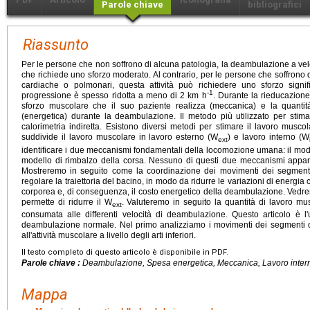
Parole chiave
bibliografici
Riassunto
Per le persone che non soffrono di alcuna patologia, la deambulazione a vel
che richiede uno sforzo moderato. Al contrario, per le persone che soffrono 
cardiache o polmonari, questa attività può richiedere uno sforzo signifi
-1
progressione è spesso ridotta a meno di 2 km h
. Durante la rieducazione,
sforzo muscolare che il suo paziente realizza (meccanica) e la quanti
(energetica) durante la deambulazione. Il metodo più utilizzato per stim
calorimetria indiretta. Esistono diversi metodi per stimare il lavoro musc
suddivide il lavoro muscolare in lavoro esterno (W
) e lavoro interno (W
ext
identificare i due meccanismi fondamentali della locomozione umana: il mod
modello di rimbalzo della corsa. Nessuno di questi due meccanismi appare
Mostreremo in seguito come la coordinazione dei movimenti dei segmenti d
regolare la traiettoria del bacino, in modo da ridurre le variazioni di energia
corporea e, di conseguenza, il costo energetico della deambulazione. Ved
permette di ridurre il W
. Valuteremo in seguito la quantità di lavoro mu
ext
consumata alle differenti velocità di deambulazione. Questo articolo è l'u
deambulazione normale. Nel primo analizziamo i movimenti dei segmenti degl
all'attività muscolare a livello degli arti inferiori.
Il testo completo di questo articolo è disponibile in PDF.
Parole chiave :
Deambulazione, Spesa energetica, Meccanica, Lavoro inter
Mappa