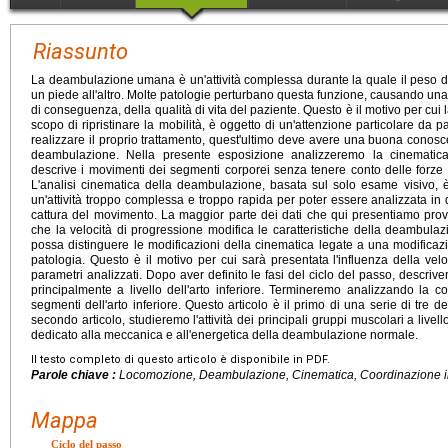
Riassunto
La deambulazione umana è un'attività complessa durante la quale il peso de
un piede all'altro. Molte patologie perturbano questa funzione, causando una
di conseguenza, della qualità di vita del paziente. Questo è il motivo per cui
scopo di ripristinare la mobilità, è oggetto di un'attenzione particolare da p
realizzare il proprio trattamento, quest'ultimo deve avere una buona conosc
deambulazione. Nella presente esposizione analizzeremo la cinematic
descrive i movimenti dei segmenti corporei senza tenere conto delle forze 
L'analisi cinematica della deambulazione, basata sul solo esame visivo, è 
un'attività troppo complessa e troppo rapida per poter essere analizzata in d
cattura del movimento. La maggior parte dei dati che qui presentiamo prov
che la velocità di progressione modifica le caratteristiche della deambulazi
possa distinguere le modificazioni della cinematica legate a una modificazi
patologia. Questo è il motivo per cui sarà presentata l'influenza della ve
parametri analizzati. Dopo aver definito le fasi del ciclo del passo, descri
principalmente a livello dell'arto inferiore. Termineremo analizzando la c
segmenti dell'arto inferiore. Questo articolo è il primo di una serie di tre
secondo articolo, studieremo l'attività dei principali gruppi muscolari a livello 
dedicato alla meccanica e all'energetica della deambulazione normale.
Il testo completo di questo articolo è disponibile in PDF.
Parole chiave :
Locomozione, Deambulazione, Cinematica, Coordinazione i
Mappa
Ciclo del passo