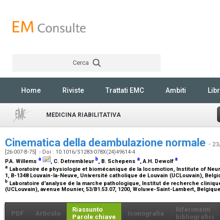
Cerca
Rechercher
Home
Riviste
Trattati EMC
Ambiti
Libr
MEDICINA RIABILITATIVA
Cinematica della deambulazione normale
- 23
[26-007-B-75] - Doi : 10.1016/S1283-078X(24)49614-4
a
b
a
a
P.A. Willems
, C. Detrembleur
, B. Schepens
, A.H. Dewolf
a
Laboratoire de physiologie et biomécanique de la locomotion, Institute of Neu
1, B-1348 Louvain-la-Neuve, Université catholique de Louvain (UCLouvain), Belg
b
Laboratoire d'analyse de la marche pathologique, Institut de recherche clinique
(UCLouvain), avenue Mounier, 53/B1.53.07, 1200, Woluwe-Saint-Lambert, Belgiqu
Riassunto
Riferimenti
PDF
Articolo
Iconografia
Parole chiave
bibliografici