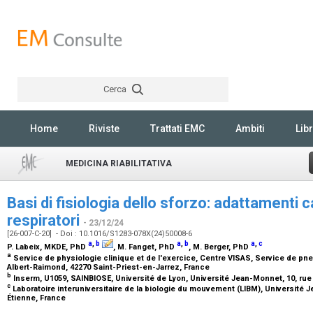
Cerca
Rechercher
Home
Riviste
Trattati EMC
Ambiti
Libr
MEDICINA RIABILITATIVA
Basi di fisiologia dello sforzo: adattamenti c
respiratori
- 23/12/24
[26-007-C-20] - Doi : 10.1016/S1283-078X(24)50008-6
a
,
b
a
,
b
a
,
c
P. Labeix,
MKDE, PhD
, M. Fanget,
PhD
, M. Berger,
PhD
a
Service de physiologie clinique et de l'exercice, Centre VISAS, Service de p
Albert-Raimond, 42270 Saint-Priest-en-Jarrez, France
b
Inserm, U1059, SAINBIOSE, Université de Lyon, Université Jean-Monnet, 10, rue 
c
Laboratoire interuniversitaire de la biologie du mouvement (LIBM), Université Je
Étienne, France