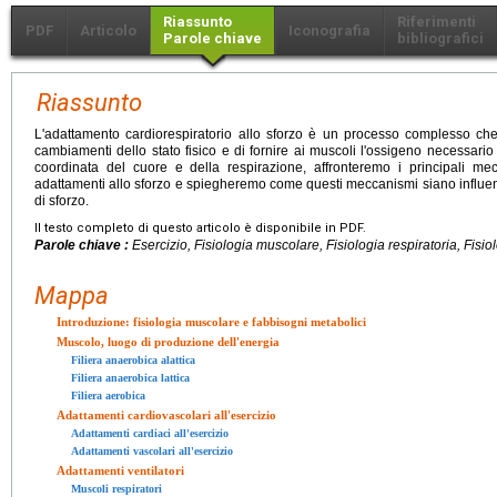
Riassunto
Riferimenti
PDF
Articolo
Iconografia
Parole chiave
bibliografici
Riassunto
L'adattamento cardiorespiratorio allo sforzo è un processo complesso che
cambiamenti dello stato fisico e di fornire ai muscoli l'ossigeno necessario 
coordinata del cuore e della respirazione, affronteremo i principali mec
adattamenti allo sforzo e spiegheremo come questi meccanismi siano influenzat
di sforzo.
Il testo completo di questo articolo è disponibile in PDF.
Parole chiave :
Esercizio, Fisiologia muscolare, Fisiologia respiratoria, Fisio
Mappa
Introduzione: fisiologia muscolare e fabbisogni metabolici
Muscolo, luogo di produzione dell'energia
Filiera anaerobica alattica
Filiera anaerobica lattica
Filiera aerobica
Adattamenti cardiovascolari all'esercizio
Adattamenti cardiaci all'esercizio
Adattamenti vascolari all'esercizio
Adattamenti ventilatori
Muscoli respiratori