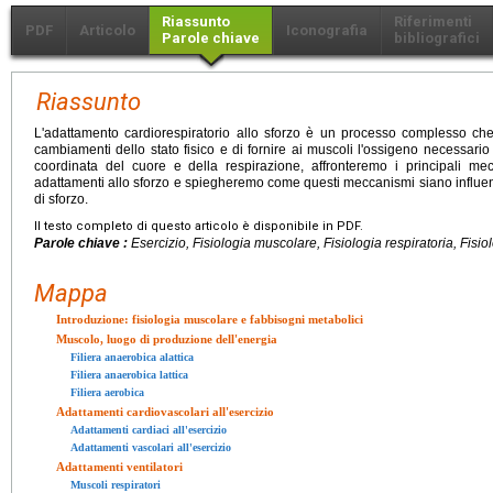
Riassunto
Riferimenti
PDF
Articolo
Iconografia
Parole chiave
bibliografici
Riassunto
L'adattamento cardiorespiratorio allo sforzo è un processo complesso che
cambiamenti dello stato fisico e di fornire ai muscoli l'ossigeno necessario 
coordinata del cuore e della respirazione, affronteremo i principali mec
adattamenti allo sforzo e spiegheremo come questi meccanismi siano influenzat
di sforzo.
Il testo completo di questo articolo è disponibile in PDF.
Parole chiave :
Esercizio, Fisiologia muscolare, Fisiologia respiratoria, Fisio
Mappa
Introduzione: fisiologia muscolare e fabbisogni metabolici
Muscolo, luogo di produzione dell'energia
Filiera anaerobica alattica
Filiera anaerobica lattica
Filiera aerobica
Adattamenti cardiovascolari all'esercizio
Adattamenti cardiaci all'esercizio
Adattamenti vascolari all'esercizio
Adattamenti ventilatori
Muscoli respiratori