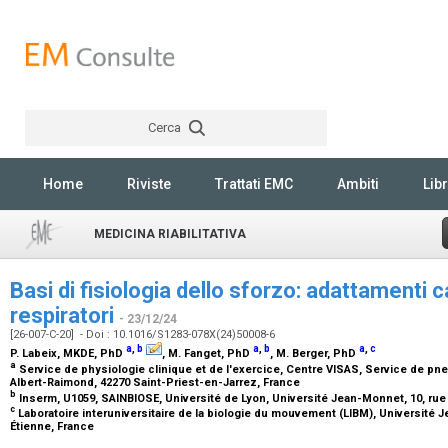
Cerca
Rechercher
Home
Riviste
Trattati EMC
Ambiti
Libr
MEDICINA RIABILITATIVA
Basi di fisiologia dello sforzo: adattamenti c
respiratori
- 23/12/24
[26-007-C-20] - Doi : 10.1016/S1283-078X(24)50008-6
a
,
b
a
,
b
a
,
c
P. Labeix,
MKDE, PhD
, M. Fanget,
PhD
, M. Berger,
PhD
a
Service de physiologie clinique et de l'exercice, Centre VISAS, Service de p
Albert-Raimond, 42270 Saint-Priest-en-Jarrez, France
b
Inserm, U1059, SAINBIOSE, Université de Lyon, Université Jean-Monnet, 10, rue 
c
Laboratoire interuniversitaire de la biologie du mouvement (LIBM), Université Je
Étienne, France