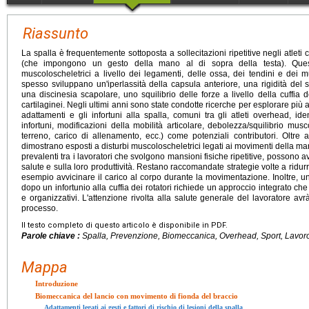
Riassunto
La spalla è frequentemente sottoposta a sollecitazioni ripetitive negli atleti c
(che impongono un gesto della mano al di sopra della testa). Quest
muscoloscheletrici a livello dei legamenti, delle ossa, dei tendini e dei mu
spesso sviluppano un'iperlassità della capsula anteriore, una rigidità del
una discinesia scapolare, uno squilibrio delle forze a livello della cuffia 
cartilaginei. Negli ultimi anni sono state condotte ricerche per esplorare più
adattamenti e gli infortuni alla spalla, comuni tra gli atleti overhead, ident
infortuni, modificazioni della mobilità articolare, debolezza/squilibrio mus
terreno, carico di allenamento, ecc.) come potenziali contributori. Oltre al
dimostrano esposti a disturbi muscoloscheletrici legati ai movimenti della mano
prevalenti tra i lavoratori che svolgono mansioni fisiche ripetitive, possono 
salute e sulla loro produttività. Restano raccomandate strategie volte a ridurr
esempio avvicinare il carico al corpo durante la movimentazione. Inoltre, un
dopo un infortunio alla cuffia dei rotatori richiede un approccio integrato che t
e organizzativi. L'attenzione rivolta alla salute generale del lavoratore av
processo.
Il testo completo di questo articolo è disponibile in PDF.
Parole chiave :
Spalla, Prevenzione, Biomeccanica, Overhead, Sport, Lavor
Mappa
Introduzione
Biomeccanica del lancio con movimento di fionda del braccio
Adattamenti legati ai gesti e fattori di rischio di lesioni della spalla