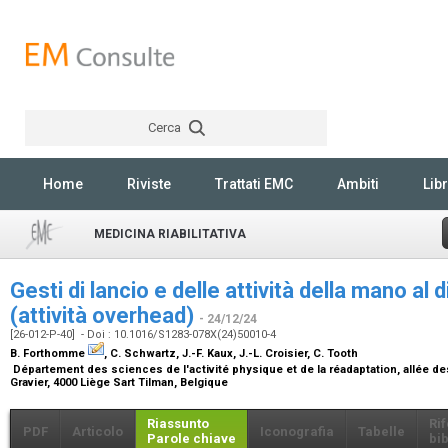
Cerca
Rechercher
Home
Riviste
Trattati EMC
Ambiti
Libr
MEDICINA RIABILITATIVA
Gesti di lancio e delle attività della mano al 
(attività overhead)
- 24/12/24
[26-012-P-40] - Doi : 10.1016/S1283-078X(24)50010-4
B. Forthomme
, C. Schwartz, J.-F. Kaux, J.-L. Croisier, C. Tooth
Département des sciences de l'activité physique et de la réadaptation, allée des
Gravier, 4000 Liège Sart Tilman, Belgique
Riassunto
Ri
PDF
Articolo
Iconografia
Tabelle
Parole chiave
bib