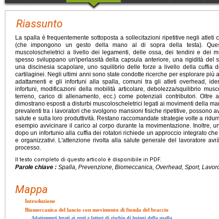
Riassunto
La spalla è frequentemente sottoposta a sollecitazioni ripetitive negli atleti c
(che impongono un gesto della mano al di sopra della testa). Quest
muscoloscheletrici a livello dei legamenti, delle ossa, dei tendini e dei mu
spesso sviluppano un'iperlassità della capsula anteriore, una rigidità del
una discinesia scapolare, uno squilibrio delle forze a livello della cuffia 
cartilaginei. Negli ultimi anni sono state condotte ricerche per esplorare più
adattamenti e gli infortuni alla spalla, comuni tra gli atleti overhead, ident
infortuni, modificazioni della mobilità articolare, debolezza/squilibrio mus
terreno, carico di allenamento, ecc.) come potenziali contributori. Oltre al
dimostrano esposti a disturbi muscoloscheletrici legati ai movimenti della mano
prevalenti tra i lavoratori che svolgono mansioni fisiche ripetitive, possono 
salute e sulla loro produttività. Restano raccomandate strategie volte a ridurr
esempio avvicinare il carico al corpo durante la movimentazione. Inoltre, un
dopo un infortunio alla cuffia dei rotatori richiede un approccio integrato che t
e organizzativi. L'attenzione rivolta alla salute generale del lavoratore av
processo.
Il testo completo di questo articolo è disponibile in PDF.
Parole chiave :
Spalla, Prevenzione, Biomeccanica, Overhead, Sport, Lavor
Mappa
Introduzione
Biomeccanica del lancio con movimento di fionda del braccio
Adattamenti legati ai gesti e fattori di rischio di lesioni della spalla