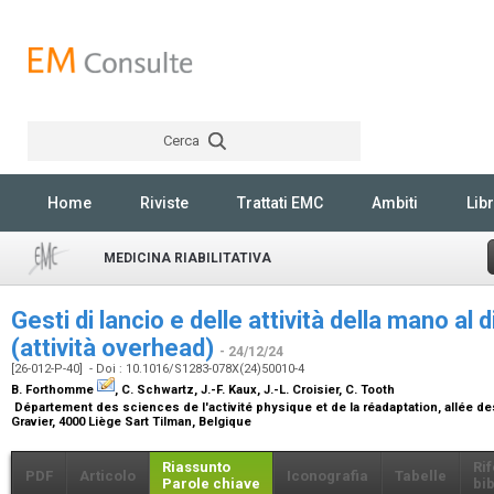
Cerca
Rechercher
Home
Riviste
Trattati EMC
Ambiti
Libr
MEDICINA RIABILITATIVA
Gesti di lancio e delle attività della mano al 
(attività overhead)
- 24/12/24
[26-012-P-40] - Doi : 10.1016/S1283-078X(24)50010-4
B. Forthomme
, C. Schwartz, J.-F. Kaux, J.-L. Croisier, C. Tooth
Département des sciences de l'activité physique et de la réadaptation, allée des
Gravier, 4000 Liège Sart Tilman, Belgique
Riassunto
Ri
PDF
Articolo
Iconografia
Tabelle
Parole chiave
bib