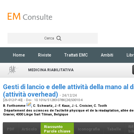
Cerca
Rechercher
Home
Riviste
Trattati EMC
Ambiti
Libr
MEDICINA RIABILITATIVA
Gesti di lancio e delle attività della mano al 
(attività overhead)
- 24/12/24
[26-012-P-40] - Doi : 10.1016/S1283-078X(24)50010-4
B. Forthomme
, C. Schwartz, J.-F. Kaux, J.-L. Croisier, C. Tooth
Département des sciences de l'activité physique et de la réadaptation, allée des
Gravier, 4000 Liège Sart Tilman, Belgique
Riassunto
Ri
PDF
Articolo
Iconografia
Tabelle
Parole chiave
bib