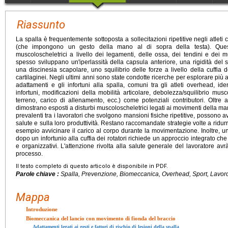
Riassunto
La spalla è frequentemente sottoposta a sollecitazioni ripetitive negli atleti c
(che impongono un gesto della mano al di sopra della testa). Quest
muscoloscheletrici a livello dei legamenti, delle ossa, dei tendini e dei mu
spesso sviluppano un'iperlassità della capsula anteriore, una rigidità del
una discinesia scapolare, uno squilibrio delle forze a livello della cuffia 
cartilaginei. Negli ultimi anni sono state condotte ricerche per esplorare più
adattamenti e gli infortuni alla spalla, comuni tra gli atleti overhead, ident
infortuni, modificazioni della mobilità articolare, debolezza/squilibrio mus
terreno, carico di allenamento, ecc.) come potenziali contributori. Oltre al
dimostrano esposti a disturbi muscoloscheletrici legati ai movimenti della mano
prevalenti tra i lavoratori che svolgono mansioni fisiche ripetitive, possono 
salute e sulla loro produttività. Restano raccomandate strategie volte a ridurr
esempio avvicinare il carico al corpo durante la movimentazione. Inoltre, un
dopo un infortunio alla cuffia dei rotatori richiede un approccio integrato che t
e organizzativi. L'attenzione rivolta alla salute generale del lavoratore av
processo.
Il testo completo di questo articolo è disponibile in PDF.
Parole chiave :
Spalla, Prevenzione, Biomeccanica, Overhead, Sport, Lavor
Mappa
Introduzione
Biomeccanica del lancio con movimento di fionda del braccio
Adattamenti legati ai gesti e fattori di rischio di lesioni della spalla