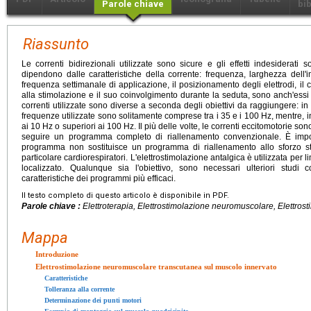
Parole chiave
bib
Riassunto
Le correnti bidirezionali utilizzate sono sicure e gli effetti indesiderati
dipendono dalle caratteristiche della corrente: frequenza, larghezza dell'im
frequenza settimanale di applicazione, il posizionamento degli elettrodi, il c
alla stimolazione e il suo coinvolgimento durante la seduta, sono anch'essi 
correnti utilizzate sono diverse a seconda degli obiettivi da raggiungere: i
frequenze utilizzate sono solitamente comprese tra i 35 e i 100 Hz, mentre, 
ai 10 Hz o superiori ai 100 Hz. Il più delle volte, le correnti eccitomotorie so
seguire un programma completo di riallenamento convenzionale. È impor
programma non sostituisce un programma di riallenamento allo sforzo stan
particolare cardiorespiratori. L'elettrostimolazione antalgica è utilizzata per li
localizzato. Qualunque sia l'obiettivo, sono necessari ulteriori studi c
caratteristiche dei programmi più efficaci.
Il testo completo di questo articolo è disponibile in PDF.
Parole chiave :
Elettroterapia, Elettrostimolazione neuromuscolare, Elettrost
Mappa
Introduzione
Elettrostimolazione neuromuscolare transcutanea sul muscolo innervato
Caratteristiche
Tolleranza alla corrente
Determinazione dei punti motori