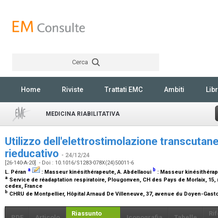
Cerca
Rechercher
Home
Riviste
Trattati EMC
Ambiti
Libr
MEDICINA RIABILITATIVA
Utilizzo dell'elettrostimolazione transcuta
rieducativo
- 24/12/24
[26-140-A-20] - Doi : 10.1016/S1283-078X(24)50011-6
a
b
L. Péran
:
Masseur kinésithérapeute
, A. Abdellaoui
:
Masseur kinésithéra
a
Service de réadaptation respiratoire, Plougonven, CH des Pays de Morlaix, 15, r
cedex, France
b
CHRU de Montpellier, Hôpital Arnaud De Villeneuve, 37, avenue du Doyen-Gasto
Riassunto
Ri
PDF
Articolo
Iconografia
Tabelle