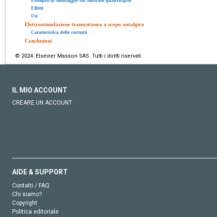
Esempio di montaggio sul muscolo quadricipite
Effetti
Usi
Elettrostimolazione transcutanea a scopo antalgico
Caratteristica delle correnti
Conclusioni
© 2024 Elsevier Masson SAS. Tutti i diritti riservati.
IL MIO ACCOUNT
CREARE UN ACCOUNT
AIDE & SUPPORT
Contatti / FAQ
Chi siamo?
Copyright
Politica editoriale