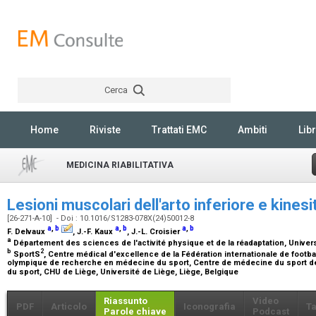
Cerca
Rechercher
Home
Riviste
Trattati EMC
Ambiti
Libr
MEDICINA RIABILITATIVA
Lesioni muscolari dell'arto inferiore e kines
[26-271-A-10] - Doi : 10.1016/S1283-078X(24)50012-8
a
,
b
a
,
b
a
,
b
F. Delvaux
, J.-F. Kaux
, J.-L. Croisier
a
Département des sciences de l'activité physique et de la réadaptation, Univers
b
2
SportS
, Centre médical d'excellence de la Fédération internationale de footb
olympique de recherche en médecine du sport, Centre de médecine du sport de 
du sport, CHU de Liège, Université de Liège, Liège, Belgique
Riassunto
Video
PDF
Articolo
Iconografia
Ta
Parole chiave
Podcast