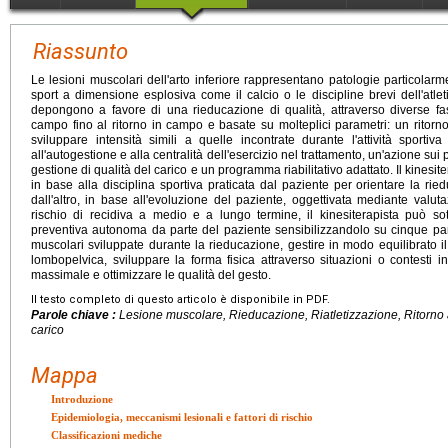
Riassunto
Le lesioni muscolari dell'arto inferiore rappresentano patologie particolarm
sport a dimensione esplosiva come il calcio o le discipline brevi dell'atleti
depongono a favore di una rieducazione di qualità, attraverso diverse fas
campo fino al ritorno in campo e basate su molteplici parametri: un ritorn
sviluppare intensità simili a quelle incontrate durante l'attività sportiv
all'autogestione e alla centralità dell'esercizio nel trattamento, un'azione sui pri
gestione di qualità del carico e un programma riabilitativo adattato. Il kinesite
in base alla disciplina sportiva praticata dal paziente per orientare la ri
dall'altro, in base all'evoluzione del paziente, oggettivata mediante valutazi
rischio di recidiva a medio e a lungo termine, il kinesiterapista può so
preventiva autonoma da parte del paziente sensibilizzandolo su cinque par
muscolari sviluppate durante la rieducazione, gestire in modo equilibrato il c
lombopelvica, sviluppare la forma fisica attraverso situazioni o contesti i
massimale e ottimizzare le qualità del gesto.
Il testo completo di questo articolo è disponibile in PDF.
Parole chiave :
Lesione muscolare, Rieducazione, Riatletizzazione, Ritorno a
carico
Mappa
Introduzione
Epidemiologia, meccanismi lesionali e fattori di rischio
Classificazioni mediche