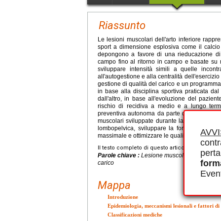
Riassunto
Le lesioni muscolari dell'arto inferiore rapp
sport a dimensione esplosiva come il calcio o 
depongono a favore di una rieducazione di qu
campo fino al ritorno in campo e basate su m
sviluppare intensità simili a quelle incontr
all'autogestione e alla centralità dell'esercizio 
gestione di qualità del carico e un programma ri
in base alla disciplina sportiva praticata da
dall'altro, in base all'evoluzione del pazient
rischio di recidiva a medio e a lungo termi
preventiva autonoma da parte del paziente se
muscolari sviluppate durante la rieducazione, 
lombopelvica, sviluppare la forma fisica attr
AVV
massimale e ottimizzare le qualità del gesto.
contr
Il testo completo di questo articolo è disponibi
perta
Parole chiave :
Lesione muscolare, Rieducazio
form
carico
Event
Mappa
Introduzione
Epidemiologia, meccanismi lesionali e fattori di 
Classificazioni mediche