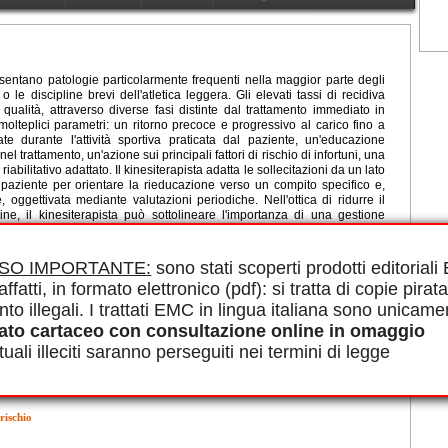
resentano patologie particolarmente frequenti nella maggior parte degli
le discipline brevi dell'atletica leggera. Gli elevati tassi di recidiva
alità, attraverso diverse fasi distinte dal trattamento immediato in
olteplici parametri: un ritorno precoce e progressivo al carico fino a
ate durante l'attività sportiva praticata dal paziente, un'educazione
nel trattamento, un'azione sui principali fattori di rischio di infortuni, una
abilitativo adattato. Il kinesiterapista adatta le sollecitazioni da un lato
l paziente per orientare la rieducazione verso un compito specifico e,
e, oggettivata mediante valutazioni periodiche. Nell'ottica di ridurre il
ne, il kinesiterapista può sottolineare l'importanza di una gestione
nsibilizzandolo su cinque parametri essenziali: mantenere le qualità
gestire in modo equilibrato il carico di lavoro, lavorare sulla stabilità
averso situazioni o contesti in cui i muscoli sono sollecitati in modo
ISO IMPORTANTE:
sono stati scoperti prodotti editorial
affatti, in formato elettronico (pdf): si tratta di copie pirata
le in PDF.
nto illegali. I trattati EMC in lingua italiana sono unicame
ne, Riatletizzazione, Ritorno al carico, Progressività, Gestione del
ato cartaceo con consultazione online in omaggio
uali illeciti saranno perseguiti nei termini di legge
rischio