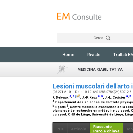
Cerca
Home
Riviste
Trattati E
MEDICINA RIABILITATIVA
Lesioni muscolari dell'arto 
[26-271-A-10] - Doi : 10.1016/S1283-078X(24)50012-8
a
,
b
a
,
b
a
,
b
F. Delvaux
, J.-F. Kaux
, J.-L. Croisier
a
Département des sciences de l'activité physique
b
2
SportS
, Centre médical d'excellence de la Féd
olympique de recherche en médecine du sport, Ce
du sport, CHU de Liège, Université de Liège, Lièg
Riassunto
PDF
Articolo
Ico
Parole chiave