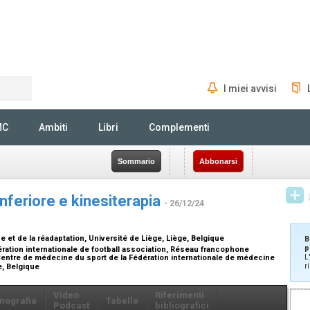
I miei avvisi
Rechercher
MC
Ambiti
Libri
Complementi
Sommario
Abbonarsi
inferiore e kinesiterapia
- 26/12/24
 et de la réadaptation, Université de Liège, Liège, Belgique
B
p
ération internationale de football association, Réseau francophone
L
ntre de médecine du sport de la Fédération internationale de médecine
r
e, Belgique
Video
Riferimenti
nografia
Tabelle
Podcast
bibliografici