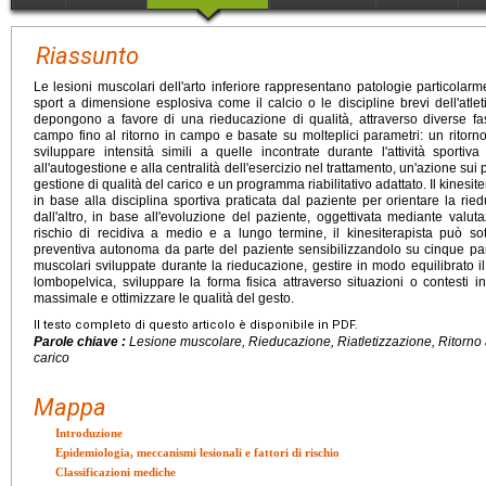
Riassunto
Le lesioni muscolari dell'arto inferiore rappresentano patologie particolarm
sport a dimensione esplosiva come il calcio o le discipline brevi dell'atleti
depongono a favore di una rieducazione di qualità, attraverso diverse fas
campo fino al ritorno in campo e basate su molteplici parametri: un ritorn
sviluppare intensità simili a quelle incontrate durante l'attività sportiv
all'autogestione e alla centralità dell'esercizio nel trattamento, un'azione sui pri
gestione di qualità del carico e un programma riabilitativo adattato. Il kinesite
in base alla disciplina sportiva praticata dal paziente per orientare la ri
dall'altro, in base all'evoluzione del paziente, oggettivata mediante valutazi
rischio di recidiva a medio e a lungo termine, il kinesiterapista può so
preventiva autonoma da parte del paziente sensibilizzandolo su cinque par
muscolari sviluppate durante la rieducazione, gestire in modo equilibrato il c
lombopelvica, sviluppare la forma fisica attraverso situazioni o contesti i
massimale e ottimizzare le qualità del gesto.
Il testo completo di questo articolo è disponibile in PDF.
Parole chiave :
Lesione muscolare, Rieducazione, Riatletizzazione, Ritorno a
carico
Mappa
Introduzione
Epidemiologia, meccanismi lesionali e fattori di rischio
Classificazioni mediche