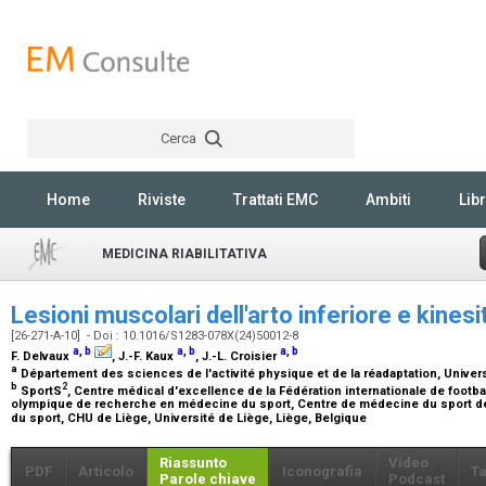
Cerca
Rechercher
Home
Riviste
Trattati EMC
Ambiti
Libr
MEDICINA RIABILITATIVA
Lesioni muscolari dell'arto inferiore e kines
[26-271-A-10] - Doi : 10.1016/S1283-078X(24)50012-8
a
,
b
a
,
b
a
,
b
F. Delvaux
, J.-F. Kaux
, J.-L. Croisier
a
Département des sciences de l'activité physique et de la réadaptation, Univers
b
2
SportS
, Centre médical d'excellence de la Fédération internationale de footb
olympique de recherche en médecine du sport, Centre de médecine du sport de 
du sport, CHU de Liège, Université de Liège, Liège, Belgique
Riassunto
Video
PDF
Articolo
Iconografia
Ta
Parole chiave
Podcast