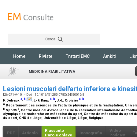
Cerca
Rechercher
Home
Riviste
Trattati EMC
Ambiti
Libr
MEDICINA RIABILITATIVA
Lesioni muscolari dell'arto inferiore e kines
[26-271-A-10] - Doi : 10.1016/S1283-078X(24)50012-8
a
,
b
a
,
b
a
,
b
F. Delvaux
, J.-F. Kaux
, J.-L. Croisier
a
Département des sciences de l'activité physique et de la réadaptation, Univers
b
2
SportS
, Centre médical d'excellence de la Fédération internationale de footb
olympique de recherche en médecine du sport, Centre de médecine du sport de 
du sport, CHU de Liège, Université de Liège, Liège, Belgique
Riassunto
Video
PDF
Articolo
Iconografia
Ta
Parole chiave
Podcast