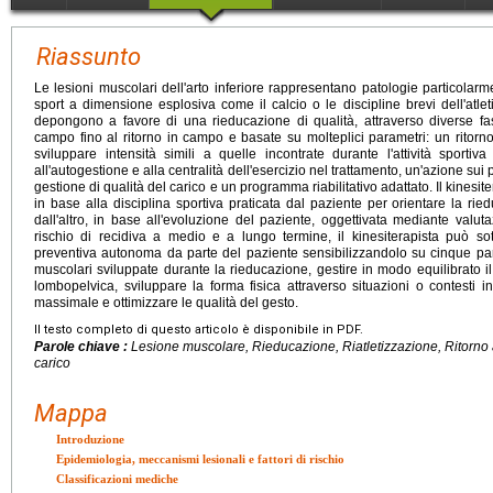
Riassunto
Le lesioni muscolari dell'arto inferiore rappresentano patologie particolarm
sport a dimensione esplosiva come il calcio o le discipline brevi dell'atleti
depongono a favore di una rieducazione di qualità, attraverso diverse fas
campo fino al ritorno in campo e basate su molteplici parametri: un ritorn
sviluppare intensità simili a quelle incontrate durante l'attività sportiv
all'autogestione e alla centralità dell'esercizio nel trattamento, un'azione sui pri
gestione di qualità del carico e un programma riabilitativo adattato. Il kinesite
in base alla disciplina sportiva praticata dal paziente per orientare la ri
dall'altro, in base all'evoluzione del paziente, oggettivata mediante valutazi
rischio di recidiva a medio e a lungo termine, il kinesiterapista può so
preventiva autonoma da parte del paziente sensibilizzandolo su cinque par
muscolari sviluppate durante la rieducazione, gestire in modo equilibrato il c
lombopelvica, sviluppare la forma fisica attraverso situazioni o contesti i
massimale e ottimizzare le qualità del gesto.
Il testo completo di questo articolo è disponibile in PDF.
Parole chiave :
Lesione muscolare, Rieducazione, Riatletizzazione, Ritorno a
carico
Mappa
Introduzione
Epidemiologia, meccanismi lesionali e fattori di rischio
Classificazioni mediche