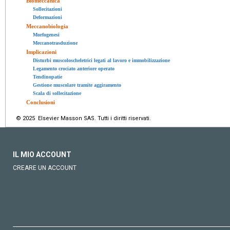
Biomeccanica
Sollecitazioni
Deformazioni
Meccanobiologia
Morfogenesi
Meccanotrasduzione
Implicazioni
Disturbi muscoloscheletrici legati al lavoro e immobilizzazione
Legamento crociato anteriore operato
Tendinopatie
Gestione muscolare tramite aggiramento
Scala di sollecitazione
Conclusioni
© 2025 Elsevier Masson SAS. Tutti i diritti riservati.
IL MIO ACCOUNT
CREARE UN ACCOUNT