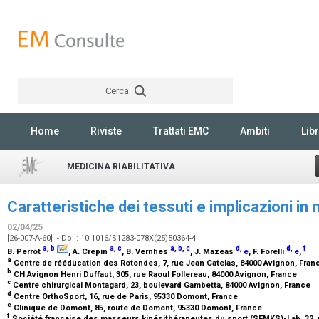
Cerca
Rechercher
Home
Riviste
Trattati EMC
Ambiti
Libr
MEDICINA RIABILITATIVA
Caratteristiche dei tessuti e implicazioni i
02/04/25
[26-007-A-60] - Doi : 10.1016/S1283-078X(25)50364-4
a
,
b
a
,
c
a
,
b
,
c
d
,
d
,
f
B. Perrot
, A. Crepin
, B. Vernhes
, J. Mazeas
e
, F. Forelli
e
,
a
Centre de rééducation des Rotondes, 7, rue Jean Catelas, 84000 Avignon, Fra
b
CH Avignon Henri Duffaut, 305, rue Raoul Follereau, 84000 Avignon, France
c
Centre chirurgical Montagard, 23, boulevard Gambetta, 84000 Avignon, France
d
Centre OrthoSport, 16, rue de Paris, 95330 Domont, France
e
Clinique de Domont, 85, route de Domont, 95330 Domont, France
f
Société française des masseurs kinésithérapeutes du sport (SFMKS)-Lab, 32, ru