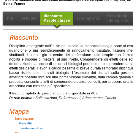
Seine, France
Riassunto
Riferimenti
PDF
Articolo
Iconografia
Parole chiave
bibliografici
Riassunto
Disciplina emergente dall'inizio del secolo, la meccanobiologia pone al cen
guarigione o più semplicemente di rinnovamento tissutale, l'azione me
strutturali. Il carico, già al centro della riflessione sulle terapie non farm
nobiltà e impone di mettersi al suo livello. Comprendere gli effetti delle soll
deformazioni ma anche di processi biologici permette di comprendere la cal
effetti desiderati. I lavori a carico pesante di breve durata sembrano distingu
basso rischio per i tessuti biologici. L'esempio dei risultati sulla gesti
anteriore operato fornisce una prima visione rilevante, data l'ampia gamma di
proposta consente a tutti di comprendere questi concetti, per proporre una t
arricchirla con tecniche più specifiche.
Il testo completo di questo articolo è disponibile in PDF.
Parole chiave :
Sollecitazioni, Deformazioni, Adattamento, Carichi
Mappa
Introduzione
Generalità
Tessuto connettivo