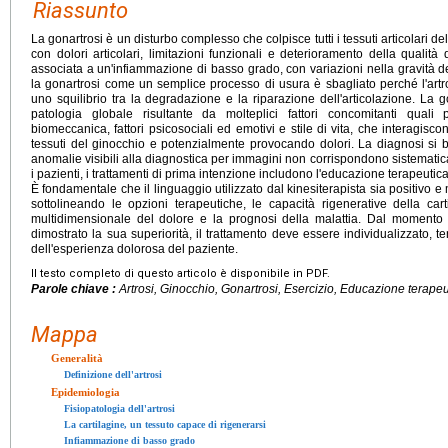
Riassunto
La gonartrosi è un disturbo complesso che colpisce tutti i tessuti articolari 
con dolori articolari, limitazioni funzionali e deterioramento della qualità d
associata a un'infiammazione di basso grado, con variazioni nella gravità d
la gonartrosi come un semplice processo di usura è sbagliato perché l'artr
uno squilibrio tra la degradazione e la riparazione dell'articolazione. La
patologia globale risultante da molteplici fattori concomitanti quali p
biomeccanica, fattori psicosociali ed emotivi e stile di vita, che interagis
tessuti del ginocchio e potenzialmente provocando dolori. La diagnosi si b
anomalie visibili alla diagnostica per immagini non corrispondono sistematica
i pazienti, i trattamenti di prima intenzione includono l'educazione terapeutica,
È fondamentale che il linguaggio utilizzato dal kinesiterapista sia positivo 
sottolineando le opzioni terapeutiche, le capacità rigenerative della carti
multidimensionale del dolore e la prognosi della malattia. Dal moment
dimostrato la sua superiorità, il trattamento deve essere individualizzato, ten
dell'esperienza dolorosa del paziente.
Il testo completo di questo articolo è disponibile in PDF.
Parole chiave :
Artrosi, Ginocchio, Gonartrosi, Esercizio, Educazione terapeuti
Mappa
Generalità
Definizione dell'artrosi
Epidemiologia
Fisiopatologia dell'artrosi
La cartilagine, un tessuto capace di rigenerarsi
Infiammazione di basso grado