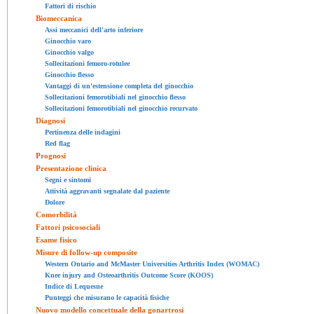
Fattori di rischio
Biomeccanica
Assi meccanici dell'arto inferiore
Ginocchio varo
Ginocchio valgo
Sollecitazioni femoro-rotulee
Ginocchio flesso
Vantaggi di un'estensione completa del ginocchio
Sollecitazioni femorotibiali nel ginocchio flesso
Sollecitazioni femorotibiali nel ginocchio recurvato
Diagnosi
Pertinenza delle indagini
Red flag
Prognosi
Presentazione clinica
Segni e sintomi
Attività aggravanti segnalate dal paziente
Dolore
Comorbilità
Fattori psicosociali
Esame fisico
Misure di follow-up composite
Western Ontario and McMaster Universities Arthritis Index (WOMAC)
Knee injury and Osteoarthritis Outcome Score (KOOS)
Indice di Lequesne
Punteggi che misurano le capacità fisiche
Nuovo modello concettuale della gonartrosi