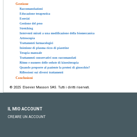
Gestione
Raccomandazioni
Educazione terapeutica
Esercizi
Gestione del peso
Stretching
Interventi mirati a una modificazione della biomeccanica
Artroscopia
Trattamenti farmacologici
Iniezione di plasma ricco di piastrine
Terapia manuale
Trattamenti conservativi non raccomandati
Ritmo e numero delle sedute di kinesiterapia
Quando proporre al paziente la protesi di ginocchio?
Riflessioni sui diversi trattamenti
Conclusioni
© 2025 Elsevier Masson SAS. Tutti i diritti riservati.
IL MIO ACCOUNT
CREARE UN ACCOUNT