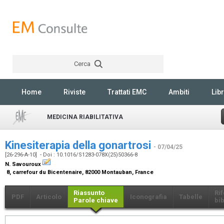
Cerca
Rechercher
Home
Riviste
Trattati EMC
Ambiti
Libr
MEDICINA RIABILITATIVA
Kinesiterapia della gonartrosi
- 07/04/25
[26-296-A-10] - Doi : 10.1016/S1283-078X(25)50366-8
N. Savouroux
8, carrefour du Bicentenaire, 82000 Montauban, France
Riassunto
Ri
PDF
Articolo
Iconografia
Tabelle
Parole chiave
bib