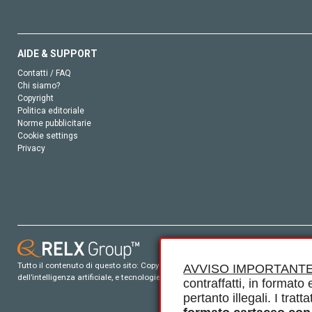
AIDE & SUPPORT
Contatti / FAQ
Chi siamo?
Copyright
Politica editoriale
Norme pubblicitarie
Cookie settings
Privacy
Tutto il contenuto di questo sito: Copyright © 2026 Elsevier, i suoi licenziatari e c
AVVISO IMPORTANTE
dell’intelligenza artificiale, e tecnologie simili. Per tutto il contenuto ‘open ac
contraffatti, in formato e
pertanto illegali. I tra