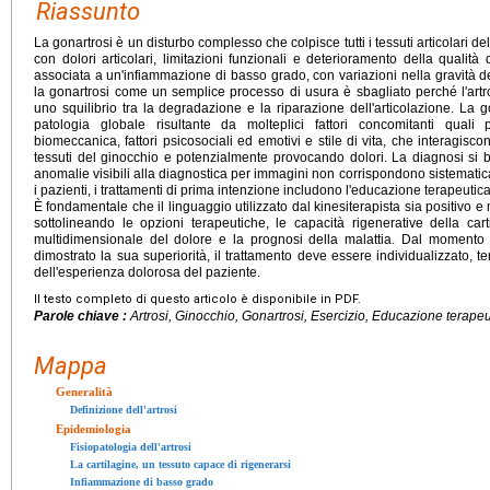
Riassunto
La gonartrosi è un disturbo complesso che colpisce tutti i tessuti articolari 
con dolori articolari, limitazioni funzionali e deterioramento della qualità d
associata a un'infiammazione di basso grado, con variazioni nella gravità d
la gonartrosi come un semplice processo di usura è sbagliato perché l'artr
uno squilibrio tra la degradazione e la riparazione dell'articolazione. La
patologia globale risultante da molteplici fattori concomitanti quali p
biomeccanica, fattori psicosociali ed emotivi e stile di vita, che interagis
tessuti del ginocchio e potenzialmente provocando dolori. La diagnosi si b
anomalie visibili alla diagnostica per immagini non corrispondono sistematica
i pazienti, i trattamenti di prima intenzione includono l'educazione terapeutica,
È fondamentale che il linguaggio utilizzato dal kinesiterapista sia positivo 
sottolineando le opzioni terapeutiche, le capacità rigenerative della carti
multidimensionale del dolore e la prognosi della malattia. Dal moment
dimostrato la sua superiorità, il trattamento deve essere individualizzato, ten
dell'esperienza dolorosa del paziente.
Il testo completo di questo articolo è disponibile in PDF.
Parole chiave :
Artrosi, Ginocchio, Gonartrosi, Esercizio, Educazione terapeuti
Mappa
Generalità
Definizione dell'artrosi
Epidemiologia
Fisiopatologia dell'artrosi
La cartilagine, un tessuto capace di rigenerarsi
Infiammazione di basso grado