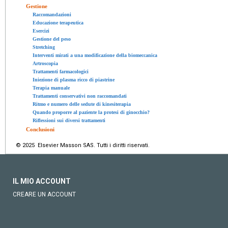
Gestione
Raccomandazioni
Educazione terapeutica
Esercizi
Gestione del peso
Stretching
Interventi mirati a una modificazione della biomeccanica
Artroscopia
Trattamenti farmacologici
Iniezione di plasma ricco di piastrine
Terapia manuale
Trattamenti conservativi non raccomandati
Ritmo e numero delle sedute di kinesiterapia
Quando proporre al paziente la protesi di ginocchio?
Riflessioni sui diversi trattamenti
Conclusioni
© 2025 Elsevier Masson SAS. Tutti i diritti riservati.
IL MIO ACCOUNT
CREARE UN ACCOUNT