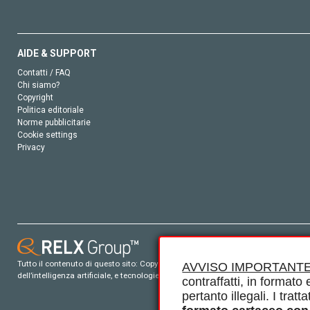
AIDE & SUPPORT
Contatti / FAQ
Chi siamo?
Copyright
Politica editoriale
Norme pubblicitarie
Cookie settings
Privacy
Tutto il contenuto di questo sito: Copyright © 2026 Elsevier, i suoi licenziatari e c
AVVISO IMPORTANTE
dell’intelligenza artificiale, e tecnologie simili. Per tutto il contenuto ‘open ac
contraffatti, in formato e
pertanto illegali. I tra