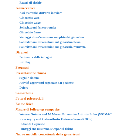
Fattori di rischio
Biomeccanica
Assi meccanici dell'arto inferiore
Ginocchio varo
Ginocchio valgo
Sollecitazioni femoro-rotulee
Ginocchio flesso
Vantaggi di un'estensione completa del ginocchio
Sollecitazioni femorotibiali nel ginocchio flesso
Sollecitazioni femorotibiali nel ginocchio recurvato
Diagnosi
Pertinenza delle indagini
Red flag
Prognosi
Presentazione clinica
Segni e sintomi
Attività aggravanti segnalate dal paziente
Dolore
Comorbilità
Fattori psicosociali
Esame fisico
Misure di follow-up composite
Western Ontario and McMaster Universities Arthritis Index (WOMAC)
Knee injury and Osteoarthritis Outcome Score (KOOS)
Indice di Lequesne
Punteggi che misurano le capacità fisiche
Nuovo modello concettuale della gonartrosi