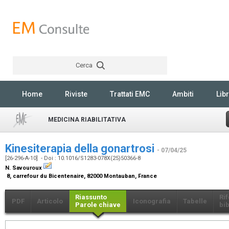
Cerca
Rechercher
Home
Riviste
Trattati EMC
Ambiti
Libr
MEDICINA RIABILITATIVA
Kinesiterapia della gonartrosi
- 07/04/25
[26-296-A-10] - Doi : 10.1016/S1283-078X(25)50366-8
N. Savouroux
8, carrefour du Bicentenaire, 82000 Montauban, France
Riassunto
Ri
PDF
Articolo
Iconografia
Tabelle
Parole chiave
bib