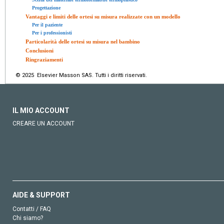
Progettazione
Vantaggi e limiti delle ortesi su misura realizzate con un modello
Per il paziente
Per i professionisti
Particolarità delle ortesi su misura nel bambino
Conclusioni
Ringraziamenti
© 2025 Elsevier Masson SAS. Tutti i diritti riservati.
IL MIO ACCOUNT
CREARE UN ACCOUNT
AIDE & SUPPORT
Contatti / FAQ
Chi siamo?