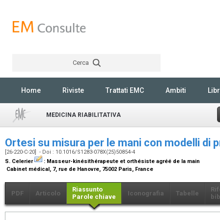
Cerca
Rechercher
Home
Riviste
Trattati EMC
Ambiti
Libr
MEDICINA RIABILITATIVA
Ortesi su misura per le mani con modelli di
[26-220-C-20] - Doi : 10.1016/S1283-078X(25)50854-4
S. Celerier
:
Masseur-kinésithérapeute et orthésiste agréé de la main
Cabinet médical, 7, rue de Hanovre, 75002 Paris, France
Riassunto
Ri
PDF
Articolo
Iconografia
Tabelle
Parole chiave
bib