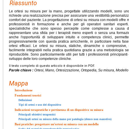
Riassunto
Le ortesi su misura per la mano, progettate utilizzando modelli, sono un
richiede una realizzazione precisa per assicurare una vestibilità personalizza
comfort del paziente. La progettazione di ortesi su misura con modelli offre mol
professionisti in formazione e anche per gli operatori sanitari espert
specialistiche che sono spesso percepite come complesse a causa del
rappresentare una sfida per i terapisti meno esperti o senza una formazione
anche l'opportunità di sviluppare intuito e competenza clinici, permette
progressivamente con questa pratica arricchente, in particolare nella fase
ortesi efficaci. Le ortesi su misura, statiche, dinamiche o compressive, 
facilmente integrabili nella pratica quotidiana grazie a una metodologia se
riproducibile. Sono particolarmente utili per tutti i professionisti principia
sviluppo delle loro competenze cliniche.
Il testo completo di questo articolo è disponibile in PDF.
Parole chiave :
Ortesi, Mano, Ortesizzazione, Ortopedia, Su misura, Modello
Mappa
Introduzione
Fondamenti teorici
Definizioni
Tipi di ortesi e uso del dispositivo
Indicazioni terapeutiche e pertinenza di un dispositivo su misura
Principali obiettivi terapeutici
Principali ortesi su misura della mano per patologia (elenco non esaustivo)
Basi pratiche: progettare un'ortesi su misura con un modello
Scelta del materiale termoformabile termoplastico