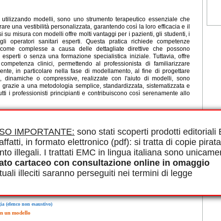
 utilizzando modelli, sono uno strumento terapeutico essenziale che
re una vestibilità personalizzata, garantendo così la loro efficacia e il
 su misura con modelli offre molti vantaggi per i pazienti, gli studenti, i
li operatori sanitari esperti. Questa pratica richiede competenze
 come complesse a causa delle dettagliate direttive che possono
esperti o senza una formazione specialistica iniziale. Tuttavia, offre
 competenza clinici, permettendo al professionista di familiarizzare
nte, in particolare nella fase di modellamento, al fine di progettare
he, dinamiche o compressive, realizzate con l'aiuto di modelli, sono
na grazie a una metodologia semplice, standardizzata, sistematizzata e
utti i professionisti principianti e contribuiscono così serenamente allo
le in PDF.
 Ortopedia, Su misura, Modello
ISO IMPORTANTE:
sono stati scoperti prodotti editorial
affatti, in formato elettronico (pdf): si tratta di copie pirata
nto illegali. I trattati EMC in lingua italiana sono unicame
ato cartaceo con consultazione online in omaggio
uali illeciti saranno perseguiti nei termini di legge
ositivo su misura
ia (elenco non esaustivo)
on un modello