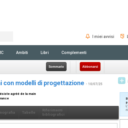
I miei avvisi
Rechercher
MC
Ambiti
Libri
Complementi
Sommario
Abbonarsi
i con modelli di progettazione
- 10/07/25
ésiste agréé de la main
 France
B
p
L
Riferimenti
r
nografia
Tabelle
bibliografici