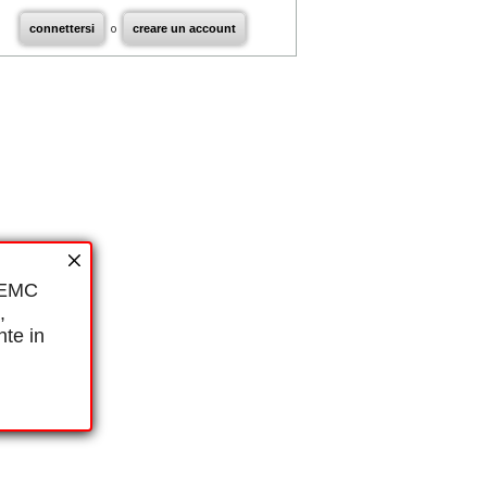
connettersi
o
creare un account
i EMC
,
nte in