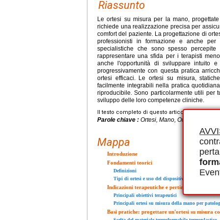
Riassunto
Le ortesi su misura per la mano, progettate
richiede una realizzazione precisa per assicura
comfort del paziente. La progettazione di ortesi
professionisti in formazione e anche per g
specialistiche che sono spesso percepite
rappresentare una sfida per i terapisti meno 
anche l'opportunità di sviluppare intuito e
progressivamente con questa pratica arricche
ortesi efficaci. Le ortesi su misura, static
facilmente integrabili nella pratica quotidia
riproducibile. Sono particolarmente utili per t
sviluppo delle loro competenze cliniche.
Il testo completo di questo articolo è disponibi
Parole chiave :
Ortesi, Mano, Ortesizzazione,
AVV
Mappa
contr
perta
Introduzione
form
Fondamenti teorici
Event
Definizioni
Tipi di ortesi e uso del dispositivo
Indicazioni terapeutiche e pertinenza di un disp
Principali obiettivi terapeutici
Principali ortesi su misura della mano per patolog
Basi pratiche: progettare un'ortesi su misura c
Scelta del materiale termoformabile termoplastico