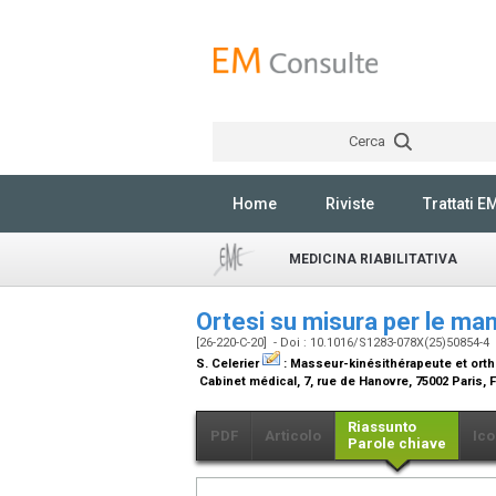
Cerca
Home
Riviste
Trattati E
MEDICINA RIABILITATIVA
Ortesi su misura per le man
[26-220-C-20] - Doi : 10.1016/S1283-078X(25)50854-4
S. Celerier
:
Masseur-kinésithérapeute et orth
Cabinet médical, 7, rue de Hanovre, 75002 Paris,
Riassunto
PDF
Articolo
Ico
Parole chiave