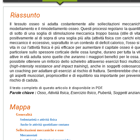
Riassunto
Il tessuto osseo si adatta costantemente alle sollecitazioni meccani
modellamento e il rimodellamento osseo. Questi processi regolano la quantità
di sotto di una soglia di stimolazione meccanica troppo bassa (stile di vit
positivamente al di sopra di una soglia più alta (attività fisica con carichi e/o 
meccanico è eccessivo, soprattutto in un contesto di deficit calorico, l'osso si a
vita in cui l'attività fisica è più efficace per aumentare il capitale osseo è q
particolare sullo spessore corticale delle ossa lunghe, durano per tutta la 
attive in età adulta sono quelle che avranno i maggiori benefici per le ossa
possibile ottenere un rinforzo dello scheletro attraverso esercizi fisici mu
(
high-intensity resistance and impact training
), anche in soggetti osteosarco
un coaching per adattare gli esercizi al rischio di frattura. Sembrerebbe che qua
gli aspetti muscolari, propriocettivi e di equilibrio sia importante per preveni
rischio di caduta.
Il testo completo di questo articolo è disponibile in PDF.
Parole chiave :
Osso, Attività fisica, Esercizio fisico, Pubertà, Soggetti anzia
Mappa
Generalità
Sedentarietà e attività fisica
Anche le attività quotidiane contano
Sollecitazioni meccaniche e osso
Meccanostati