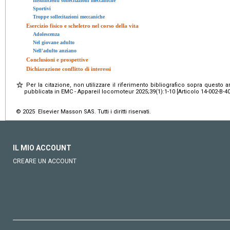
Insufficienti sollecitazioni meccaniche
Sportivi
Troppe sollecitazioni meccaniche
Esercizio fisico e scheletro nel corso della vita
Adolescenza
Nel giovane adulto
Nell'adulto anziano
Conclusioni e prospettive
Dichiarazione conflitto di interessi
Per la citazione, non utilizzare il riferimento bibliografico sopra questo a
pubblicata in EMC - Appareil locomoteur 2025;39(1):1-10 [Articolo 14-002-B-40
© 2025 Elsevier Masson SAS. Tutti i diritti riservati.
IL MIO ACCOUNT
CREARE UN ACCOUNT