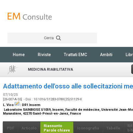
Cerca
Rechercher
Home
Riviste
Trattati EMC
Ambiti
Libr
MEDICINA RIABILITATIVA
Adattamento dell'osso alle sollecitazioni m
07/10/25
[26-007-A-55] - Doi : 10.1016/S1283-078X(25)51129-X
L. Vico
:
DR1 Inserm
Laboratoire SAINBIOSE U1059, Inserm, Faculté de médecine, Université Jean-Monn
Marandière, 42270 Saint-Priest-en-Jarez, France
Riassunto
Ri
PDF
Articolo
Iconografia
Tabelle
Parole chiave
bib