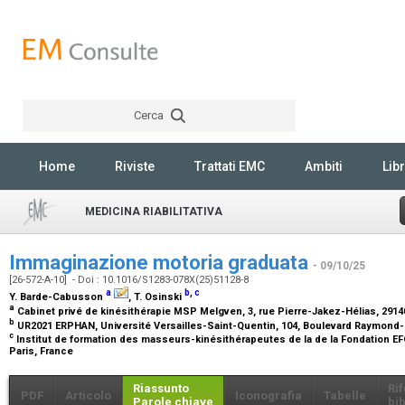
Cerca
Rechercher
Home
Riviste
Trattati EMC
Ambiti
Libr
MEDICINA RIABILITATIVA
Immaginazione motoria graduata
- 09/10/25
[26-572-A-10] - Doi : 10.1016/S1283-078X(25)51128-8
a
b
,
c
Y. Barde-Cabusson
, T. Osinski
a
Cabinet privé de kinésithérapie MSP Melgven, 3, rue Pierre-Jakez-Hélias, 291
b
UR2021 ERPHAN, Université Versailles-Saint-Quentin, 104, Boulevard Raymond
c
Institut de formation des masseurs-kinésithérapeutes de la de la Fondation EFO
Paris, France
Riassunto
Ri
PDF
Articolo
Iconografia
Tabelle
Parole chiave
bib