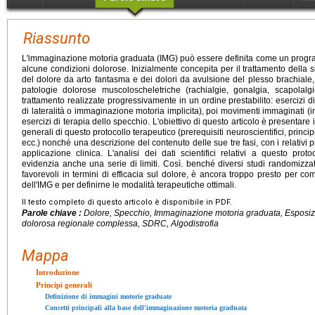
Riassunto
L'immaginazione motoria graduata (IMG) può essere definita come un progr
alcune condizioni dolorose. Inizialmente concepita per il trattamento dell
del dolore da arto fantasma e dei dolori da avulsione del plesso brachiale, 
patologie dolorose muscoloscheletriche (rachialgie, gonalgia, scapolalgi
trattamento realizzate progressivamente in un ordine prestabilito: esercizi d
di lateralità o immaginazione motoria implicita), poi movimenti immaginati (
esercizi di terapia dello specchio. L'obiettivo di questo articolo è presentare 
generali di questo protocollo terapeutico (prerequisiti neuroscientifici, princi
ecc.) nonché una descrizione del contenuto delle sue tre fasi, con i relativi 
applicazione clinica. L'analisi dei dati scientifici relativi a questo proto
evidenzia anche una serie di limiti. Così. benché diversi studi randomizzati
favorevoli in termini di efficacia sul dolore, è ancora troppo presto per 
dell'IMG e per definirne le modalità terapeutiche ottimali.
Il testo completo di questo articolo è disponibile in PDF.
Parole chiave :
Dolore, Specchio, Immaginazione motoria graduata, Esposiz
dolorosa regionale complessa, SDRC, Algodistrofia
Mappa
Introduzione
Principi generali
Definizione di immagini motorie graduate
Concetti principali alla base dell'immaginazione motoria graduata