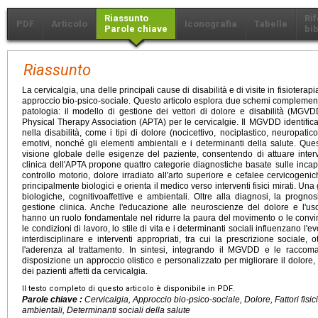
Riassunto
Ri
PDF
Articolo
Iconografia
Tabelle
Parole chiave
bib
Riassunto
La cervicalgia, una delle principali cause di disabilità e di visite in fisiotera
approccio bio-psico-sociale. Questo articolo esplora due schemi complementa
patologia: il modello di gestione dei vettori di dolore e disabilità (MG
Physical Therapy Association (APTA) per le cervicalgie. Il MGVDD identifica i 
nella disabilità, come i tipi di dolore (nocicettivo, nociplastico, neuropatico)
emotivi, nonché gli elementi ambientali e i determinanti della salute. Qu
visione globale delle esigenze del paziente, consentendo di attuare interv
clinica dell'APTA propone quattro categorie diagnostiche basate sulle incapacit
controllo motorio, dolore irradiato all'arto superiore e cefalee cervicogenic
principalmente biologici e orienta il medico verso interventi fisici mirati. U
biologiche, cognitivoaffettive e ambientali. Oltre alla diagnosi, la progn
gestione clinica. Anche l'educazione alle neuroscienze del dolore e l'us
hanno un ruolo fondamentale nel ridurre la paura del movimento o le convinzi
le condizioni di lavoro, lo stile di vita e i determinanti sociali influenzano l
interdisciplinare e interventi appropriati, tra cui la prescrizione sociale, ot
l'aderenza al trattamento. In sintesi, integrando il MGVDD e le raccom
disposizione un approccio olistico e personalizzato per migliorare il dolore, l
dei pazienti affetti da cervicalgia.
Il testo completo di questo articolo è disponibile in PDF.
Parole chiave :
Cervicalgia, Approccio bio-psico-sociale, Dolore, Fattori fisici, 
ambientali, Determinanti sociali della salute