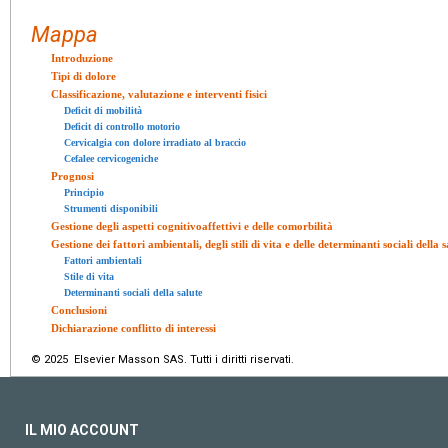
Mappa
Introduzione
Tipi di dolore
Classificazione, valutazione e interventi fisici
Deficit di mobilità
Deficit di controllo motorio
Cervicalgia con dolore irradiato al braccio
Cefalee cervicogeniche
Prognosi
Principio
Strumenti disponibili
Gestione degli aspetti cognitivoaffettivi e delle comorbilità
Gestione dei fattori ambientali, degli stili di vita e delle determinanti sociali della s
Fattori ambientali
Stile di vita
Determinanti sociali della salute
Conclusioni
Dichiarazione conflitto di interessi
© 2025 Elsevier Masson SAS. Tutti i diritti riservati.
IL MIO ACCOUNT