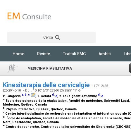
Cerca
Rechercher
Home
Riviste
Trattati EMC
Ambiti
Libr
MEDICINA RIABILITATIVA
Kinesiterapia delle cervicalgie
- 17/12/25
[26-294-C-10] - Doi : 10.1016/S1283-078X(25)51411-6
a
,
b
,
c
d
,
d
,
P. Langevin
, T. Gérard
e
, Y. Tousignant-Laflamme
e
a
École des sciences de la réadaptation, Faculté de médecine, Université Laval, 
Médecine, Québec, Canada
b
Physio Interactive, Québec, Québec, Canada
c
Centre interdisciplinaire de recherche en réadaptation et intégration sociale (C
d
École de réadaptation, Faculté de médecine et des sciences de la santé, Univ
Nord, Sherbrooke, Québec, Canada
e
Centre de recherche, Centre hospitalier universitaire de Sherbrooke (CRCHU