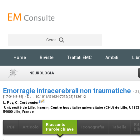
Cerca
Rechercher
Home
Riviste
Trattati EMC
Ambiti
Libr
NEUROLOGIA
Emorragie intracerebrali non traumatiche
- 31
[17-046-B-86] - Doi : 10.1016/S1634-7072(25)51361-2
L. Puy, C. Cordonnier
Université de Lille, Inserm, Centre hospitalier universitaire (CHU) de Lille, U117
59000 Lille, France
Riassunto
Ri
PDF
Articolo
Iconografia
Tabelle
Parole chiave
bib