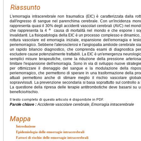
Riassunto
L'emorragia intracerebrale non traumatica (EIC) è caratterizzata dalla r
dall'ingresso di sangue nel parenchima cerebrale. Con un'incidenza mondia
rappresenta quasi il 30% degli accidenti vascolari cerebrali (AVC) nel mondo
a
che rappresenta la 4
causa di mortalità nel mondo e che espone i sopr
invalidanti. La fisiopatologia della EIC è un processo complesso e dinamico
rottura vascolare ed emorragia iniziale, espansione dell'emorragia e les
periemorragico. Sebbene l'aterosclerosi e l'angiopatia amiloide cerebrale sia
un rapido bilancio diagnostico, che comprenda esami di diagnostica pe
escludere cause potenzialmente trattabili. La EIC è un'emergenza neurologica
semplici misure terapeutiche, come la riduzione della pressione arteriosa 
limitare l'espansione dell'emorragia. Sono in via di sviluppo nuove strategie
per ottimizzare il drenaggio del sangue e la modulazione della rispos
periemorragico, che permettono di sperare in una trasformazione della prog
attuali permettono anche di stimare meglio il rischio vascolare globa
sopravvissuti. La prevenzione secondaria si basa soprattutto sul controllo a
La questione della ripresa delle terapie antitrombotiche deve basarsi su u
beneficio/rischio.
Il testo completo di questo articolo è disponibile in PDF.
Parole chiave :
Accidente vascolare cerebrale, Emorragia intracerebrale
Mappa
Introduzione
Epidemiologia delle emorragie intracerebrali
Fattori di rischio delle emorragie intracerebrali