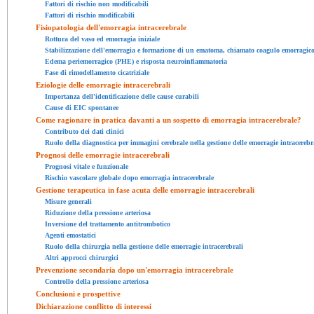
Fattori di rischio non modificabili
Fattori di rischio modificabili
Fisiopatologia dell'emorragia intracerebrale
Rottura del vaso ed emorragia iniziale
Stabilizzazione dell'emorragia e formazione di un ematoma, chiamato coagulo emorragic
Edema periemorragico (PHE) e risposta neuroinfiammatoria
Fase di rimodellamento cicatriziale
Eziologie delle emorragie intracerebrali
Importanza dell'identificazione delle cause curabili
Cause di EIC spontanee
Come ragionare in pratica davanti a un sospetto di emorragia intracerebrale?
Contributo dei dati clinici
Ruolo della diagnostica per immagini cerebrale nella gestione delle emorragie intracerebr
Prognosi delle emorragie intracerebrali
Prognosi vitale e funzionale
Rischio vascolare globale dopo emorragia intracerebrale
Gestione terapeutica in fase acuta delle emorragie intracerebrali
Misure generali
Riduzione della pressione arteriosa
Inversione del trattamento antitrombotico
Agenti emostatici
Ruolo della chirurgia nella gestione delle emorragie intracerebrali
Altri approcci chirurgici
Prevenzione secondaria dopo un'emorragia intracerebrale
Controllo della pressione arteriosa
Conclusioni e prospettive
Dichiarazione conflitto di interessi