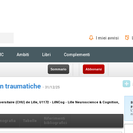
I miei avvisi
Rechercher
MC
Ambiti
Libri
Complementi
Sommario
Abbonarsi
on traumatiche
- 31/12/25
versitaire (CHU) de Lille, U1172 - LilNCog - Lille Neuroscience & Cognition,
B
p
L
r
Riferimenti
nografia
Tabelle
bibliografici