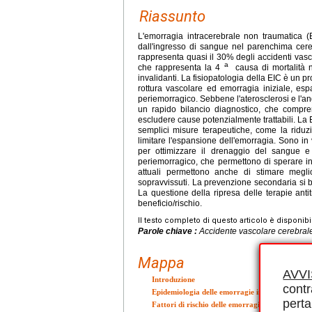
Riassunto
L'emorragia intracerebrale non traumatica (
dall'ingresso di sangue nel parenchima cereb
rappresenta quasi il 30% degli accidenti vasco
a
che rappresenta la 4
causa di mortalità n
invalidanti. La fisiopatologia della EIC è un
rottura vascolare ed emorragia iniziale, es
periemorragico. Sebbene l'aterosclerosi e l'an
un rapido bilancio diagnostico, che compr
escludere cause potenzialmente trattabili. La
semplici misure terapeutiche, come la riduzi
limitare l'espansione dell'emorragia. Sono in 
per ottimizzare il drenaggio del sangue e
periemorragico, che permettono di sperare in
attuali permettono anche di stimare megli
sopravvissuti. La prevenzione secondaria si ba
La questione della ripresa delle terapie ant
beneficio/rischio.
Il testo completo di questo articolo è disponibi
Parole chiave :
Accidente vascolare cerebrale
Mappa
AVV
Introduzione
contr
Epidemiologia delle emorragie intracerebrali
perta
Fattori di rischio delle emorragie intracerebrali