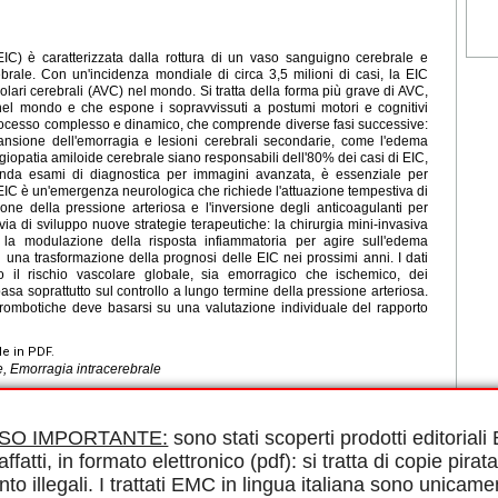
EIC) è caratterizzata dalla rottura di un vaso sanguigno cerebrale e
rale. Con un'incidenza mondiale di circa 3,5 milioni di casi, la EIC
lari cerebrali (AVC) nel mondo. Si tratta della forma più grave di AVC,
el mondo e che espone i sopravvissuti a postumi motori e cognitivi
 processo complesso e dinamico, che comprende diverse fasi successive:
pansione dell'emorragia e lesioni cerebrali secondarie, come l'edema
giopatia amiloide cerebrale siano responsabili dell'80% dei casi di EIC,
enda esami di diagnostica per immagini avanzata, è essenziale per
 EIC è un'emergenza neurologica che richiede l'attuazione tempestiva di
one della pressione arteriosa e l'inversione degli anticoagulanti per
via di sviluppo nuove strategie terapeutiche: la chirurgia mini-invasiva
 la modulazione della risposta infiammatoria per agire sull'edema
 una trasformazione della prognosi delle EIC nei prossimi anni. I dati
o il rischio vascolare globale, sia emorragico che ischemico, dei
sa soprattutto sul controllo a lungo termine della pressione arteriosa.
itrombotiche deve basarsi su una valutazione individuale del rapporto
le in PDF.
, Emorragia intracerebrale
ISO IMPORTANTE:
sono stati scoperti prodotti editorial
affatti, in formato elettronico (pdf): si tratta di copie pirata
nto illegali. I trattati EMC in lingua italiana sono unicame