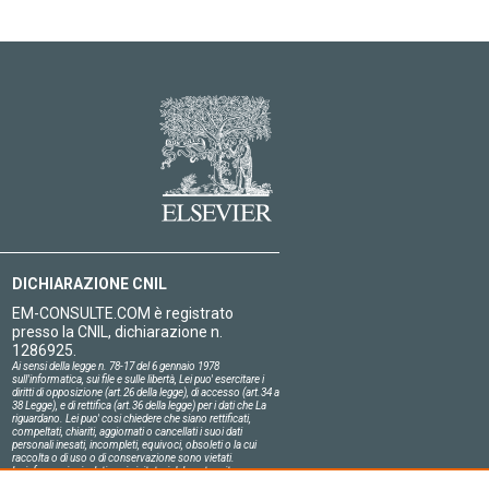
DICHIARAZIONE CNIL
EM-CONSULTE.COM è registrato
presso la CNIL, dichiarazione n.
1286925.
Ai sensi della legge n. 78-17 del 6 gennaio 1978
sull'informatica, sui file e sulle libertà, Lei puo' esercitare i
diritti di opposizione (art.26 della legge), di accesso (art.34 a
38 Legge), e di rettifica (art.36 della legge) per i dati che La
riguardano. Lei puo' cosi chiedere che siano rettificati,
compeltati, chiariti, aggiornati o cancellati i suoi dati
personali inesati, incompleti, equivoci, obsoleti o la cui
raccolta o di uso o di conservazione sono vietati.
Le informazioni relative ai visitatori del nostro sito,
compresa la loro identità, sono confidenziali.