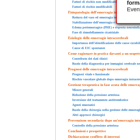
form
Fattori di rischio non modificabili
Fattori di rischio modificabili
Event
Fisiopatologia dell'emorragia intracerebrale
Rottura del vaso ed emorragia iniziale
Stabilizzazione dell'emorragia e formazione di u
Edema periemorragico (PHE) e risposta neuroinf
Fase di rimodellamento cicatriziale
Eziologie delle emorragie intracerebrali
Importanza dell'identificazione delle cause curabil
Cause di EIC spontanee
Come ragionare in pratica davanti a un sospett
Contributo dei dati clinici
Ruolo della diagnostica per immagini cerebrale nel
Prognosi delle emorragie intracerebrali
Prognosi vitale e funzionale
Rischio vascolare globale dopo emorragia intracer
Gestione terapeutica in fase acuta delle emorra
Misure generali
Riduzione della pressione arteriosa
Inversione del trattamento antitrombotico
Agenti emostatici
Ruolo della chirurgia nella gestione delle emorragi
Altri approcci chirurgici
Prevenzione secondaria dopo un'emorragia int
Controllo della pressione arteriosa
Conclusioni e prospettive
Dichiarazione conflitto di interessi