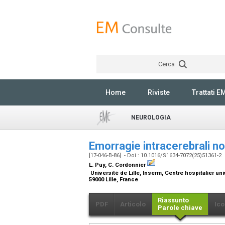
Cerca
Home
Riviste
Trattati E
NEUROLOGIA
Emorragie intracerebrali n
[17-046-B-86] - Doi : 10.1016/S1634-7072(25)51361-2
L. Puy, C. Cordonnier
Université de Lille, Inserm, Centre hospitalier uni
59000 Lille, France
Riassunto
PDF
Articolo
Ico
Parole chiave