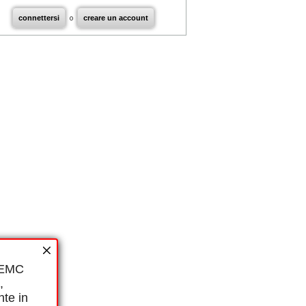
connettersi
o
creare un account
i EMC
,
nte in