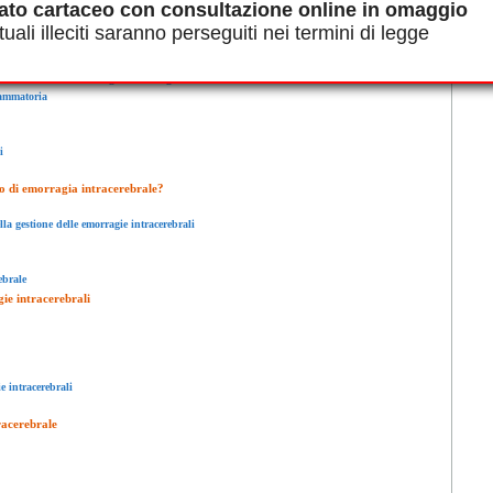
ato cartaceo con consultazione online in omaggio
uali illeciti saranno perseguiti nei termini di legge
n ematoma, chiamato coagulo emorragico
iammatoria
i
o di emorragia intracerebrale?
la gestione delle emorragie intracerebrali
ebrale
gie intracerebrali
e intracerebrali
racerebrale