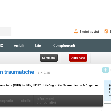
I miei avvisi
Rechercher
MC
Ambiti
Libri
Complementi
Sommario
Abbonarsi
on traumatiche
- 31/12/25
versitaire (CHU) de Lille, U1172 - LilNCog - Lille Neuroscience & Cognition,
B
p
L
r
Riferimenti
nografia
Tabelle
bibliografici