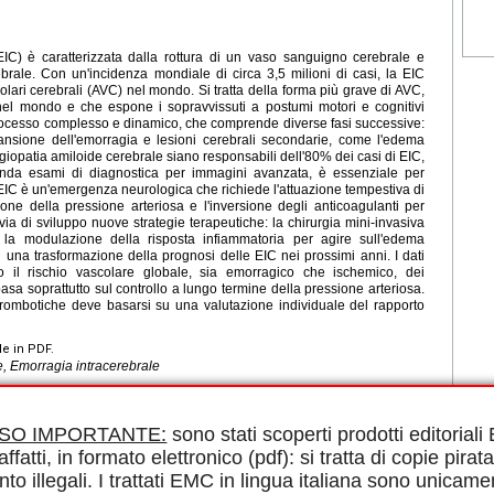
EIC) è caratterizzata dalla rottura di un vaso sanguigno cerebrale e
rale. Con un'incidenza mondiale di circa 3,5 milioni di casi, la EIC
lari cerebrali (AVC) nel mondo. Si tratta della forma più grave di AVC,
el mondo e che espone i sopravvissuti a postumi motori e cognitivi
 processo complesso e dinamico, che comprende diverse fasi successive:
pansione dell'emorragia e lesioni cerebrali secondarie, come l'edema
giopatia amiloide cerebrale siano responsabili dell'80% dei casi di EIC,
enda esami di diagnostica per immagini avanzata, è essenziale per
 EIC è un'emergenza neurologica che richiede l'attuazione tempestiva di
one della pressione arteriosa e l'inversione degli anticoagulanti per
via di sviluppo nuove strategie terapeutiche: la chirurgia mini-invasiva
 la modulazione della risposta infiammatoria per agire sull'edema
 una trasformazione della prognosi delle EIC nei prossimi anni. I dati
o il rischio vascolare globale, sia emorragico che ischemico, dei
sa soprattutto sul controllo a lungo termine della pressione arteriosa.
itrombotiche deve basarsi su una valutazione individuale del rapporto
le in PDF.
, Emorragia intracerebrale
ISO IMPORTANTE:
sono stati scoperti prodotti editorial
affatti, in formato elettronico (pdf): si tratta di copie pirata
nto illegali. I trattati EMC in lingua italiana sono unicame