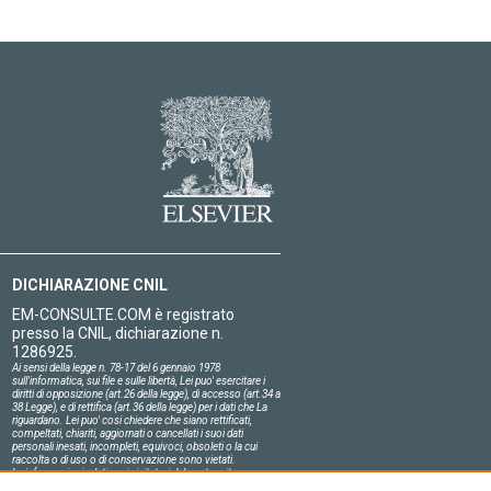
DICHIARAZIONE CNIL
EM-CONSULTE.COM è registrato
presso la CNIL, dichiarazione n.
1286925.
Ai sensi della legge n. 78-17 del 6 gennaio 1978
sull'informatica, sui file e sulle libertà, Lei puo' esercitare i
diritti di opposizione (art.26 della legge), di accesso (art.34 a
38 Legge), e di rettifica (art.36 della legge) per i dati che La
riguardano. Lei puo' cosi chiedere che siano rettificati,
compeltati, chiariti, aggiornati o cancellati i suoi dati
personali inesati, incompleti, equivoci, obsoleti o la cui
raccolta o di uso o di conservazione sono vietati.
Le informazioni relative ai visitatori del nostro sito,
compresa la loro identità, sono confidenziali.