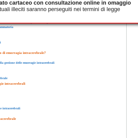
ato cartaceo con consultazione online in omaggio
uali illeciti saranno perseguiti nei termini di legge
n ematoma, chiamato coagulo emorragico
iammatoria
i
o di emorragia intracerebrale?
la gestione delle emorragie intracerebrali
ebrale
gie intracerebrali
e intracerebrali
racerebrale