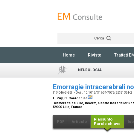
Cerca
Home
Riviste
Trattati E
NEUROLOGIA
Emorragie intracerebrali n
[17-046-B-86] - Doi : 10.1016/S1634-7072(25)51361-2
L. Puy, C. Cordonnier
Université de Lille, Inserm, Centre hospitalier uni
59000 Lille, France
Riassunto
PDF
Articolo
Ico
Parole chiave