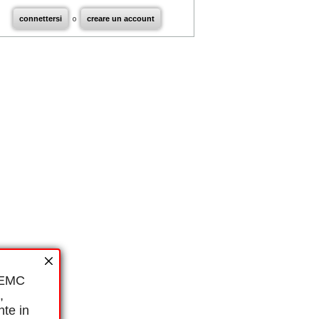
connettersi
o
creare un account
i EMC
,
nte in