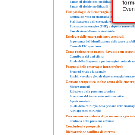
form
Fattori di rischio non modificabili
Fattori di rischio modificabili
Event
Fisiopatologia dell'emorragia intracerebrale
Rottura del vaso ed emorragia iniziale
Stabilizzazione dell'emorragia e formazione di u
Edema periemorragico (PHE) e risposta neuroinf
Fase di rimodellamento cicatriziale
Eziologie delle emorragie intracerebrali
Importanza dell'identificazione delle cause curabil
Cause di EIC spontanee
Come ragionare in pratica davanti a un sospett
Contributo dei dati clinici
Ruolo della diagnostica per immagini cerebrale nel
Prognosi delle emorragie intracerebrali
Prognosi vitale e funzionale
Rischio vascolare globale dopo emorragia intracer
Gestione terapeutica in fase acuta delle emorra
Misure generali
Riduzione della pressione arteriosa
Inversione del trattamento antitrombotico
Agenti emostatici
Ruolo della chirurgia nella gestione delle emorragi
Altri approcci chirurgici
Prevenzione secondaria dopo un'emorragia int
Controllo della pressione arteriosa
Conclusioni e prospettive
Dichiarazione conflitto di interessi