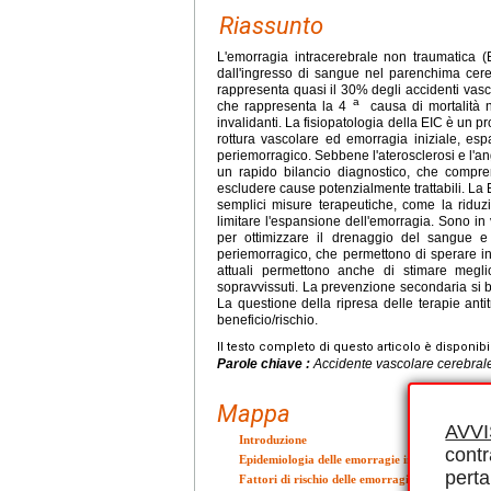
Riassunto
L'emorragia intracerebrale non traumatica (
dall'ingresso di sangue nel parenchima cereb
rappresenta quasi il 30% degli accidenti vasco
a
che rappresenta la 4
causa di mortalità n
invalidanti. La fisiopatologia della EIC è un
rottura vascolare ed emorragia iniziale, es
periemorragico. Sebbene l'aterosclerosi e l'an
un rapido bilancio diagnostico, che compr
escludere cause potenzialmente trattabili. La
semplici misure terapeutiche, come la riduzi
limitare l'espansione dell'emorragia. Sono in 
per ottimizzare il drenaggio del sangue e
periemorragico, che permettono di sperare in
attuali permettono anche di stimare megli
sopravvissuti. La prevenzione secondaria si ba
La questione della ripresa delle terapie ant
beneficio/rischio.
Il testo completo di questo articolo è disponibi
Parole chiave :
Accidente vascolare cerebrale
Mappa
AVV
Introduzione
contr
Epidemiologia delle emorragie intracerebrali
perta
Fattori di rischio delle emorragie intracerebrali