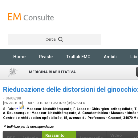
Cerca
Rechercher
Home
Riviste
Trattati EMC
Ambiti
Libr
MEDICINA RIABILITATIVA
Rieducazione delle distorsioni del ginocchio
- 06/08/08
[26-240-B-10] - Doi : 10.1016/S1283-078X(08)52534-X
⁎
S. Fabri
:
Masseur-kinésithérapeute
, F. Lacaze :
Chirurgien-orthopédiste
, T
A. Roussenque :
Masseur-kinésithérapeute
, A. Constantinides :
Masseur-kinési
Centre de rééducation spécialisée, 15, avenue du Professeur-Grasset, 34070 Mo
Indirizzo per la corrispondenza.
Riassunto
Video
PDF
Articolo
Iconografia