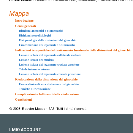
Parole chiave :
Ginocchio, Rieducazione, Distorsione, Trattamento funziona
Mappa
Introduzione
Cenni generali
Richiami anatomici e biomeccanici
Richiami neurofisiologici
Fisiopatologia delle distorsioni del ginocchio
Cicatrizzazione dei legamenti e dei menischi
Indicazioni terapeutiche del trattamento funzionale delle distorsioni del ginocchio
Lesione isolata del legamento collaterale mediale
Lesione isolata del menisco
Lesione isolata del legamento crociato anteriore
Triade interna o esterna
Lesione isolata del legamento crociato posteriore
Rieducazione della distorsione del ginocchio
Esame clinico di una distorsione del ginocchio
Tecniche di rieducazione
Complicazioni e fallimenti della rieducazione
Conclusioni
© 2008 Elsevier Masson SAS. Tutti i diritti riservati.
IL MIO ACCOUNT