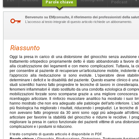
Parole chiave
Podcast
Benvenuto su EM|consulte, il riferimento dei professionisti della salut
L'accesso al testo integrale di questo articolo richiede un abbonamento.
Riassunto
Oggi la presa in carico di una distorsione del ginocchio senza avulsione o
trattamento ortopedico propriamente detto è stato abbandonato a favore d
alla cicatrizzazione dei legamenti e con meno complicazioni. Tuttavia, la ci
per consentire al paziente di recuperare un'articolazione mobile, indolente e
l'approccio alla rieducazione si sono evolute. L'operatore deve stabil
determinare i deficit e le disabilità del paziente. Questo esame clinico è una de
studi scientifici hanno fatto progredire le tecniche di lavoro in cinesiterap
fenomeni infiammatori è stato sostituito da una condotta eziologica di compr
mobilizzazioni forzate sono scomparse grazie a una migliore conoscenza 
ricentraggio articolare. Il rinforzo muscolare analitico ha mostrato i suoi li
hanno mostrato che non era adeguato alle patologie dell'arto inferiore. L'a
più fisiologica ha migliorato i risultati, riducendo i pregiudizi. Le tecnic
non avevano fatto progressi da 30 anni sono oggi più adeguate all'ottim
articolare per favorire la stabilità del ginocchio e ridurre le recidive. I pr
migliorare la presa in carico funzionale dei pazienti vittime di una distorsione
complicazioni e i postumi si riducono.
Il testo completo di questo articolo è disponibile in PDF.