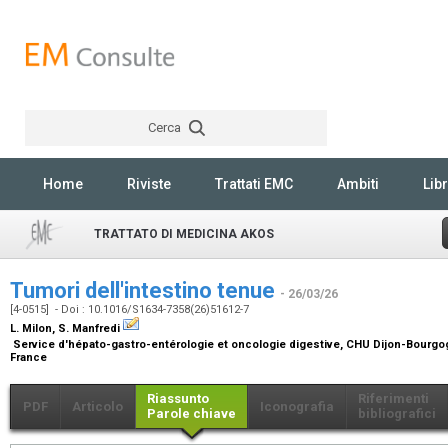
Cerca
Rechercher
Home
Riviste
Trattati EMC
Ambiti
Libr
TRATTATO DI MEDICINA AKOS
Tumori dell'intestino tenue
- 26/03/26
[4-0515] - Doi : 10.1016/S1634-7358(26)51612-7
L. Milon, S. Manfredi
Service d'hépato-gastro-entérologie et oncologie digestive, CHU Dijon-Bourgogne
France
Riassunto
Riferimenti
PDF
Articolo
Iconografia
Parole chiave
bibliografici