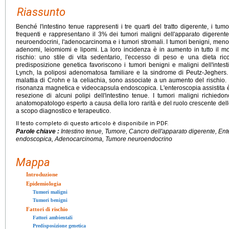
Riassunto
Benché l'intestino tenue rappresenti i tre quarti del tratto digerente, i tumo
frequenti e rappresentano il 3% dei tumori maligni dell'apparato digerente; i
neuroendocrini, l'adenocarcinoma e i tumori stromali. I tumori benigni, me
adenomi, leiomiomi e lipomi. La loro incidenza è in aumento in tutto il mo
rischio: uno stile di vita sedentario, l'eccesso di peso e una dieta ri
predisposizione genetica favoriscono i tumori benigni e maligni dell'intest
Lynch, la poliposi adenomatosa familiare e la sindrome di Peutz-Jeghers.
malattia di Crohn e la celiachia, sono associate a un aumento del rischio.
risonanza magnetica e videocapsula endoscopica. L'enteroscopia assistita è 
resezione di alcuni polipi dell'intestino tenue. I tumori maligni richie
anatomopatologo esperto a causa della loro rarità e del ruolo crescente del
a scopo diagnostico e terapeutico.
Il testo completo di questo articolo è disponibile in PDF.
Parole chiave :
Intestino tenue, Tumore, Cancro dell'apparato digerente, En
endoscopica, Adenocarcinoma, Tumore neuroendocrino
Mappa
Introduzione
Epidemiologia
Tumori maligni
Tumori benigni
Fattori di rischio
Fattori ambientali
Predisposizione genetica