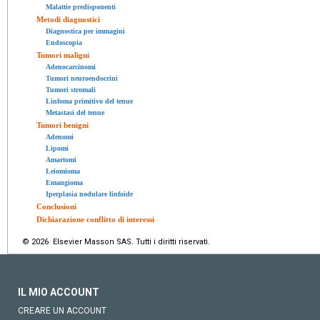
Malattie predisponenti
Metodi diagnostici
Diagnostica per immagini
Endoscopia
Tumori maligni
Adenocarcinomi
Tumori neuroendocrini
Tumori stromali
Linfoma primitivo del tenue
Metastasi del tenue
Tumori benigni
Adenomi
Lipomi
Amartomi
Leiomioma
Emangioma
Iperplasia nodulare linfoide
Conclusioni
Dichiarazione conflitto di interessi
© 2026 Elsevier Masson SAS. Tutti i diritti riservati.
IL MIO ACCOUNT
CREARE UN ACCOUNT