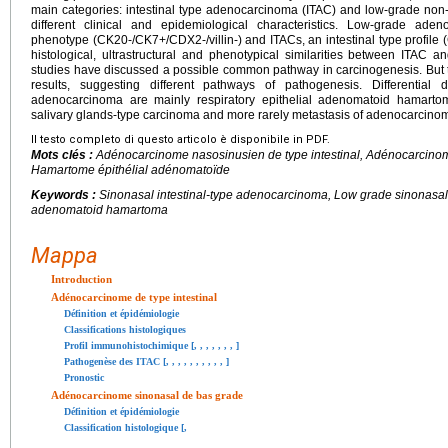
main categories: intestinal type adenocarcinoma (ITAC) and low-grade non-i
different clinical and epidemiological characteristics. Low-grade ad
phenotype (CK20-/CK7+/CDX2-/villin-) and ITACs, an intestinal type profile
histological, ultrastructural and phenotypical similarities between ITAC 
studies have discussed a possible common pathway in carcinogenesis. But th
results, suggesting different pathways of pathogenesis. Differential d
adenocarcinoma are mainly respiratory epithelial adenomatoid hamartom
salivary glands-type carcinoma and more rarely metastasis of adenocarcino
Il testo completo di questo articolo è disponibile in PDF.
Mots clés :
Adénocarcinome nasosinusien de type intestinal, Adénocarcino
Hamartome épithélial adénomatoïde
Keywords :
Sinonasal intestinal-type adenocarcinoma, Low grade sinonasal
adenomatoid hamartoma
Mappa
Introduction
Adénocarcinome de type intestinal
Définition et épidémiologie
Classifications histologiques
Profil immunohistochimique [
,
,
,
,
,
,
,
]
Pathogenèse des ITAC [
,
,
,
,
,
,
,
,
,
,
]
Pronostic
Adénocarcinome sinonasal de bas grade
Définition et épidémiologie
Classification histologique [
,