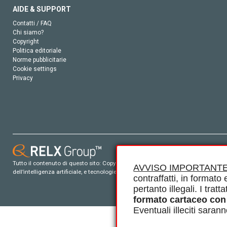
AIDE & SUPPORT
Contatti / FAQ
Chi siamo?
Copyright
Politica editoriale
Norme pubblicitarie
Cookie settings
Privacy
Tutto il contenuto di questo sito: Copyright © 2026 Elsevier, i suoi licenziatari e c
AVVISO IMPORTANTE
dell’intelligenza artificiale, e tecnologie simili. Per tutto il contenuto ‘open ac
contraffatti, in formato e
pertanto illegali. I tra
formato cartaceo con
Eventuali illeciti saran