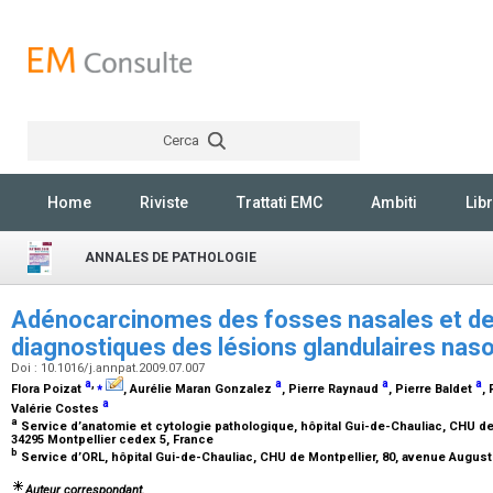
Cerca
Rechercher
Home
Riviste
Trattati EMC
Ambiti
Libr
ANNALES DE PATHOLOGIE
Adénocarcinomes des fosses nasales et des
diagnostiques des lésions glandulaires nas
Doi : 10.1016/j.annpat.2009.07.007
a
,
⁎
a
a
a
Flora Poizat
, Aurélie Maran Gonzalez
, Pierre Raynaud
, Pierre Baldet
,
a
Valérie Costes
a
Service d’anatomie et cytologie pathologique, hôpital Gui-de-Chauliac, CHU de
34295 Montpellier cedex 5, France
b
Service d’ORL, hôpital Gui-de-Chauliac, CHU de Montpellier, 80, avenue August
Auteur correspondant.