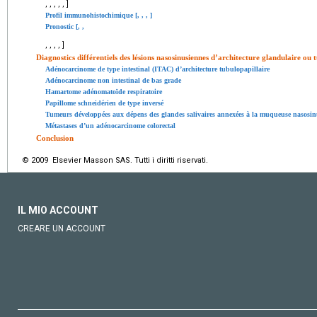
,
,
,
,
,
]
Profil immunohistochimique [
,
,
,
]
Pronostic [
,
,
,
,
,
,
]
Diagnostics différentiels des lésions nasosinusiennes d’architecture glandulaire ou t
Adénocarcinome de type intestinal (ITAC) d’architecture tubulopapillaire
Adénocarcinome non intestinal de bas grade
Hamartome adénomatoïde respiratoire
Papillome schneidérien de type inversé
Tumeurs développées aux dépens des glandes salivaires annexées à la muqueuse nasosin
Métastases d’un adénocarcinome colorectal
Conclusion
© 2009 Elsevier Masson SAS. Tutti i diritti riservati.
IL MIO ACCOUNT
CREARE UN ACCOUNT