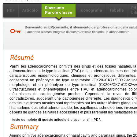
Riassunto
Ri
PDF
Articolo
Iconografia
Tabelle
Parole chiave
bib
Benvenuto su EM|consulte, il riferimento dei professionisti della salut
L'accesso al testo integrale di questo articolo richiede un abbonamento.
Résumé
Parmi les adénocarcinomes primitifs des sinus et des fosses nasales, la
adénocarcinomes de type intestinal (ITAC) et les adénocarcinomes non int
caractéristiques épidémiologiques, cliniques et pronostiques différen
conservent un phénotype de type respiratoire (CK20-/CK7+/CDX2-/villin
morphologie et un phénotype de type intestinal (CK20+/CK7-/CDX2+/vill
ultrastructurales et phénotypiques entre ITAC et adénocarcinomes color
mécanismes de carcinogenèse proches. Cependant, la revue de litté
contradictoires, suggérant une pathogenèse différente. Les diagnostics dif
des sinus et fosses nasales sont représentés par les autres lésions glandula
l’hamartome épithélial adénomatoïde, les papillomes schneidériens invers
dépens de glandes salivaires accessoires et plus rarement les métastases 
Il testo completo di questo articolo è disponibile in PDF.
Summary
Among primitive adenocarcinoma of nasal cavity and paranasal sinus, the 20