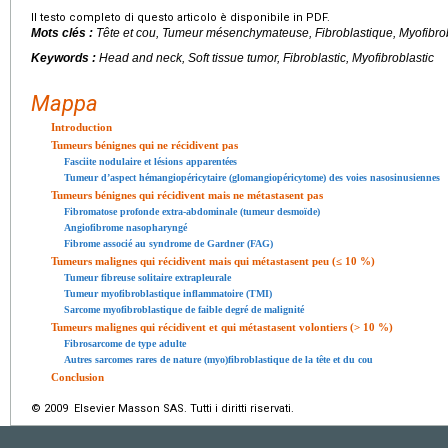
Il testo completo di questo articolo è disponibile in PDF.
Mots clés :
Tête et cou, Tumeur mésenchymateuse, Fibroblastique, Myofibro
Keywords :
Head and neck, Soft tissue tumor, Fibroblastic, Myofibroblastic
Mappa
Introduction
Tumeurs bénignes qui ne récidivent pas
Fasciite nodulaire et lésions apparentées
Tumeur d’aspect hémangiopéricytaire (glomangiopéricytome) des voies nasosinusiennes
Tumeurs bénignes qui récidivent mais ne métastasent pas
Fibromatose profonde extra-abdominale (tumeur desmoïde)
Angiofibrome nasopharyngé
Fibrome associé au syndrome de Gardner (FAG)
Tumeurs malignes qui récidivent mais qui métastasent peu (≤
10 %)
Tumeur fibreuse solitaire extrapleurale
Tumeur myofibroblastique inflammatoire (TMI)
Sarcome myofibroblastique de faible degré de malignité
Tumeurs malignes qui récidivent et qui métastasent volontiers (>
10 %)
Fibrosarcome de type adulte
Autres sarcomes rares de nature (myo)fibroblastique de la tête et du cou
Conclusion
© 2009 Elsevier Masson SAS. Tutti i diritti riservati.