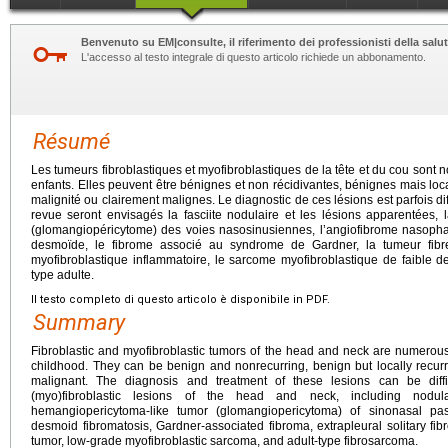
Benvenuto su EM|consulte, il riferimento dei professionisti della salut
L'accesso al testo integrale di questo articolo richiede un abbonamento.
Résumé
Les tumeurs fibroblastiques et myofibroblastiques de la tête et du cou sont 
enfants. Elles peuvent être bénignes et non récidivantes, bénignes mais loc
malignité ou clairement malignes. Le diagnostic de ces lésions est parfois diff
revue seront envisagés la fasciite nodulaire et les lésions apparentées,
(glomangiopéricytome) des voies nasosinusiennes, l’angiofibrome nasopha
desmoïde, le fibrome associé au syndrome de Gardner, la tumeur fibreu
myofibroblastique inflammatoire, le sarcome myofibroblastique de faible d
type adulte.
Il testo completo di questo articolo è disponibile in PDF.
Summary
Fibroblastic and myofibroblastic tumors of the head and neck are numerous
childhood. They can be benign and nonrecurring, benign but locally recurri
malignant. The diagnosis and treatment of these lesions can be diffi
(myo)fibroblastic lesions of the head and neck, including nodula
hemangiopericytoma-like tumor (glomangiopericytoma) of sinonasal pa
desmoid fibromatosis, Gardner-associated fibroma, extrapleural solitary fib
tumor, low-grade myofibroblastic sarcoma, and adult-type fibrosarcoma.