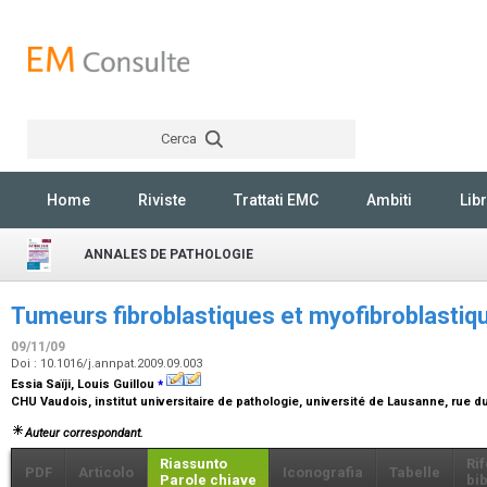
Cerca
Rechercher
Home
Riviste
Trattati EMC
Ambiti
Libr
ANNALES DE PATHOLOGIE
Tumeurs fibroblastiques et myofibroblastiqu
09/11/09
Doi : 10.1016/j.annpat.2009.09.003
⁎
Essia Saïji, Louis Guillou
CHU Vaudois, institut universitaire de pathologie, université de Lausanne, rue
Auteur correspondant.
Riassunto
Ri
PDF
Articolo
Iconografia
Tabelle
Parole chiave
bib