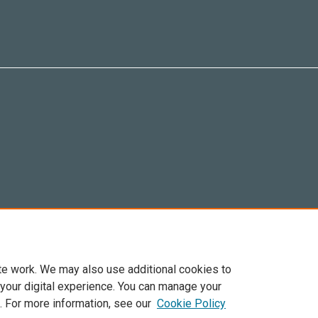
te work. We may also use additional cookies to
 your digital experience. You can manage your
. For more information, see our
Cookie Policy
Elsevier, i suoi licenziatari e contributori. Tutti i diritti sono riservati. Inclusi dirit
. Per tutto il contenuto ‘open access’ sono applicati i termini della licenza Creative C