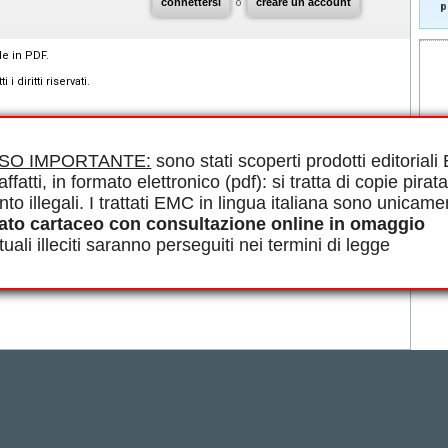
connettersi
o
creare un account
p
le in PDF.
diritti riservati.
ISO IMPORTANTE:
sono stati scoperti prodotti editorial
affatti, in formato elettronico (pdf): si tratta di copie pirata
nto illegali. I trattati EMC in lingua italiana sono unicame
ato cartaceo con consultazione online in omaggio
uali illeciti saranno perseguiti nei termini di legge