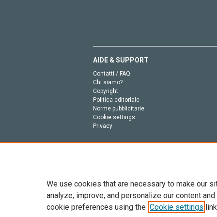
AIDE & SUPPORT
Contatti / FAQ
Chi siamo?
Copyright
Politica editoriale
Norme pubblicitarie
Cookie settings
Privacy
We use cookies that are necessary to make our si
analyze, improve, and personalize our content and
cookie preferences using the
Cookie settings
link
Tutto il contenuto di questo sito: Copyright © 2026 
dell’intelligenza artificiale, e tecnologie simili