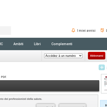
I miei avvisi
Rechercher
MC
Ambiti
Libri
Complementi
Abbonarsi
n PDF.
to dei professionisti della salute.
B