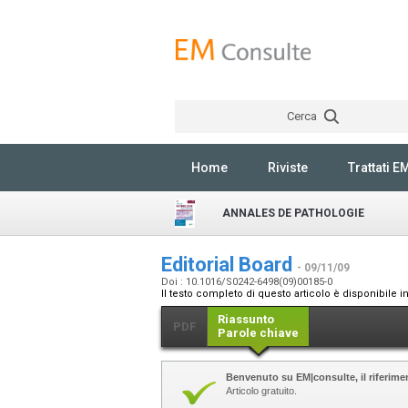
Cerca
Home
Riviste
Trattati E
ANNALES DE PATHOLOGIE
Editorial Board
- 09/11/09
Doi : 10.1016/S0242-6498(09)00185-0
Il testo completo di questo articolo è disponibile i
Riassunto
PDF
Parole chiave
Benvenuto su EM|consulte, il riferimen
Articolo gratuito.