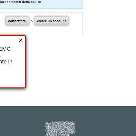
rofessionisti della salute.
connettersi
o
creare un account
i EMC
,
nte in