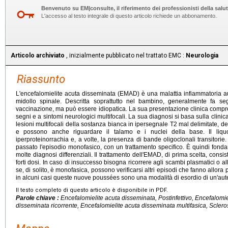
Benvenuto su EM|consulte, il riferimento dei professionisti della salut
L'accesso al testo integrale di questo articolo richiede un abbonamento.
Articolo archiviato
, inizialmente pubblicato nel trattato EMC :
Neurologia
Riassunto
L'encefalomielite acuta disseminata (EMAD) è una malattia infiammatoria au
midollo spinale. Descritta soprattutto nel bambino, generalmente fa se
vaccinazione, ma può essere idiopatica. La sua presentazione clinica compr
segni e a sintomi neurologici multifocali. La sua diagnosi si basa sulla clini
lesioni multifocali della sostanza bianca in ipersegnale T2 mal delimitate, de
e possono anche riguardare il talamo e i nuclei della base. Il liquo
iperproteinorrachia e, a volte, la presenza di bande oligoclonali transitorie
passato l'episodio monofasico, con un trattamento specifico. È quindi fondam
molte diagnosi differenziali. Il trattamento dell'EMAD, di prima scelta, consis
forti dosi. In caso di insuccesso bisogna ricorrere agli scambi plasmatici 
se, di solito, è monofasica, possono verificarsi altri episodi che fanno allor
in alcuni casi queste nuove poussées sono una modalità di esordio di un'auten
Il testo completo di questo articolo è disponibile in PDF.
Parole chiave :
Encefalomielite acuta disseminata, Postinfettivo, Encefalomi
disseminata ricorrente, Encefalomielite acuta disseminata multifasica, Scleros