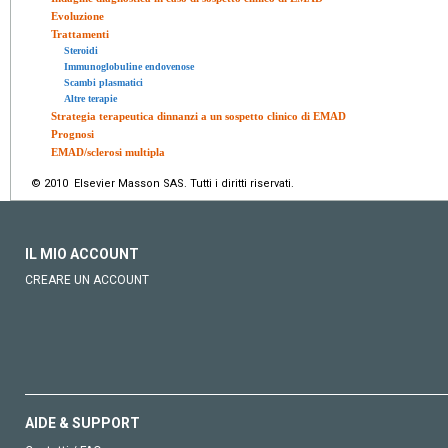
Evoluzione
Trattamenti
Steroidi
Immunoglobuline endovenose
Scambi plasmatici
Altre terapie
Strategia terapeutica dinnanzi a un sospetto clinico di EMAD
Prognosi
EMAD/sclerosi multipla
© 2010 Elsevier Masson SAS. Tutti i diritti riservati.
IL MIO ACCOUNT
CREARE UN ACCOUNT
AIDE & SUPPORT