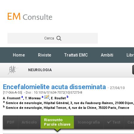
Cerca
Rechercher
Home
Riviste
Trattati EMC
Ambiti
Libr
NEUROLOGIA
Encefalomielite acuta disseminata
- 27/04/10
[17-066-A-55] - Doi : 10.1016/S1634-7072(10)57273-8
a
a
b
A. Fromont
, T. Moreau
, E. Roullet
a
Service de neurologie, Hôpital Général, 3, rue du Faubourg-Raines, 21000 Dijon
b
Service de neurologie, Hôpital Tenon, 4, rue de la Chine, 75020 Paris, France
Riassunto
PDF
Articolo
Iconografia
Test
Cas
Parole chiave