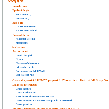
Mappa
Introduzione
Epidemiologia
Nel bambino ()
Nell'adulto ()
Eziologie
EMAD postinfettive
EMAD postvaccinali
Fisiopatologia
Anatomopatologia
Meccanismi
Segni clinici
Accertamenti
Esami biologici
Liquor
Elettroencefalogramma
Potenziali evocati
Neuroimmagini dell'EMAD
Biopsia cerebrale
Criteri diagnostici dell'EMAD proposti dall'International Pediatric MS Study Gr
Diagnosi differenziali
Cause infettive
Cause autoimmuni
Vasculiti del sistema nervoso centrale
Cause tumorali: tumore cerebrale primitivo, metastasi
Cause genetiche
Indagine diagnostica in caso di sospetto clinico di EMAD