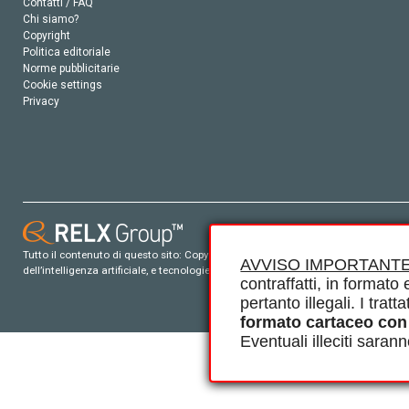
Contatti / FAQ
Chi siamo?
Copyright
Politica editoriale
Norme pubblicitarie
Cookie settings
Privacy
Tutto il contenuto di questo sito: Copyright © 2026 Elsevier, i suoi licenziatari e c
AVVISO IMPORTANTE
dell’intelligenza artificiale, e tecnologie simili. Per tutto il contenuto ‘open ac
contraffatti, in formato e
pertanto illegali. I tra
formato cartaceo con
Eventuali illeciti saran