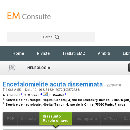
Cerca
Rechercher
Home
Riviste
Trattati EMC
Ambiti
Libr
NEUROLOGIA
Encefalomielite acuta disseminata
- 27/04/10
[17-066-A-55] - Doi : 10.1016/S1634-7072(10)57273-8
a
a
b
A. Fromont
, T. Moreau
, E. Roullet
a
Service de neurologie, Hôpital Général, 3, rue du Faubourg-Raines, 21000 Dijon
b
Service de neurologie, Hôpital Tenon, 4, rue de la Chine, 75020 Paris, France
Riassunto
PDF
Articolo
Iconografia
Test
Cas
Parole chiave