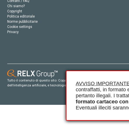
Contatti / FAQ
Chi siamo?
Copyright
Politica editoriale
Norme pubblicitarie
Cookie settings
Privacy
Tutto il contenuto di questo sito: Copyright © 2026 Elsevier, i suoi licenziatari e c
AVVISO IMPORTANTE
dell’intelligenza artificiale, e tecnologie simili. Per tutto il contenuto ‘open ac
contraffatti, in formato e
pertanto illegali. I tra
formato cartaceo con
Eventuali illeciti saran