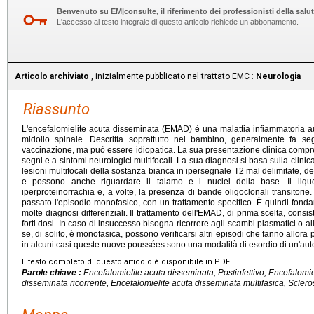
Benvenuto su EM|consulte, il riferimento dei professionisti della salut
L'accesso al testo integrale di questo articolo richiede un abbonamento.
Articolo archiviato
, inizialmente pubblicato nel trattato EMC :
Neurologia
Riassunto
L'encefalomielite acuta disseminata (EMAD) è una malattia infiammatoria au
midollo spinale. Descritta soprattutto nel bambino, generalmente fa se
vaccinazione, ma può essere idiopatica. La sua presentazione clinica compr
segni e a sintomi neurologici multifocali. La sua diagnosi si basa sulla clini
lesioni multifocali della sostanza bianca in ipersegnale T2 mal delimitate, de
e possono anche riguardare il talamo e i nuclei della base. Il liquo
iperproteinorrachia e, a volte, la presenza di bande oligoclonali transitorie
passato l'episodio monofasico, con un trattamento specifico. È quindi fondam
molte diagnosi differenziali. Il trattamento dell'EMAD, di prima scelta, consis
forti dosi. In caso di insuccesso bisogna ricorrere agli scambi plasmatici 
se, di solito, è monofasica, possono verificarsi altri episodi che fanno allor
in alcuni casi queste nuove poussées sono una modalità di esordio di un'auten
Il testo completo di questo articolo è disponibile in PDF.
Parole chiave :
Encefalomielite acuta disseminata, Postinfettivo, Encefalomi
disseminata ricorrente, Encefalomielite acuta disseminata multifasica, Scleros