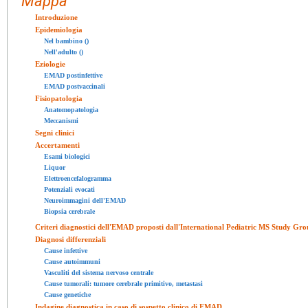
Mappa
Introduzione
Epidemiologia
Nel bambino ()
Nell'adulto ()
Eziologie
EMAD postinfettive
EMAD postvaccinali
Fisiopatologia
Anatomopatologia
Meccanismi
Segni clinici
Accertamenti
Esami biologici
Liquor
Elettroencefalogramma
Potenziali evocati
Neuroimmagini dell'EMAD
Biopsia cerebrale
Criteri diagnostici dell'EMAD proposti dall'International Pediatric MS Study Gr
Diagnosi differenziali
Cause infettive
Cause autoimmuni
Vasculiti del sistema nervoso centrale
Cause tumorali: tumore cerebrale primitivo, metastasi
Cause genetiche
Indagine diagnostica in caso di sospetto clinico di EMAD