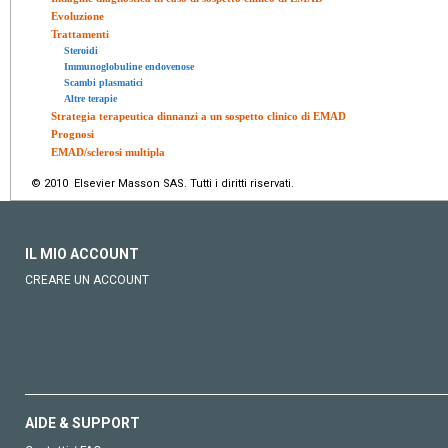
Evoluzione
Trattamenti
Steroidi
Immunoglobuline endovenose
Scambi plasmatici
Altre terapie
Strategia terapeutica dinnanzi a un sospetto clinico di EMAD
Prognosi
EMAD/sclerosi multipla
© 2010 Elsevier Masson SAS. Tutti i diritti riservati.
IL MIO ACCOUNT
CREARE UN ACCOUNT
AIDE & SUPPORT