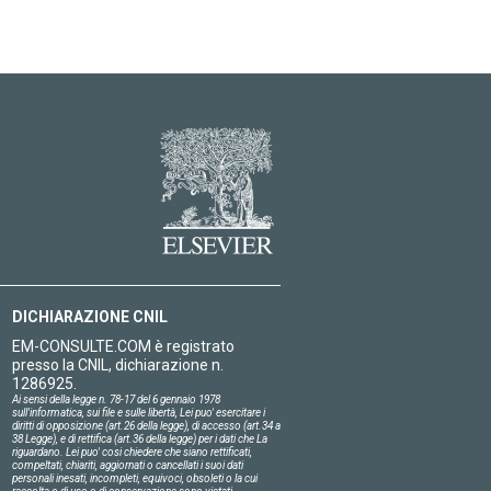
DICHIARAZIONE CNIL
EM-CONSULTE.COM è registrato
presso la CNIL, dichiarazione n.
1286925.
Ai sensi della legge n. 78-17 del 6 gennaio 1978
sull'informatica, sui file e sulle libertà, Lei puo' esercitare i
diritti di opposizione (art.26 della legge), di accesso (art.34 a
38 Legge), e di rettifica (art.36 della legge) per i dati che La
riguardano. Lei puo' cosi chiedere che siano rettificati,
compeltati, chiariti, aggiornati o cancellati i suoi dati
personali inesati, incompleti, equivoci, obsoleti o la cui