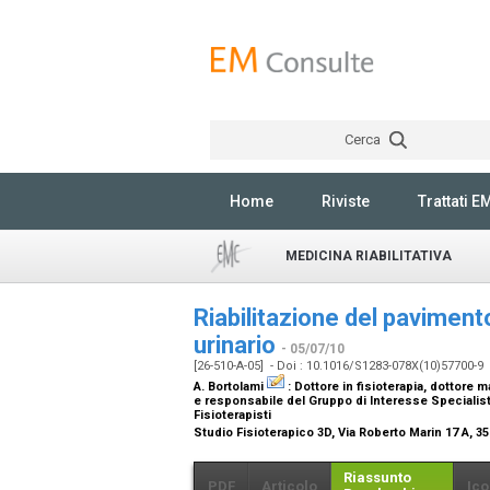
Cerca
Home
Riviste
Trattati E
MEDICINA RIABILITATIVA
Riabilitazione del pavimento
urinario
- 05/07/10
[26-510-A-05] - Doi : 10.1016/S1283-078X(10)57700-9
A. Bortolami
:
Dottore in fisioterapia, dottore m
e responsabile del Gruppo di Interesse Specialisti
Fisioterapisti
Studio Fisioterapico 3D, Via Roberto Marin 17 A, 35
Riassunto
PDF
Articolo
Ico