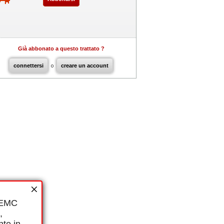
Già abbonato a questo trattato ?
connettersi
o
creare un account
i EMC
,