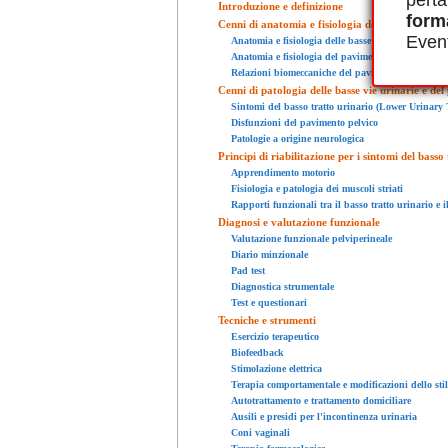
perta
Introduzione e definizione
form
Cenni di anatomia e fisiologia delle basse vie u
Event
Anatomia e fisiologia delle basse vie urinarie
Anatomia e fisiologia del pavimento pelvico
Relazioni biomeccaniche del pavimento pelvico con 
Cenni di patologia delle basse vie urinarie e de
Sintomi del basso tratto urinario (Lower Urinar
Disfunzioni del pavimento pelvico
Patologie a origine neurologica
Principi di riabilitazione per i sintomi del basso
Apprendimento motorio
Fisiologia e patologia dei muscoli striati
Rapporti funzionali tra il basso tratto urinario e 
Diagnosi e valutazione funzionale
Valutazione funzionale pelviperineale
Diario minzionale
Pad test
Diagnostica strumentale
Test e questionari
Tecniche e strumenti
Esercizio terapeutico
Biofeedback
Stimolazione elettrica
Terapia comportamentale e modificazioni dello stil
Autotrattamento e trattamento domiciliare
Ausili e presidi per l'incontinenza urinaria
Coni vaginali