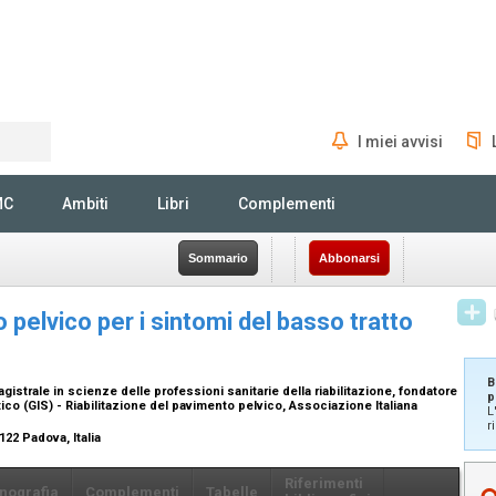
I miei avvisi
Rechercher
MC
Ambiti
Libri
Complementi
Sommario
Abbonarsi
 pelvico per i sintomi del basso tratto
B
agistrale in scienze delle professioni sanitarie della riabilitazione, fondatore
p
co (GIS) - Riabilitazione del pavimento pelvico, Associazione Italiana
L
r
122 Padova, Italia
Riferimenti
nografia
Complementi
Tabelle