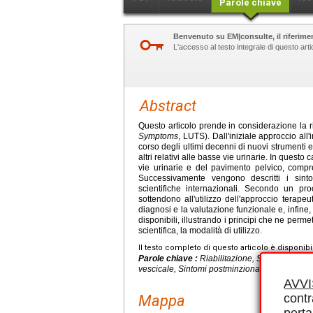
Parole chiave
Benvenuto su EM|consulte, il riferimen
L'accesso al testo integrale di questo ar
Abstract
Questo articolo prende in considerazione la ria
Symptoms
, LUTS). Dall'iniziale approccio all'i
corso degli ultimi decenni di nuovi strumenti e 
altri relativi alle basse vie urinarie. In questo
vie urinarie e del pavimento pelvico, compre
Successivamente vengono descritti i sint
scientifiche internazionali. Secondo un pr
sottendono all'utilizzo dell'approccio terape
diagnosi e la valutazione funzionale e, infine, 
disponibili, illustrando i principi che ne permett
scientifica, la modalità di utilizzo.
Il testo completo di questo articolo è disponibi
Parole chiave :
Riabilitazione, Sintomi della 
vescicale, Sintomi postminzionali, Pavimento 
AVV
contr
Mappa