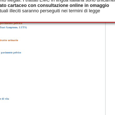
nto illegali. I trattati EMC in lingua italiana sono unicame
ato cartaceo con consultazione online in omaggio
rinarie e del pavimento pelvico
uali illeciti saranno perseguiti nei termini di legge
il bacino e il tronco
l pavimento pelvico
y Tract Symptoms, LUTS)
 tratto urinario
il pavimento pelvico
e di vita