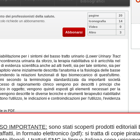
bibliografici
pagine
20
to dei professionisti della salute.
ticolo richiede un abbonamento.
Iconografia
14
Video
0
Abbonarsi
Altro
3
bilitazione per i sintomi del basso tratto urinario (
Lower Urinary Tract
ncontinenza urinaria da sforzo, la terapia riabilitativa si è arricchita nel
di evidenza scientifica anche ad alti livelli, sia per tale sintomo, sia per
 capitolo viene inizialmente descritta l'anatomia e la fisiologia delle basse
ndendo la relazioni funzionali di tipo biomeccanico di quest'ultimo.
omi secondo la terminologia standardizzata da importanti società
ocesso di ragionamento clinico vengono poi descritti i principi che
utico in oggetto; vengono quindi esposti gli elementi necessari per la
vengono descritte le diverse tecniche e strumenti terapeutici riabilitativi
ono l'utilizzo, le indicazioni e controindicazioni per l'utilizzo, l'evidenza
le in PDF.
fase di riempimento vescicale, Sintomi della fase di svuotamento
pelvico
ISO IMPORTANTE:
sono stati scoperti prodotti editorial
affatti, in formato elettronico (pdf): si tratta di copie pirata