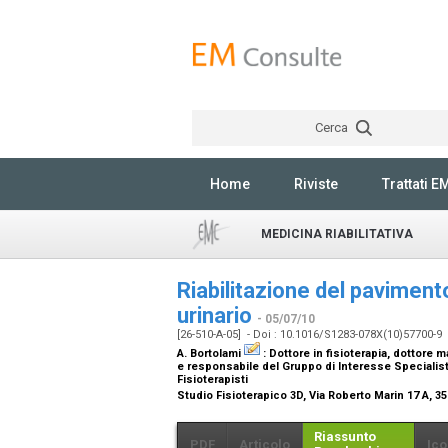
Cerca
Home
Riviste
Trattati E
MEDICINA RIABILITATIVA
Riabilitazione del pavimento
urinario
- 05/07/10
[26-510-A-05] - Doi : 10.1016/S1283-078X(10)57700-9
A. Bortolami
:
Dottore in fisioterapia, dottore m
e responsabile del Gruppo di Interesse Specialisti
Fisioterapisti
Studio Fisioterapico 3D, Via Roberto Marin 17 A, 35
Riassunto
PDF
Articolo
Ico