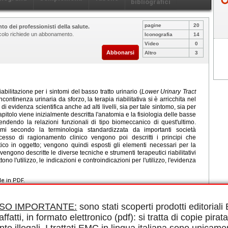
bibliografici
pagine
20
to dei professionisti della salute.
ticolo richiede un abbonamento.
Iconografia
14
Video
0
Abbonarsi
Altro
3
bilitazione per i sintomi del basso tratto urinario (
Lower Urinary Tract
ncontinenza urinaria da sforzo, la terapia riabilitativa si è arricchita nel
di evidenza scientifica anche ad alti livelli, sia per tale sintomo, sia per
 capitolo viene inizialmente descritta l'anatomia e la fisiologia delle basse
ndendo la relazioni funzionali di tipo biomeccanico di quest'ultimo.
omi secondo la terminologia standardizzata da importanti società
ocesso di ragionamento clinico vengono poi descritti i principi che
utico in oggetto; vengono quindi esposti gli elementi necessari per la
vengono descritte le diverse tecniche e strumenti terapeutici riabilitativi
ono l'utilizzo, le indicazioni e controindicazioni per l'utilizzo, l'evidenza
le in PDF.
fase di riempimento vescicale, Sintomi della fase di svuotamento
pelvico
ISO IMPORTANTE:
sono stati scoperti prodotti editorial
affatti, in formato elettronico (pdf): si tratta di copie pirata