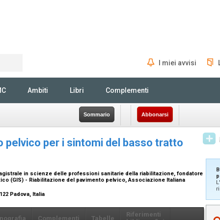
I miei avvisi
Rechercher
MC
Ambiti
Libri
Complementi
Sommario
Abbonarsi
 pelvico per i sintomi del basso tratto
B
agistrale in scienze delle professioni sanitarie della riabilitazione, fondatore
p
co (GIS) - Riabilitazione del pavimento pelvico, Associazione Italiana
L
r
122 Padova, Italia
Riferimenti
nografia
Complementi
Tabelle