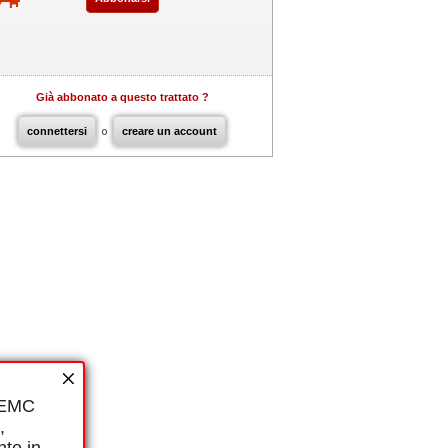
Già abbonato a questo trattato ?
connettersi
o
creare un account
i EMC
,