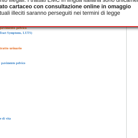
nto illegali. I trattati EMC in lingua italiana sono unicame
ato cartaceo con consultazione online in omaggio
rinarie e del pavimento pelvico
uali illeciti saranno perseguiti nei termini di legge
il bacino e il tronco
l pavimento pelvico
y Tract Symptoms, LUTS)
 tratto urinario
il pavimento pelvico
e di vita