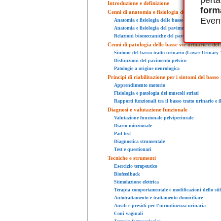
perta
Introduzione e definizione
form
Cenni di anatomia e fisiologia delle basse vie u
Event
Anatomia e fisiologia delle basse vie urinarie
Anatomia e fisiologia del pavimento pelvico
Relazioni biomeccaniche del pavimento pelvico con 
Cenni di patologia delle basse vie urinarie e de
Sintomi del basso tratto urinario (Lower Urinar
Disfunzioni del pavimento pelvico
Patologie a origine neurologica
Principi di riabilitazione per i sintomi del basso
Apprendimento motorio
Fisiologia e patologia dei muscoli striati
Rapporti funzionali tra il basso tratto urinario e 
Diagnosi e valutazione funzionale
Valutazione funzionale pelviperineale
Diario minzionale
Pad test
Diagnostica strumentale
Test e questionari
Tecniche e strumenti
Esercizio terapeutico
Biofeedback
Stimolazione elettrica
Terapia comportamentale e modificazioni dello stil
Autotrattamento e trattamento domiciliare
Ausili e presidi per l'incontinenza urinaria
Coni vaginali