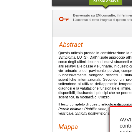
Parole chiave
Benvenuto su EM|consulte, il riferimen
L'accesso al testo integrale di questo ar
Abstract
Questo articolo prende in considerazione la ria
Symptoms
, LUTS). Dall'iniziale approccio all'i
corso degli ultimi decenni di nuovi strumenti e 
altri relativi alle basse vie urinarie. In questo
vie urinarie e del pavimento pelvico, compre
Successivamente vengono descritti i sint
scientifiche internazionali. Secondo un pr
sottendono all'utilizzo dell'approccio terape
diagnosi e la valutazione funzionale e, infine, 
disponibili, illustrando i principi che ne permett
scientifica, la modalità di utilizzo.
Il testo completo di questo articolo è disponibi
Parole chiave :
Riabilitazione, Sintomi della 
vescicale, Sintomi postminzionali, Pavimento 
AVV
contr
Mappa