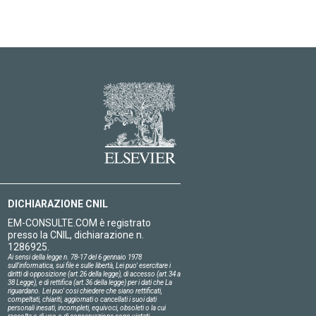
DICHIARAZIONE CNIL
EM-CONSULTE.COM è registrato
presso la CNIL, dichiarazione n.
1286925.
Ai sensi della legge n. 78-17 del 6 gennaio 1978
sull'informatica, sui file e sulle libertà, Lei puo' esercitare i
diritti di opposizione (art.26 della legge), di accesso (art.34 a
38 Legge), e di rettifica (art.36 della legge) per i dati che La
riguardano. Lei puo' cosi chiedere che siano rettificati,
compeltati, chiariti, aggiornati o cancellati i suoi dati
personali inesati, incompleti, equivoci, obsoleti o la cui